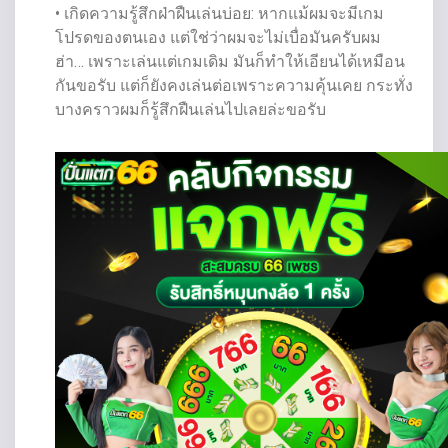
• เกิดความรู้สึกฝ่าฝืนเล่นบ่อย: หากแม้ผมจะมีเกม
โปรดของตนเอง แต่ใช่ว่าผมจะไม่เบื่อมันครับผม
ฮ่า… เพราะเล่นแต่เกมเดิม มันก็ทำให้เอียนได้เหมือน
กันขอรับ แต่ก็ยังคงเล่นต่อเพราะความคุ้นเคย กระทั่ง
บางคราวผมก็รู้สึกฝืนเล่นไปเลยล่ะขอรับ