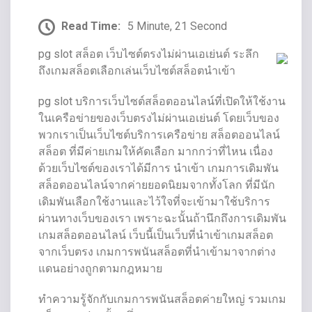
Read Time:
5 Minute, 21 Second
pg slot สล็อต เว็บไซต์ตรงไม่ผ่านเอเย่นต์ ระลึก
ถึงเกมสล็อตเลือกเล่นเว็บไซต์สล็อตนำเข้า
pg slot บริการเว็บไซต์สล็อตออนไลน์ที่เปิดให้ใช้งาน
ในเครือข่ายของเว็บตรงไม่ผ่านเอเย่นต์ โดยเว็บของ
พวกเราเป็นเว็บไซต์บริการเครือข่าย สล็อตออนไลน์
สล็อต ที่มีค่ายเกมให้คัดเลือก มากกว่าที่ไหน เนื่อง
ด้วยเว็บไซต์ของเราได้มีการ นำเข้า เกมการเดิมพัน
สล็อตออนไลน์จากค่ายยอดนิยมจากทั้งโลก ที่มีนัก
เดิมพันเลือกใช้งานและไว้ใจที่จะเข้ามาใช้บริการ
ผ่านทางเว็บของเรา เพราะฉะนั้นถ้านึกถึงการเดิมพัน
เกมสล็อตออนไลน์ เว็บนี้เป็นเว็บที่นำเข้าเกมสล็อต
จากเว็บตรง เกมการพนันสล็อตที่นำเข้ามาจากต่าง
แดนอย่างถูกตามกฎหมาย
ทำความรู้จักกับเกมการพนันสล็อตค่ายใหญ่ รวมเกม