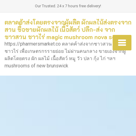
Our Trusted. 24 x 7 hours free delivery!
ตลาดค้าส่งโดยตรงจากผู้ผลิต ผักผลไม้ส่งตรงจาก
สวน ซื้อขายผักผลไม้ เนื้อสัตว์ ปลีก-ส่ง จาก
ชาวสวน ชาวไร่ magic mushroom nova scotia
https://pharmersmarket.co ตลาดค้าส่งจากชาวสวน ชาวนา
ชาวไร่ เพื่อเกษตรกรรายย่อย ไม่ผ่านคนกลาง ขายเองจากผู้
ผลิตโดยตรง ผัก ผลไม้ เนื้อสัตว์ หมู วัว ปลา กุ้ง ไก่ ฯลฯ
mushrooms of new brunswick