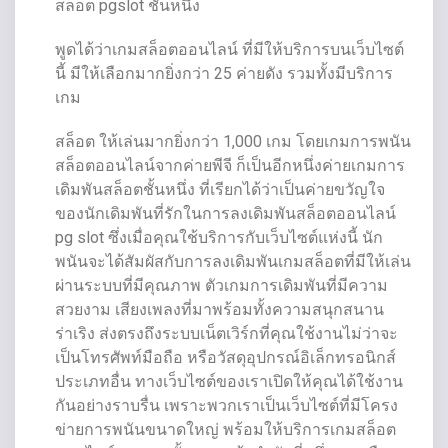
สล็อต pgslot ชั้นหนึ่ง
พูดได้ว่าเกมสล็อตออนไลน์ ที่มีให้บริการบนเว็บไซต์
นี้ มีให้เลือกมากยิ่งกว่า 25 ค่ายดัง รวมทั้งมีบริการ
เกม
สล็อต ให้เล่นมากยิ่งกว่า 1,000 เกม โดยเกมการพนัน
สล็อตออนไลน์จากค่ายพีจี ก็เป็นอีกหนึ่งค่ายเกมการ
เดิมพันสล็อตชั้นหนึ่ง ที่เรียกได้ว่าเป็นค่ายขวัญใจ
ของนักเดิมพันที่รักในการลงเดิมพันสล็อตออนไลน์
pg slot ซึ่งเมื่อคุณใช้บริการกับเว็บไซต์แห่งนี้ นัก
พนันจะได้สัมผัสกับการลงเดิมพันเกมสล็อตที่มีให้เล่น
ผ่านระบบที่มีคุณภาพ ตัวเกมการเดิมพันที่มีความ
สวยงาม เสียงเพลงที่มาพร้อมทั้งความสนุกสนาน
ร่าเริง ส่งตรงถึงระบบเน็ตเวิร์กที่คุณใช้งานไม่ว่าจะ
เป็นโทรศัพท์มือถือ หรือวัสดุอุปกรณ์อิเล็กทรอนิกส์
ประเภทอื่น ทางเว็บไซต์ของเราเปิดให้คุณได้ใช้งาน
กันอย่างราบรื่น เพราะพวกเราเป็นเว็บไซต์ที่มีโครง
ข่ายการพนันขนาดใหญ่ พร้อมให้บริการเกมสล็อต