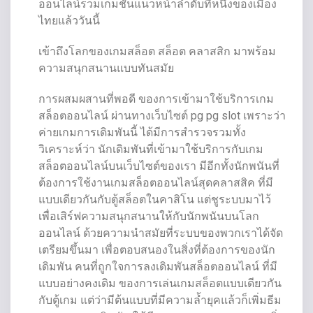
ออนไลน์รวมเกมชั้นแนวหน้าลำดับที่หนึ่งของเมือง
ไทยแล้ววันนี้
เข้าถึงโลกของเกมสล็อต สล็อต คลาสสิก มาพร้อม
ความสนุกสนานแบบทันสมัย
การผสมผสานที่พอดี ของการเข้ามาใช้บริการเกม
สล็อตออนไลน์ ผ่านทางเว็บไซต์ pg pg slot เพราะว่า
ค่ายเกมการเดิมพันนี้ ได้มีการสำรวจรวมทั้ง
วิเคราะห์ว่า นักเดิมพันที่เข้ามาใช้บริการกับเกม
สล็อตออนไลน์บนเว็บไซต์ของเรา มีอีกทั้งนักพนันที่
ต้องการใช้งานเกมสล็อตออนไลน์สุดคลาสสิค ที่มี
แบบเดียวกันกับตู้สล็อตในคาสิโน แต่ชูระบบมาไว้
เพื่อเสิร์ฟความสนุกสนานให้กับนักพนันบนโลก
ออนไลน์ ด้วยความนำสมัยที่ระบบของพวกเราได้จัด
เตรียมขึ้นมา เพื่อตอบสนองในสิ่งที่ต้องการของนัก
เดิมพัน คนที่ถูกใจการลงเดิมพันสล็อตออนไลน์ ที่มี
แบบอย่างคงเดิม ของการเล่นเกมสล็อตแบบเดียวกัน
กับตู้เกม แต่ว่ามีต้นแบบที่มีความล้ำยุคแล้วก็เพิ่มธีม