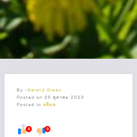
By -
Gerald Green
Posted on
25 ตุลาคม 2023
Posted in
สล็อต
0
0