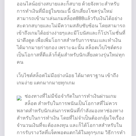
ออนไลน์อย่างสบายและก็สบาย ด้วยจังหวะสำหรับ
การทำเงินที่มีอยู่ในขณะนี้ นักเสี่ยงโชครุ่นใหม่
สามารถเข้ามาเล่นเกมสล็อต888แล้วรับเงินได้อย่าง
สะดวกสบายและไม่มีความสลับซับซ้อน โดยสามารถ
เข้าถึงเกมได้อย่างง่ายๆและมีโบนัสและก็โปรโมชั่นที่
น่าดึงดูด เพื่อเพิ่มโอกาสสำหรับการชนะและทำเงิน
ได้มากมายก่ายกอง เพราะฉะนั้น สล็อตเว็บไซต์ตรง
เป็นโอกาสที่ดีแล้วก็คุ้มสำหรับนักเสี่ยงดวงรุ่นใหม่ทุก
คน
เว็บไซต์สล็อตไม่มีอย่างน้อย ได้มาตราฐาน เข้าถึง
เกมง่าย แตกมากมายทุกเกม
ช่องทางที่ไม่มีข้อจำกัดในการทำเงินผ่านเกม
สล็อต สำหรับในการพนันเป็นโอกาสที่ไม่ควร
พลาดสำหรับนักเล่นการพนันที่กำลังมองหาช่องทาง
สำหรับในการทำเงิน โดยที่ไม่จำเป็นต้องกลุ้มใจเรื่อง
จำนวนเงินที่จะต้องลงทุน และก็ได้โอกาสสำหรับใน
การรับรางวัลที่แจ็คพอตแตกได้ในทุกๆเกม วิธีการทำ