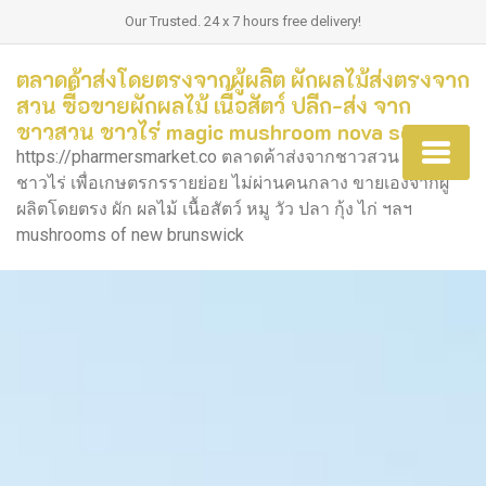
Our Trusted. 24 x 7 hours free delivery!
ตลาดค้าส่งโดยตรงจากผู้ผลิต ผักผลไม้ส่งตรงจาก
สวน ซื้อขายผักผลไม้ เนื้อสัตว์ ปลีก-ส่ง จาก
ชาวสวน ชาวไร่ magic mushroom nova scotia
https://pharmersmarket.co ตลาดค้าส่งจากชาวสวน ชาวนา
ชาวไร่ เพื่อเกษตรกรรายย่อย ไม่ผ่านคนกลาง ขายเองจากผู้
ผลิตโดยตรง ผัก ผลไม้ เนื้อสัตว์ หมู วัว ปลา กุ้ง ไก่ ฯลฯ
mushrooms of new brunswick