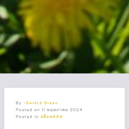
By -
Gerald Green
Posted on
11 พฤษภาคม 2024
Posted in
สล็อต888