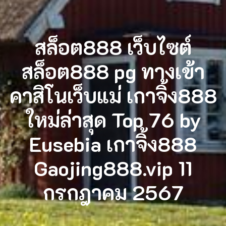
สล็อต888 เว็บไซต์
สล็อต888 pg ทางเข้า
คาสิโนเว็บแม่ เกาจิ้ง888
ใหม่ล่าสุด Top 76 by
Eusebia เกาจิ้ง888
Gaojing888.vip 11
กรกฎาคม 2567