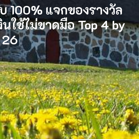
่รับ 100% แจกของรางวัล
ีเงินใช้ไม่ขาดมือ Top 4 by
. 26