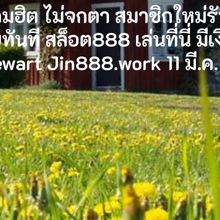
เกมฮิต ไม่จกตา สมาชิกใหม
ยทันที สล็อต888 เล่นที่นี่ ม
wart Jin888.work 11 มี.ค