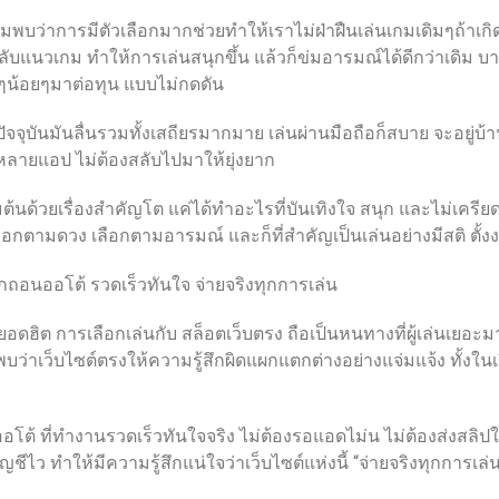
ว่าการมีตัวเลือกมากช่วยทำให้เราไม่ฝ่าฝืนเล่นเกมเดิมๆถ้าเกิดเ
 สลับแนวเกม ทำให้การเล่นสนุกขึ้น แล้วก็ข่มอารมณ์ได้ดีกว่าเดิม 
กๆน้อยๆมาต่อทุน แบบไม่กดดัน
นปัจจุบันมันลื่นรวมทั้งเสถียรมากมาย เล่นผ่านมือถือก็สบาย จะอยู่บ
ดหลายแอป ไม่ต้องสลับไปมาให้ยุ่งยาก
ริ่มต้นด้วยเรื่องสำคัญโต แค่ได้ทำอะไรที่บันเทิงใจ สนุก และไม่เค
ลือกตามดวง เลือกตามอารมณ์ และก็ที่สำคัญเป็นเล่นอย่างมีสติ ตั้งง
ถอนออโต้ รวดเร็วทันใจ จ่ายจริงทุกการเล่น
ยอดฮิต การเลือกเล่นกับ สล็อตเว็บตรง ถือเป็นหนทางที่ผู้เล่นเย
าเว็บไซต์ตรงให้ความรู้สึกผิดแผกแตกต่างอย่างแจ่มแจ้ง ทั้งในเ
ต้ ที่ทำงานรวดเร็วทันใจจริง ไม่ต้องรอแอดไม่น ไม่ต้องส่งสลิปให้ว
ีไว ทำให้มีความรู้สึกแน่ใจว่าเว็บไซต์แห่งนี้ “จ่ายจริงทุกการเล่น”