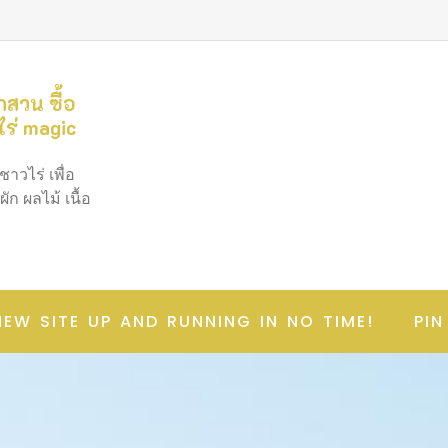
กสวน ซื้อ
ไร่ magic
วไร่ เพื่อ
ก ผลไม้ เนื้อ
EW SITE UP AND RUNNING IN NO TIME!
PIN