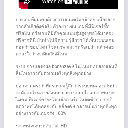
บางเกมที่ผมเคยต้องการเล่นแต่ไม่กล้าลองเนื่องจาก
ว่ากลัวเสียตังค์จริง ตัวอย่างเช่น เกมที่มีฟีเจอร์ซื้อ
ฟรีสปิน หรือเกมที่มีตัวคูณแบบสุ่มสูงๆพอได้มาลอง
ฟรีจากที่นี่ มันทำให้มีความรู้สึกว่า ได้เห็นระบบเกม
ก่อนว่าชอบไหม ใช่แนวพวกเราหรือเปล่า แล้วค่อย
ตกลงใจว่าจะเติมเงินดีไหม
ระบบการแสดงผล bonanza99 ในโหมดทดสอบเล่นที่
ลื่นไหลราวกับตัวเกมจริงทุกสิ่งทุกอย่าง
บอกตามตรงว่าทีแรกๆผมรู้สึกว่าระบบทดลองเล่นน่า
จะตัดอะไรหลายสิ่งหลายอย่างออก ได้แก่ ภาพคงจะ
ไม่คม ฟีเจอร์คงจะโดนล็อก หรือโหลดช้ากว่าปกติ
แต่ว่าพอได้ทดลองกับ สล็อต99 กลายเป็นว่าทุกสิ่งทุก
อย่างราวกับเกมจริง 100%
• ภาพชัดเจนระดับ Full HD