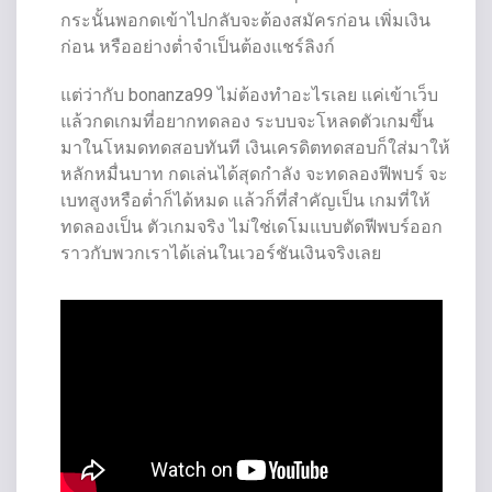
กระนั้นพอกดเข้าไปกลับจะต้องสมัครก่อน เพิ่มเงิน
ก่อน หรืออย่างต่ำจำเป็นต้องแชร์ลิงก์
แต่ว่ากับ bonanza99 ไม่ต้องทำอะไรเลย แค่เข้าเว็บ
แล้วกดเกมที่อยากทดลอง ระบบจะโหลดตัวเกมขึ้น
มาในโหมดทดสอบทันที เงินเครดิตทดสอบก็ใส่มาให้
หลักหมื่นบาท กดเล่นได้สุดกำลัง จะทดลองฟีพบร์ จะ
เบทสูงหรือต่ำก็ได้หมด แล้วก็ที่สำคัญเป็น เกมที่ให้
ทดลองเป็น ตัวเกมจริง ไม่ใช่เดโมแบบตัดฟีพบร์ออก
ราวกับพวกเราได้เล่นในเวอร์ชันเงินจริงเลย