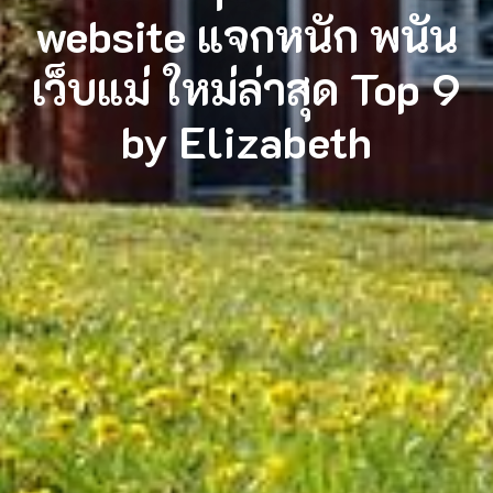
website แจกหนัก พนัน
เว็บแม่ ใหม่ล่าสุด Top 9
by Elizabeth