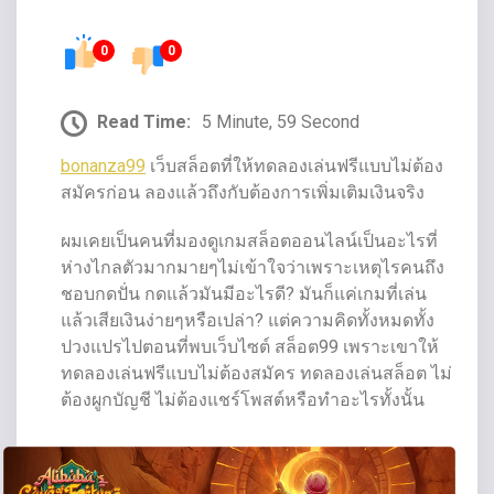
0
0
Read Time:
5 Minute, 59 Second
bonanza99
เว็บสล็อตที่ให้ทดลองเล่นฟรีแบบไม่ต้อง
สมัครก่อน ลองแล้วถึงกับต้องการเพิ่มเติมเงินจริง
ผมเคยเป็นคนที่มองดูเกมสล็อตออนไลน์เป็นอะไรที่
ห่างไกลตัวมากมายๆไม่เข้าใจว่าเพราะเหตุไรคนถึง
ชอบกดปั่น กดแล้วมันมีอะไรดี? มันก็แค่เกมที่เล่น
แล้วเสียเงินง่ายๆหรือเปล่า? แต่ความคิดทั้งหมดทั้ง
ปวงแปรไปตอนที่พบเว็บไซต์ สล็อต99 เพราะเขาให้
ทดลองเล่นฟรีแบบไม่ต้องสมัคร ทดลองเล่นสล็อต ไม่
ต้องผูกบัญชี ไม่ต้องแชร์โพสต์หรือทำอะไรทั้งนั้น