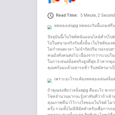
Read Time:
5 Minute, 2 Second
ทดลองเล่นpg ทดลองวันนี้แถมฟรีแจ
ปัจจุบันนี้เว็บไซต์พนันออนไลน์ทั่วๆไ
ไปในสนามจริงกันทั้งนั้น เว็บไซต์ขอ
ไม่กำหนดเวลา ไม่จำกัดปริมาณรอบตาสำห
คนมั่งคั่งคนต่อไป เนื่องจากว่าระบบใ
ในการเล่นสล็อตจริงสูงที่สุด ถ้าหากคุ
คุณพร้อมแล้วอย่ารอช้า รีบสมัครมาเป
เพราะอะไรจะต้องทดลองเล่นสล็อต 
ถ้าคุณสงสัยว่าสล็อตpg คืออะไร พวก
โชคจำนวนมากจะรู้เท่าทันทีว่าถ้าเข้
คุณภาพที่น่าไว้วางใจของเว็บไซต์ ไม่
ครั้ง รวมทั้งไม่มีลิมิตสำหรับเพื่อการถ
ทดสอบเล่นสล็อต pg สิทธิประโยชน์ที่