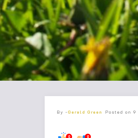
By -
Gerald Green
Posted on
9
0
0