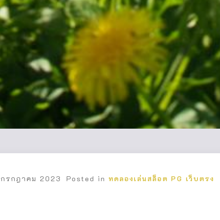
 กรกฎาคม 2023
Posted in
ทดลองเล่นสล็อต PG เว็บตรง