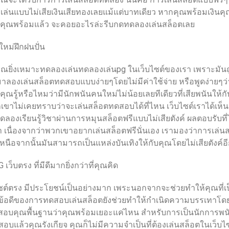
ารเล่นแบบไม่เสียเงินเสียทองเลยแม้แต่บาทเดียว หากคุณพร้อมเงินค
 แม้คุณพร้อมแล้ว จะคอยอะไรล่ะรีบกดทดลองเล่นสล็อตเลย
หม่ฝึกฝนปั่น
คุณยิ่งเหมาะทดลองเล่นทดลองเล่นpg ในเว็บไซต์ของเรา เพราะมั
ป็นให้มาลองเล่นสล็อตทดสอบแบบง่ายๆโดยไม่มีค่าใช้จ่าย หรือพูดง่าย
 คุณรู้หรือไหมว่ามีนักพนันคนใหม่ไม่น้อยเลยทีเดียวที่เสียพนันให้ก
เขาไม่เคยทราบว่าจะเล่นสล็อตทดสอบได้ที่ไหน เว็บไซต์เราได้เห็
ทดลองเรียนรู้วิชาผ่านการหมุนสล็อตฟรีแบบไม่เสียตังค์ ผลตอบรับที
 เนื่องจากว่าพวกเขาอยากเล่นสล็อตฟรีนั่นเอง เรามองว่าการเล่นส
ือจากนั้นมันสามารถเป็นแหล่งบันเทิงให้กับคุณโดยไม่เสียตังค์อี
็บตรง ที่มีดีมากยิ่งกว่าที่คุณคิด
ต์ตรง มีประโยชน์เป็นอย่างมาก เพระนอกจากจะช่วยทำให้คุณที่เป
้อดีของการทดสอบเล่นสล็อตยังช่วยทำให้กำเนิดความบรรเทาโดยไม่เส
บคุณพื้นฐานว่าคุณพร้อมเยอะแค่ไหน สำหรับการเป็นนักการพนันที่
บแล้วคุณรังเกียจ คุณก็ไม่มีความจำเป็นที่ต้องเล่นสล็อตในเว็บไซต์