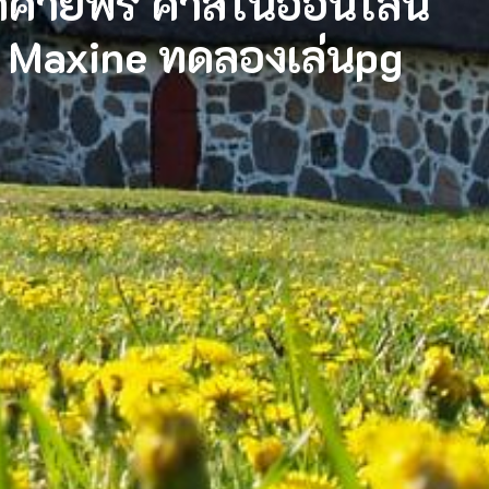
กค่ายฟรี คาสิโนออนไลน์
by Maxine ทดลองเล่นpg