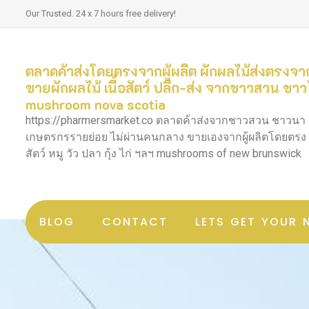
Our Trusted. 24 x 7 hours free delivery!
ตลาดค้าส่งโดยตรงจากผู้ผลิต ผักผลไม้ส่งตรงจา
ขายผักผลไม้ เนื้อสัตว์ ปลีก-ส่ง จากชาวสวน ชาว
mushroom nova scotia
https://pharmersmarket.co ตลาดค้าส่งจากชาวสวน ชาวนา ชา
เกษตรกรรายย่อย ไม่ผ่านคนกลาง ขายเองจากผู้ผลิตโดยตรง ผั
สัตว์ หมู วัว ปลา กุ้ง ไก่ ฯลฯ mushrooms of new brunswick
BLOG
CONTACT
LETS GET YOUR N