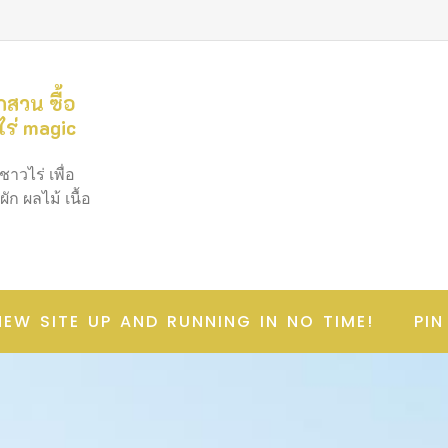
กสวน ซื้อ
ไร่ magic
วไร่ เพื่อ
ก ผลไม้ เนื้อ
EW SITE UP AND RUNNING IN NO TIME!
PIN