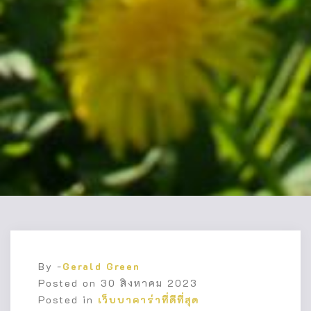
By -
Gerald Green
Posted on
30 สิงหาคม 2023
Posted in
เว็บบาคาร่าที่ดีที่สุด