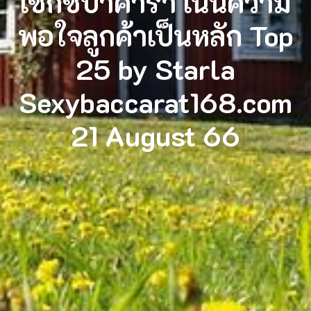
เซ็กซี่บาคาร่า เน้นความ
พอใจลูกค้าเป็นหลัก Top
25 by Starla
Sexybaccarat168.com
21 August 66