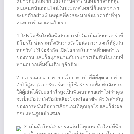
สมาชิกผู้เล่นมาก และได้รับความนิยมมากจากกลุ่ม
คนเล่นพนันออนไลน์ในประเทศไทย นี่ก็เลยพวกเรา
จะยกตัวอย่าง 3 เหตุผลที่ควรจะมาเล่นบาคาร่าที่ทุก
คนควรเข้ามาเล่นกับเรา
1. โปรโมชั่นโบนัสพิเศษเยอะทั้งวัน เป็นเว็บบาคาร่าที่
มีโปรโมชั่นรวมทั้งเงินรางวัลโบนัสต่างๆแจกให้ผู้เล่น
ทุกๆวันไม่มีข้อจำกัด เปิดโอกาสในการเพิ่มผลกำไร
ของท่าน และก็สนุกสนานกับเกมการเดิมพันในแบบที่
ท่านอยากเพิ่มขึ้นเรื่อยๆอีกด้วย
2. รวบรวมเกมบาคาร่า เว็บบาคาร่าที่ดีที่สุด จากค่าย
ดังไว้สูงที่สุด การันตรีจากผู้ใช้จริง รวมทั้งเพิ่มจังหวะ
ให้ผู้เล่นได้รับผลกำไรสูงเป็นพิเศษหลายเท่า ไม่ว่าคุณ
จะเป็นมือใหม่หรือนักเสี่ยงโชคมืออาชีพ หัวใจสำคัญ
ของการพนันคือการเลือกเกมที่คุณถูกใจ และก็ส่งผล
ตอบแทนสูงสม่ำเสมอ
3. เป็นมือใหม่สามารถเล่นได้ทุกคน มือใหม่ที่พึง
พอใจเกมบาคาร่าออนไลน์กับเว็บของเราโดยตรง