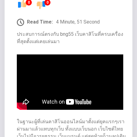
0
0
Read Time:
4 Minute, 51 Second
ประสบการณ์ตรงกับ bng55 เว็บคาสิโนที่ครบเครื่อง
ที่สุดตั้งแต่เคยเล่นมา
ในฐานะผู้ที่เล่นคาสิโนออนไลน์มาตั้งแต่ยุคแรกๆเรา
ผ่านมาแล้วแทบทุกเว็บ ทั้งแบบเว็บนอก เว็บไซต์ไทย
เว็บไม่มีอารยธรรม เว็บแบรนด์ แต่สุดท้ายก็วนลูปเดิม