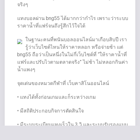
จริงๆ
แทงบอลผ่าน bng55 ได้มากกว่ากำไร เพราะว่าระบบ
ราคาน้ำที่แฟร์จนถึงรู้สึกไว้ใจได้
ในฐานะคนที่พนันบอลออนไลน์มาเกือบสิบปี เรา
รู้ว่าเว็บไซต์ไหนให้ราคาหลอก หรือจ่ายช้า แต่
bng55 ถือว่าเป็นหนึ่งในไม่กี่เว็บไซต์ที่ “ให้ราคาน้ำที่
แฟร์และปรับไวตามตลาดจริง” ไม่ช้า ไม่หลอกกินค่า
น้ำแพงๆ
จุดเด่นของหมวดกีฬาที่ เว็บคาสิโนออนไลน์
• แทงได้ทั้งก่อนเกมและก็ระหว่างเกม
• มีสถิติประกอบกิจการตัดสินใจ
• มีระบบระเบียบแทงเร็วใน 3 วิ และระบบรับรองแบบ
ไม่ต้องคอยโหลด