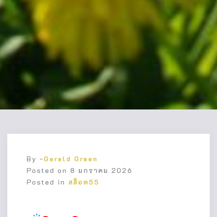
By -
Gerald Green
Posted on
8 มกราคม 2026
Posted in
สล็อต55