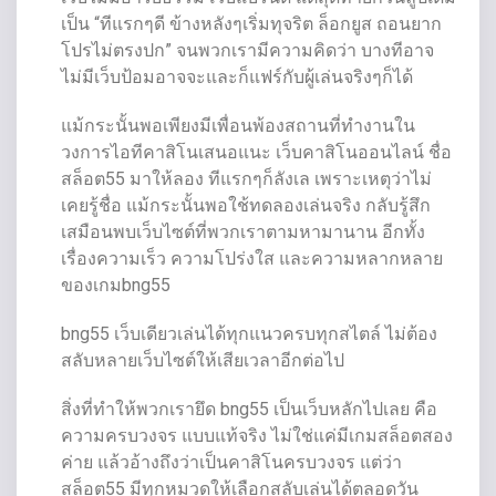
เป็น “ทีแรกๆดี ข้างหลังๆเริ่มทุจริต ล็อกยูส ถอนยาก
โปรไม่ตรงปก” จนพวกเรามีความคิดว่า บางทีอาจ
ไม่มีเว็บป้อมอาจจะและก็แฟร์กับผู้เล่นจริงๆก็ได้
แม้กระนั้นพอเพียงมีเพื่อนพ้องสถานที่ทำงานใน
วงการไอทีคาสิโนเสนอแนะ เว็บคาสิโนออนไลน์ ชื่อ
สล็อต55 มาให้ลอง ทีแรกๆก็ลังเล เพราะเหตุว่าไม่
เคยรู้ชื่อ แม้กระนั้นพอใช้ทดลองเล่นจริง กลับรู้สึก
เสมือนพบเว็บไซต์ที่พวกเราตามหามานาน อีกทั้ง
เรื่องความเร็ว ความโปร่งใส และความหลากหลาย
ของเกมbng55
bng55 เว็บเดียวเล่นได้ทุกแนวครบทุกสไตล์ ไม่ต้อง
สลับหลายเว็บไซต์ให้เสียเวลาอีกต่อไป
สิ่งที่ทำให้พวกเรายึด bng55 เป็นเว็บหลักไปเลย คือ
ความครบวงจร แบบแท้จริง ไม่ใช่แค่มีเกมสล็อตสอง
ค่าย แล้วอ้างถึงว่าเป็นคาสิโนครบวงจร แต่ว่า
สล็อต55 มีทุกหมวดให้เลือกสลับเล่นได้ตลอดวัน