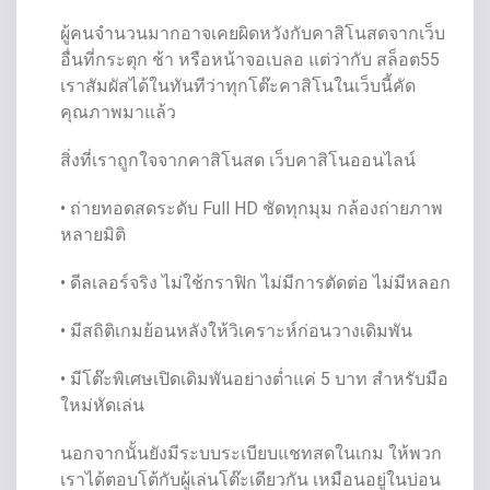
ผู้คนจำนวนมากอาจเคยผิดหวังกับคาสิโนสดจากเว็บ
อื่นที่กระตุก ช้า หรือหน้าจอเบลอ แต่ว่ากับ สล็อต55
เราสัมผัสได้ในทันทีว่าทุกโต๊ะคาสิโนในเว็บนี้คัด
คุณภาพมาแล้ว
สิ่งที่เราถูกใจจากคาสิโนสด เว็บคาสิโนออนไลน์
• ถ่ายทอดสดระดับ Full HD ชัดทุกมุม กล้องถ่ายภาพ
หลายมิติ
• ดีลเลอร์จริง ไม่ใช้กราฟิก ไม่มีการตัดต่อ ไม่มีหลอก
• มีสถิติเกมย้อนหลังให้วิเคราะห์ก่อนวางเดิมพัน
• มีโต๊ะพิเศษเปิดเดิมพันอย่างต่ำแค่ 5 บาท สำหรับมือ
ใหม่หัดเล่น
นอกจากนั้นยังมีระบบระเบียบแชทสดในเกม ให้พวก
เราได้ตอบโต้กับผู้เล่นโต๊ะเดียวกัน เหมือนอยู่ในบ่อน