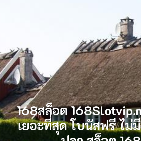
168สล็อต 168Slotvip.me
เยอะที่สุด โบนัสฟรี ไม
ปลา สล็อต 168