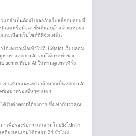
ล้วแต่จำเป็นต้องไปเจอกับเว็บสล็อตปลอมที่
บปลอมหรือมิจฉาชีพที่แอบอ้าง ด้วยเหตุผล
ะเลือกเว็บไซต์ที่ดีจังแค่นั้น
้เลยว่าเมื่อเข้าไปที่ 168slot เว็บปลอม
ีปัญหาทาง admin AI จะมิได้กระทำช่วย
admin ที่เป็น AI ให้ท่านดูแพทเทิร์น
 เราเสนอแนะเลยว่าถ้าหากเป็น admin AI
กิดข้อบกพร่องอื่นๆตามมา
ได้รับคำตอบที่ต้องการ ซึ่งเท่ากับว่าคุณ
าเพื่อรองรับการเล่นเกมโดยยิ่งไปกว่า
มเสถียรเล่นเกมได้ตลอด 24 ชั่วโมง