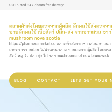
Our Trusted. 24 x 7 hours free delivery!
ตลาดค้าส่งโดยตรงจากผู้ผลิต ผักผลไม้ส่งตรงจา
ขายผักผลไม้ เนื้อสัตว์ ปลีก-ส่ง จากชาวสวน ชาว
mushroom nova scotia
https://pharmersmarket.co ตลาดค้าส่งจากชาวสวน ชาวนา ชา
เกษตรกรรายย่อย ไม่ผ่านคนกลาง ขายเองจากผู้ผลิตโดยตรง ผั
สัตว์ หมู วัว ปลา กุ้ง ไก่ ฯลฯ mushrooms of new brunswick
BLOG
CONTACT
LETS GET YOUR N