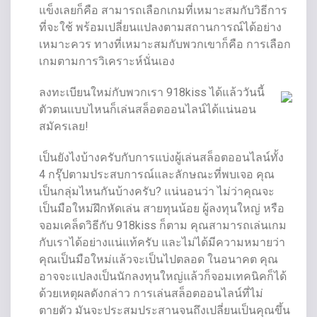
แข็งเลยก็คือ สามารถเลือกเกมที่เหมาะสมกับวิธีการ
ที่จะใช้ พร้อมเปลี่ยนแปลงตามสถานการณ์ได้อย่าง
เหมาะควร ทางที่เหมาะสมกับพวกเขาก็คือ การเลือก
เกมตามการวิเคราะห์นั่นเอง
ลงทะเบียนใหม่กับพวกเรา 918kiss ได้แล้ววันนี้
ตัวตนแบบไหนก็เล่นสล็อตออนไลน์ได้แน่นอน
สมัครเลย!
เป็นยังไงบ้างครับกับการแบ่งผู้เล่นสล็อตออนไลน์ทั้ง
4 กรุ๊ปตามประสบการณ์และลักษณะที่พบเจอ คุณ
เป็นกลุ่มไหนกันบ้างครับ? แน่นอนว่า ไม่ว่าคุณจะ
เป็นมือใหม่ฝึกหัดเล่น สายทุนน้อย ผู้ลงทุนใหญ่ หรือ
จอมเคล็ดวิธีกับ 918kiss ก็ตาม คุณสามารถเล่นเกม
กับเราได้อย่างแน่แท้ครับ และไม่ได้มีความหมายว่า
คุณเป็นมือใหม่แล้วจะเป็นไปตลอด ในอนาคต คุณ
อาจจะแปลงเป็นนักลงทุนใหญ่แล้วก็จอมเทคนิคก็ได้
ด้วยเหตุผลดังกล่าว การเล่นสล็อตออนไลน์ที่ไม่
ตายตัว มันจะประสมประสานจนถึงเปลี่ยนเป็นคุณขึ้น