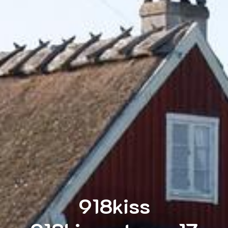
918kiss