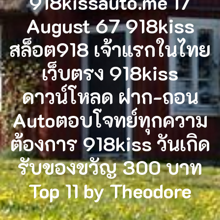
918kissauto.me 17
August 67 918kiss
สล็อต918 เจ้าแรกในไทย
เว็บตรง 918kiss
ดาวน์โหลด ฝาก-ถอน
Autoตอบโจทย์ทุกความ
ต้องการ 918kiss วันเกิด
รับของขวัญ 300 บาท
Top 11 by Theodore