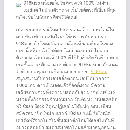
918kiss สล็อตเว็บไซต์ตรงแท้ 100% ไม่ผ่าน
เอเย่นต์ ไม่ผ่านตัวกลาง เว็บไซต์ตรงที่เยี่ยมที่สุด
สมัครรับโบนัสเครดิตฟรีได้เลย!
เปิดประสบการณ์ใหม่กับการเล่นสล็อตออนไลน์ให้
มากขึ้น เพียงแต่เปิดใจมาใช้บริการกับพวกเรา
918kiss เว็บไซต์สล็อตออนไลน์ที่ยอดเยี่ยมในช่วง
เวลานี้ สล็อตเว็บไซต์ตรงไม่ผ่านเอเย่นต์ ไม่ผ่าน
ตัวกลาง เว็บตรงแท้ 100% ที่ได้รับลิขสิทธิ์แท้จากค่าย
เกมชั้นนำระดับนานาชาติอย่าง 918kissme อัดแน่น
ไปด้วยเกมคุณภาพดีมากมายก่ายกอง
918kiss
สนุกสนานกับการเล่นสล็อตออนไลน์ได้มากกว่า
1,000 เกม ดาวน์โหลดแล้วก็จัดตั้งง่าย มีความ
เสถียรภาพรวมทั้งความปลอดภัยสูง มากับโปรโมชั่
นรวมทั้งกิจกรรมจำนวนมาก จัดเต็มทั้งโบนัสเครดิต
ฟรี Cash Back ที่คุณปฏิเสธไม่ได้แน่ๆ ลงทะเบียน
สมัครสมาชิกใหม่กับเรา 918kiss วันนี้ รับโบนัส
เครดิตฟรีจากโปรโมชั่นสมาชิกใหม่ได้เลยในทันที
อย่ารอคอยช้า สมัครสมาชิกใหม่แล้วมาสนุกสนาน