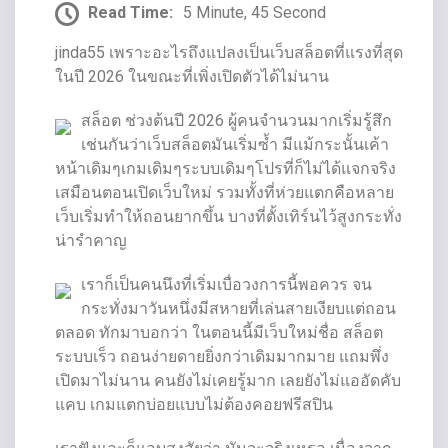
Read Time:
5 Minute, 45 Second
jinda55 เพราะอะไรถึงแปลงเป็นเว็บสล็อตที่แรงที่สุด
ในปี 2026 ในขณะที่เพิ่งเปิดตัวได้ไม่นาน
สล็อต ช่วงต้นปี 2026 ผู้คนจำนวนมากเริ่มรู้สึก
เช่นกันว่าเว็บสล็อตมันเริ่มซ้ำ มีแม้กระนั้นเค้า
หน้าเดิมๆเกมเดิมๆระบบเดิมๆโปรที่ก็ไม่ได้แจกจริง
เสมือนตอนเปิดเว็บใหม่ รวมทั้งที่ห่วยแตกคือหลาย
เว็บเริ่มทำให้ถอนยากขึ้น บางที่ตั้งเทิร์นไว้สูงกระทั่ง
น่ารำคาญ
เราก็เป็นคนนึงที่เริ่มเบื่อวงการนี้พอควร จน
กระทั่งมาวันหนึ่งมีสหายที่เล่นสายเงียบแต่ถอน
ตลอด ทักมาบอกว่า ในตอนนี้มีเว็บใหม่ชื่อ สล็อต
ระบบเร็ว ถอนง่ายดายยิ่งกว่าเดิมมากมาย แถมพึ่ง
เปิดมาไม่นาน คนยังไม่เคยรู้มาก เลยยังไม่แออัดคับ
แคบ เกมแตกบ่อยแบบไม่ต้องคอยฟรีสปิน