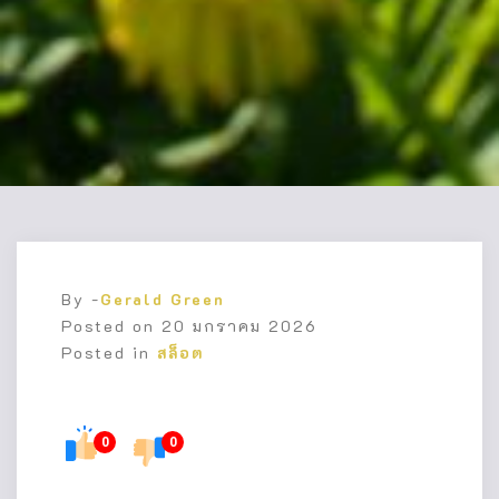
By -
Gerald Green
Posted on
20 มกราคม 2026
Posted in
สล็อต
0
0