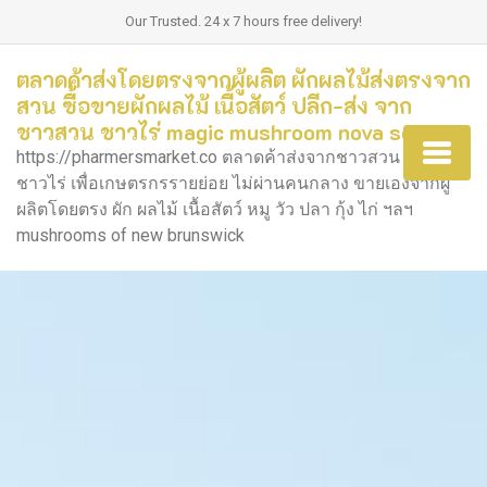
Our Trusted. 24 x 7 hours free delivery!
ตลาดค้าส่งโดยตรงจากผู้ผลิต ผักผลไม้ส่งตรงจาก
สวน ซื้อขายผักผลไม้ เนื้อสัตว์ ปลีก-ส่ง จาก
ชาวสวน ชาวไร่ magic mushroom nova scotia
https://pharmersmarket.co ตลาดค้าส่งจากชาวสวน ชาวนา
ชาวไร่ เพื่อเกษตรกรรายย่อย ไม่ผ่านคนกลาง ขายเองจากผู้
ผลิตโดยตรง ผัก ผลไม้ เนื้อสัตว์ หมู วัว ปลา กุ้ง ไก่ ฯลฯ
mushrooms of new brunswick