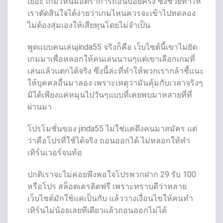
เยอะ เกมไหนมีอัตราการถอนบ่อยครั้ง ซึ่งช่วยทำให้
เราตัดสินใจได้ง่ายว่าเกมไหนควรจะเข้าไปทดลอง
ไม่ต้องสุ่มเองให้เสียทุนโดยไม่จำเป็น
พูดแบบคนเล่นjinda55 จริงก็คือ เว็บไซต์นี้เขาไม่ยัด
เกมมาเพื่อหลอกให้คนเล่นนานๆแต่เขาเลือกเกมที่
เล่นแล้วแตกได้จริง ซึ่งนี้ล่ะที่ทำให้พวกเรากล้าชี้แนะ
ให้บุคคลอื่นมาลอง เพราะเหตุว่ามันคุ้มกับเวลาจริงๆ
มิได้เพียงแค่หมุนไปวันๆแบบที่เคยพบมาหลายที่ที่
ผ่านมา
โปรโมชั่นของ jinda55 ไม่ใช่แค่ดึงคนมาสมัคร แต่
ว่าคือโปรที่ใช้ได้จริง ถอนออกได้ ไม่หลอกให้ทำ
เทิร์นเวอร์จนท้อ
ปกติเราจะไม่ค่อยพึงพอใจโปรพวกฝาก 29 รับ 100
หรือโปร สล็อตเครดิตฟรี เพราะทราบดีว่าหลาย
เว็บไซต์มักใช้แค่เป็นกับ แล้ววางเงื่อนไขให้คนทำ
เทิร์นไม่น้อยเลยทีเดียวแล้วถอนออกไม่ได้