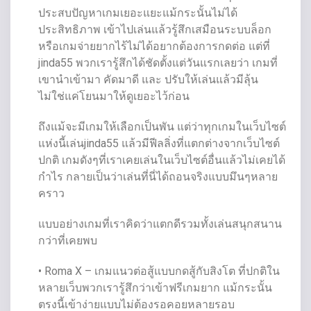
ประสบปัญหาเกมเยอะแยะแม้กระนั้นไม่ได้
ประสิทธิภาพ เข้าไปเล่นแล้วรู้สึกเสมือนระบบล็อก
หรือเกมจ่ายยากไร้ไม่ได้อยากต้องการกดต่อ แต่ที่
jinda55 พวกเรารู้สึกได้ชัดตั้งแต่วันแรกเลยว่า เกมที่
เขานำเข้ามา คัดมาดี และ ปรับให้เล่นแล้วมีลุ้น
ไม่ใช่แค่โยนมาให้ดูเยอะไว้ก่อน
ถึงแม้จะมีเกมให้เลือกเป็นพัน แต่ว่าทุกเกมในเว็บไซต์
แห่งนี้เล่นjinda55 แล้วมีฟีลลิ่งที่แตกต่างจากเว็บไซต์
ปกติ เกมดังๆที่เราเคยเล่นในเว็บไซต์อื่นแล้วไม่เคยได้
กำไร กลายเป็นว่าเล่นที่นี่ได้ถอนจริงแบบมึนๆหลาย
คราว
แบบอย่างเกมที่เราคิดว่าแตกดีรวมทั้งเล่นสนุกสนาน
กว่าที่เคยพบ
• Roma X – เกมแนวต่อสู้แบบกดสู้กับสิงโต ที่ปกติใน
หลายเว็บพวกเรารู้สึกว่าเข้าฟรีเกมยาก แม้กระนั้น
ตรงนี้เข้าง่ายแบบไม่ต้องรอคอยหลายรอบ