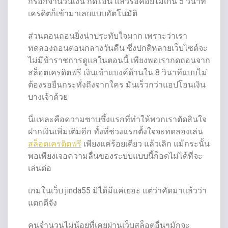
กรอกจำนวนเงิน กดโอน แล้วรอคอยไม่เกิน 5 วินาที
เครดิตก็เข้ามาเลยแบบอัตโนมัติ
ส่วนตอนถอนยิ่งน่าประทับใจมาก เพราะว่าเรา
ทดลองถอนตอนกลางวันคืน ซึ่งปกติหลายเว็บไซต์จะ
ไม่มีข้าราชการดูแลในตอนนี้ เพียงพอเรากดถอนจาก
สล็อตเครดิตฟรี เงินเข้าแบงค์ด้านใน 8 วินาทีแบบไม่
ต้องรอยืนกระทั่งถึงจากใคร มันเร็วกว่าแอปโอนเงิน
บางเจ้าด้วย
นี่แหละคือความซาบซึ้งแรกที่ทำให้พวกเราตัดสินใจ
ฝากเงินเพิ่มเติมอีก ทั้งที่ช่วงแรกตั้งใจจะทดลองเล่น
สล็อตเครดิตฟรี
เพียงแค่ร้อยเดียว แล้วเลิก แม้กระนั้น
พอเพียงเจอความลื่นของระบบแบบนี้ก็อดไม่ได้ที่จะ
เล่นต่อ
เกมในเว็บ jinda55 มิได้มีแค่เยอะ แต่ว่าคัดมาแล้วว่า
แตกดีจัง
คนจำนวนไม่น้อยที่เคยผ่านเว็บสล็อตอื่นๆมักจะ