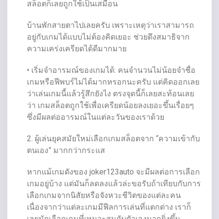
สล็อตก็เลยถูกใช้เป็นเสมือน
บ้านพักสายตาไปเลยครับ เพราะเหตุว่าเราสามารถ
อยู่กับเกมได้แบบไม่ต้องคิดเยอะ ช่วยดึงสมาธิจาก
ความเคร่งเครียดได้ดีมากมาย
• เริ่มจำอารมณ์ของเกมได้: คนจำนวนไม่น้อยจำชื่อ
เกมหรือฟีพบร์ไม่ได้มากหรอกนะครับ แต่คิดออกเลย
ว่าเล่นเกมนี้แล้วรู้สึกยังไง ตรงจุดนี้ก็เลยสะท้อนเลย
ว่า เกมสล็อตถูกใช้เพื่อเครียดน้อยลงเยอะขึ้นเรื่อยๆ
ซึ่งมีผลต่ออารมณ์ในแต่ละวันของเราด้วย
2. ผู้เล่นยุคสมัยใหม่เลือกเกมสล็อตจาก “ความเข้ากับ
ตนเอง” มากกว่ากระแส
หากแม้เกมดังของ joker123auto จะมีผลต่อการเลือก
เกมอยู่บ้าง แต่มันก็ลดลงแล้วล่ะขอรับถ้าเทียบกับการ
เลือกเกมจากนิสัยหรือจังหวะชีวิตของแต่ละคน
เนื่องจากว่าแต่ละเกมมีฟีลการเล่นที่แตกต่าง เราก็
เลยมักเลือกเกมที่เหมาะสมกับตัวเองมากยิ่งขึ้น