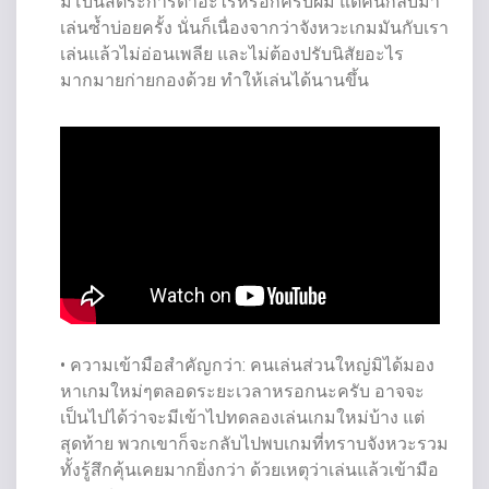
มีโบนัสตระการตาอะไรหรอกครับผม แต่คนกลับมา
เล่นซ้ำบ่อยครั้ง นั่นก็เนื่องจากว่าจังหวะเกมมันกับเรา
เล่นแล้วไม่อ่อนเพลีย และไม่ต้องปรับนิสัยอะไร
มากมายก่ายกองด้วย ทำให้เล่นได้นานขึ้น
• ความเข้ามือสำคัญกว่า: คนเล่นส่วนใหญ่มิได้มอง
หาเกมใหม่ๆตลอดระยะเวลาหรอกนะครับ อาจจะ
เป็นไปได้ว่าจะมีเข้าไปทดลองเล่นเกมใหม่บ้าง แต่
สุดท้าย พวกเขาก็จะกลับไปพบเกมที่ทราบจังหวะรวม
ทั้งรู้สึกคุ้นเคยมากยิ่งกว่า ด้วยเหตุว่าเล่นแล้วเข้ามือ