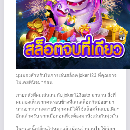
มุมมองสำหรับในการเล่นสล็อต joker123 ที่คุณอาจ
ไม่เคยพินิจมาก่อน
ภายหลังที่ผมเล่นเกมกับ joker123auto มานาน สิ่งที่
ผมมองเห็นจากคนรอบข้างที่เล่นสล็อตกันบ่อยๆมา
นานยาวนานหลายปี ทุกคนมิได้ใช้สล็อตในแบบเดิมๆ
อีกแล้วครับ จากเมื่อก่อนที่จะต้องมานั่งเล่นกันมุ่งมั่น
ในขณะนี้เปลี่ยนไปหมดแล้ว ผู้คนจำนวนไม่ใช้น้อย