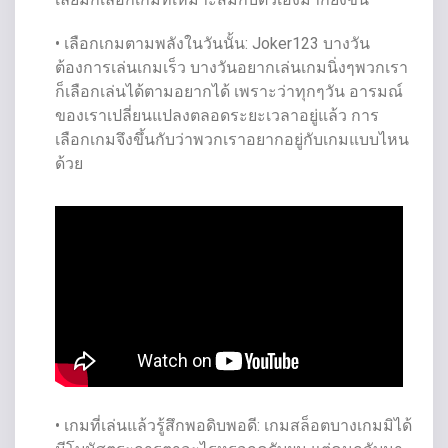
• เลือกเกมตามพลังในวันนั้น: Joker123 บางวัน
ต้องการเล่นเกมเร็ว บางวันอยากเล่นเกมนิ่งๆพวกเรา
ก็เลือกเล่นได้ตามอยากได้ เพราะว่าทุกๆวัน อารมณ์
ของเราเปลี่ยนแปลงตลอดระยะเวลาอยู่แล้ว การ
เลือกเกมจึงขึ้นกับว่าพวกเราอยากอยู่กับเกมแบบไหน
ด้วย
• เกมที่เล่นแล้วรู้สึกพอดิบพอดี: เกมสล็อตบางเกมมิได้