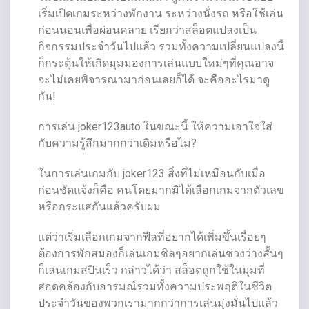
เริ่มเปิดเกมระหว่างพักงาน ระหว่างนั่งรถ หรือใช้เล่น
ก่อนนอนเพื่อผ่อนคลาย เรียกว่าสล็อตแปลงเป็น
กิจกรรมประจำวันไปแล้ว รวมทั้งความเปลี่ยนแปลงนี้
ก็กระตุ้นให้เกิดมุมมองการเล่นแบบใหม่ๆที่คุณอาจ
จะไม่เคยพิจารณามาก่อนเลยก็ได้ จะคืออะไรมาดู
กัน!
การเล่น joker123auto ในขณะนี้ ให้ความเอาใจใส่
กับความรู้สึกมากกว่าเดิมหรือไม่?
ในการเล่นเกมกับ joker123 สิ่งที่ไม่เหมือนกับเมื่อ
ก่อนชัดแจ้งก็คือ คนโดยมากมิได้เลือกเกมจากตัวเลข
หรือกระแสกันแล้วครับผม
แต่ว่าเริ่มเลือกเกมจากฟีลที่อยากได้เพิ่มขึ้นเรื่อยๆ
ต้องการพักสมองก็เล่นเกมชิลๆอยากเล่นช่วงว่างสั้นๆ
ก็เล่นเกมสปินเร็ว กล่าวได้ว่า สล็อตถูกใช้ในมุมที่
สอดคล้องกับอารมณ์รวมทั้งความประพฤติในชีวิต
ประจำวันของพวกเรามากกว่าการเล่นมุ่งมั่นไปแล้ว