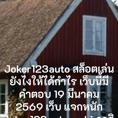
Joker123auto สล็อตเล่น
ยังไงให้ได้กำไร เว็บนี้มี
คำตอบ 19 มีนาคม
2569 เว็บ แจกหนัก