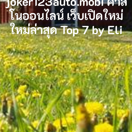
joker123auto.mobi คาสิ
โนออนไลน์ เว็บเปิดใหม่
ใหม่ล่าสุด Top 7 by Eli