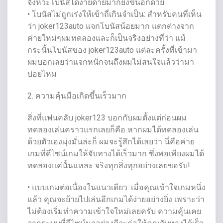
จังหวะโบนัสได้ง่ายดายมากยิ่งขึ้นอีกด้วย
• โบนัสไม่ถูกเร่งให้เข้าถี่เกินจำเป็น: สำหรับคนที่เห็น
ว่า joker123auto แจกโบนัสน้อยมาก แตกต่างจาก
ค่ายใหม่ๆผมทดลองและก็เป็นจริงอย่างที่ว่า แม้
กระนั้นโบนัสของ joker123auto แต่ละครั้งที่เข้ามา
ผมบอกเลยว่าแจกหนักจนถึงผมไม่สนใจแล้วว่ามา
บ่อยไหม
2. ความคุ้นมือเกิดขึ้นเร็วมาก
สิ่งที่แฟนคลับ joker123 บอกกับผมตั้งแต่ก่อนผม
ทดลองเล่นคราวแรกเลยก็คือ หากผมได้ทดลองเล่น
ด้วยตัวเองมุ่งมั่นล่ะก็ ผมจะรู้สึกได้เลยว่า นี่คือค่าย
เกมที่ดีไซน์เกมให้จับทางได้เร็วมาก ซึ่งพอเพียงผมได้
ทดลองแค่นั้นแหละ จริงทุกสิ่งทุกอย่างเลยขอรับ!
• แบบเกมต่อเนื่องในแนวเดียว: เมื่อคุณเข้าใจเกมหนึ่ง
แล้ว คุณจะย้ายไปเล่นอีกเกมได้ง่ายอย่างยิ่ง เพราะว่า
ไม่ต้องเริ่มทำความเข้าใจใหม่เลยครับ ความคุ้นเคย