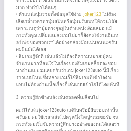
จากระบบที่ดีไซน์มาอย่างดีจะก่อให้คุณจับทางได้เร็ว
มาก ทำกำไรได้แน่ๆ
• ตำแหน่งปุ่มรวมทั้งข้อมูลใช้ง่าย:
joker123
ไม่ต้อง
เสียเวล่ำเวลาหาปุ่มสปินหรือปุ่มปรับเบทให้กวนโอ๊ย
เพราะเหตุว่าปุ่มต่างๆอยู่ในตำแหน่งเดิมเสมอ แม้
กระทั่งคุณเปลี่ยนแปลงเกมไปมาก็ยังคงใช้งานอินเท
อร์เฟซของพวกเราได้อย่างคล่องมือแน่นอนนะครับ
ผมยืนยันได้เลย
• ธีมเกมรู้จักดี เล่นแล้วไม่ต้องตีความหมาย: ผู้คน
จำนวนมากที่สนใจในเรื่องของธีมเกมสล็อตจะชอบ
หาอ่านแบบผมเลยครับว่าเกม joker123auto นี้มีเรื่อง
ราวแบบไหน ซึ่งหลายเกมก็ใช้ธีมเกมที่เข้าใจง่าย
แทบไม่ต้องอ่านเนื้อเรื่องก็เล่นแบบเข้าใจได้โดยทันที
3. ความรู้สึกข้างหลังเล่นตลอดที่เปลี่ยนไป
ผมมิได้เล่น joker123auto แค่สิบหรือยี่สิบรอบเท่านั้น
ครับผม ผมใช้เวลาเล่นไปครู่หนึ่งใหญ่ๆเลยขอรับ จน
กระทั่งผมเริ่มจับความรู้สึกบางอย่างของตนได้เลยว่า