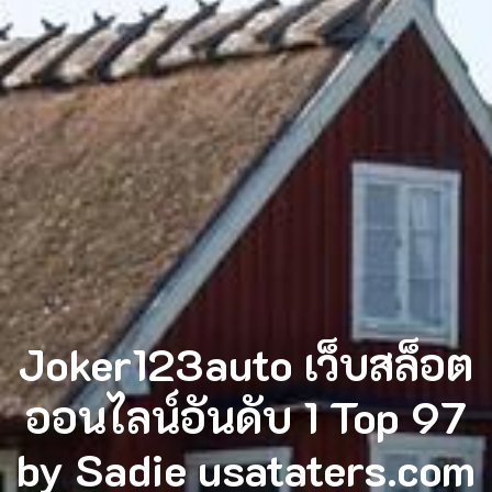
Joker123auto เว็บสล็อต
ออนไลน์อันดับ 1 Top 97
by Sadie usataters.com