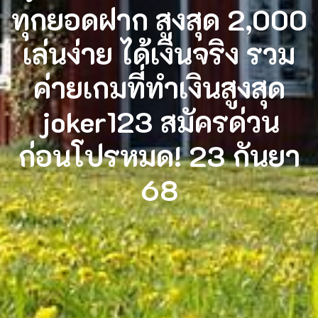
ทุกยอดฝาก สูงสุด 2,000
เล่นง่าย ได้เงินจริง รวม
ค่ายเกมที่ทำเงินสูงสุด
joker123 สมัครด่วน
ก่อนโปรหมด! 23 กันยา
68