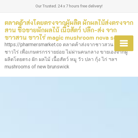
Our Trusted. 24 x 7 hours free delivery!
ตลาดค้าส่งโดยตรงจากผู้ผลิต ผักผลไม้ส่งตรงจาก
สวน ซื้อขายผักผลไม้ เนื้อสัตว์ ปลีก-ส่ง จาก
ชาวสวน ชาวไร่ magic mushroom nova scotia
https://pharmersmarket.co ตลาดค้าส่งจากชาวสวน ชาวนา
ชาวไร่ เพื่อเกษตรกรรายย่อย ไม่ผ่านคนกลาง ขายเองจากผู้
ผลิตโดยตรง ผัก ผลไม้ เนื้อสัตว์ หมู วัว ปลา กุ้ง ไก่ ฯลฯ
mushrooms of new brunswick