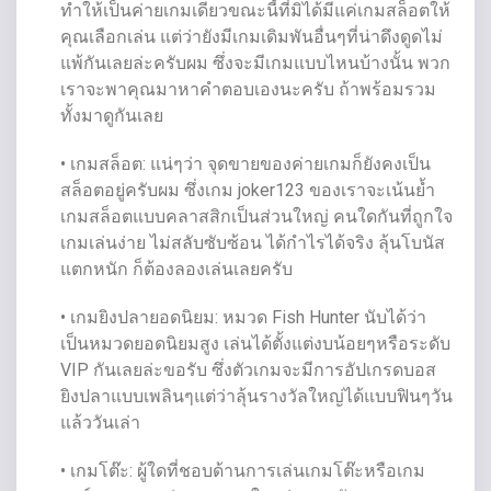
ทำให้เป็นค่ายเกมเดียวขณะนี้ที่มิได้มีแค่เกมสล็อตให้
คุณเลือกเล่น แต่ว่ายังมีเกมเดิมพันอื่นๆที่น่าดึงดูดไม่
แพ้กันเลยล่ะครับผม ซึ่งจะมีเกมแบบไหนบ้างนั้น พวก
เราจะพาคุณมาหาคำตอบเองนะครับ ถ้าพร้อมรวม
ทั้งมาดูกันเลย
• เกมสล็อต: แน่ๆว่า จุดขายของค่ายเกมก็ยังคงเป็น
สล็อตอยู่ครับผม ซึ่งเกม joker123 ของเราจะเน้นย้ำ
เกมสล็อตแบบคลาสสิกเป็นส่วนใหญ่ คนใดกันที่ถูกใจ
เกมเล่นง่าย ไม่สลับซับซ้อน ได้กำไรได้จริง ลุ้นโบนัส
แตกหนัก ก็ต้องลองเล่นเลยครับ
• เกมยิงปลายอดนิยม: หมวด Fish Hunter นับได้ว่า
เป็นหมวดยอดนิยมสูง เล่นได้ตั้งแต่งบน้อยๆหรือระดับ
VIP กันเลยล่ะขอรับ ซึ่งตัวเกมจะมีการอัปเกรดบอส
ยิงปลาแบบเพลินๆแต่ว่าลุ้นรางวัลใหญ่ได้แบบฟินๆวัน
แล้ววันเล่า
• เกมโต๊ะ: ผู้ใดที่ชอบด้านการเล่นเกมโต๊ะหรือเกม