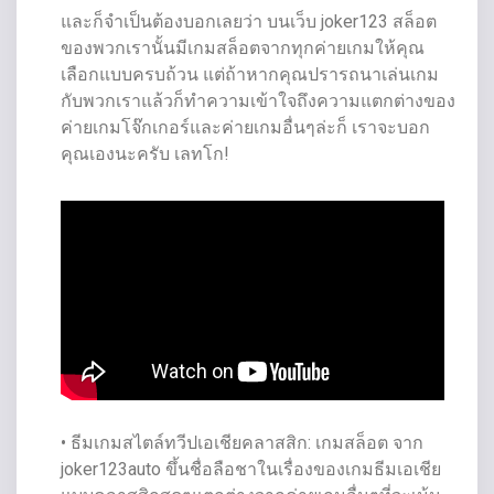
และก็จำเป็นต้องบอกเลยว่า บนเว็บ joker123 สล็อต
ของพวกเรานั้นมีเกมสล็อตจากทุกค่ายเกมให้คุณ
เลือกแบบครบถ้วน แต่ถ้าหากคุณปรารถนาเล่นเกม
กับพวกเราแล้วก็ทำความเข้าใจถึงความแตกต่างของ
ค่ายเกมโจ๊กเกอร์และค่ายเกมอื่นๆล่ะก็ เราจะบอก
คุณเองนะครับ เลทโก!
• ธีมเกมสไตล์ทวีปเอเชียคลาสสิก: เกมสล็อต จาก
joker123auto ขึ้นชื่อลือชาในเรื่องของเกมธีมเอเชีย