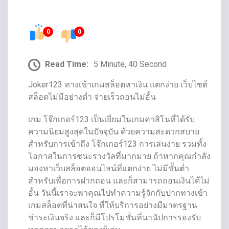
0
0
Read Time:
5 Minute, 40 Second
Joker123 ทางเข้าเกมสล็อตหาเงิน แตกง่าย เว็บไซต์
สล็อตไม่มีอย่างต่ำ จ่ายเร็วถอนไม่อั้น
เกม โจ๊กเกอร์123 เป็นเยี่ยมในเกมคาสิโนที่ได้รับ
ความนิยมสูงสุดในปัจจุบัน ด้วยความสะดวกสบาย
สำหรับการเข้าถึง โจ๊กเกอร์123 การเล่นง่าย รวมทั้ง
โอกาสในการชนะรางวัลที่มากมาย ถ้าหากคุณกำลัง
มองหาเว็บสล็อตออนไลน์ที่แตกง่าย ไม่มีขั้นต่ำ
สำหรับเพื่อการฝากถอน และก็สามารถถอนเงินได้ไม่
อั้น วันนี้เราจะพาคุณไปทำความรู้จักกับปากทางเข้า
เกมสล็อตที่น่าสนใจ ที่ให้บริการอย่างมีมาตรฐาน
ชำระเงินจริง และก็มีโปรโมชั่นที่นานัปการรองรับ