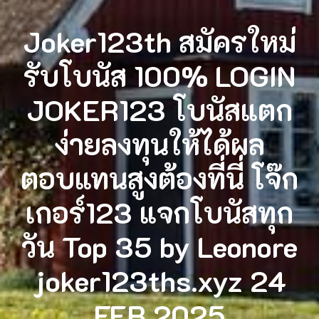
Joker123th สมัครใหม่
รับโบนัส 100% LOGIN
JOKER123 โบนัสแตก
ง่ายลงทุนให้ได้ผล
ตอบแทนสูงต้องที่นี่ โจ๊ก
เกอร์123 แจกโบนัสทุก
วัน Top 35 by Leonore
joker123ths.xyz 24
FEB 2025