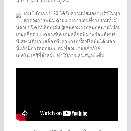
ทุกความอยากได้ของผู้เล่น
เกม โจ๊กเกอร์123 ได้รับความนิยมอย่างเร็วในทุก
แวดวงการพนัน ด้วยแบบการเล่นที่ง่ายรวมทั้งมี
หลายชนิดให้เลือกเล่น ผู้เล่นสามารถสนุกสนานไปกับ
เกมสล็อตแบบคลาสสิค เกมสล็อตที่มาพร้อมฟีพบร์
พิเศษ หรือเกมสล็อตซึ่งสามารถซื้อฟรีสปินได้ นอก
นั้นยังมีการออกแบบเกมที่สวยงามแล้วก็ใช้
เทคโนโลยีที่ล้ำสมัย ทำให้การเล่นสนุกยิ่งขึ้น