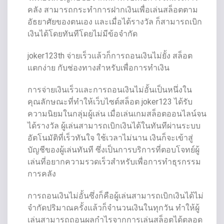
คลัง สามารถกระทำการฝากเงินเพื่อเล่นสล็อตตาม
อัธยาศัยของตนเอง และเมื่อได้รางวัล ก็สามารถเบิก
เงินได้โดยทันทีโดยไม่มีข้อจำกัด
joker123th จ่ายเร็วแล้วก็การถอนเงินไม่ยั้ง สล็อต
แตกง่าย กับช่องทางสำหรับเพื่อการทำเงิน
การจ่ายเงินเร็วและการถอนเงินไม่อั้นเป็นหนึ่งใน
คุณลักษณะที่ทำให้เว็บไซต์สล็อต joker123 ได้รับ
ความนิยมในกลุ่มผู้เล่น เมื่อเล่นเกมสล็อตออนไลน์จน
ได้รางวัล ผู้เล่นสามารถเบิกเงินได้ในทันทีผ่านระบบ
อัตโนมัติที่เร็วทันใจ ใช้เวลาไม่นาน เงินก็จะเข้าสู่
บัญชีของผู้เล่นทันที ซึ่งเป็นการบริการที่ตอบโจทย์ผู้
เล่นที่อยากความรวดเร็วสำหรับเพื่อการทำธุรกรรม
การคลัง
การถอนเงินไม่อั้นซึ่งก็คือผู้เล่นสามารถเบิกเงินได้ไม่
จำกัดปริมาณครั้งแล้วก็จำนวนเงินในทุกวัน ทำให้ผู้
เล่นสามารถถอนผลกำไรจากการเล่นสล็อตได้ตลอด