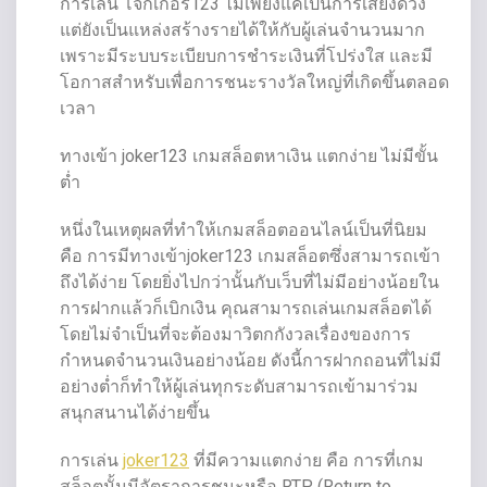
การเล่น โจ๊กเกอร์123 ไม่เพียงแค่เป็นการเสี่ยงดวง
แต่ยังเป็นแหล่งสร้างรายได้ให้กับผู้เล่นจำนวนมาก
เพราะมีระบบระเบียบการชำระเงินที่โปร่งใส และมี
โอกาสสำหรับเพื่อการชนะรางวัลใหญ่ที่เกิดขึ้นตลอด
เวลา
ทางเข้า joker123 เกมสล็อตหาเงิน แตกง่าย ไม่มีขั้น
ต่ำ
หนึ่งในเหตุผลที่ทำให้เกมสล็อตออนไลน์เป็นที่นิยม
คือ การมีทางเข้าjoker123 เกมสล็อตซึ่งสามารถเข้า
ถึงได้ง่าย โดยยิ่งไปกว่านั้นกับเว็บที่ไม่มีอย่างน้อยใน
การฝากแล้วก็เบิกเงิน คุณสามารถเล่นเกมสล็อตได้
โดยไม่จำเป็นที่จะต้องมาวิตกกังวลเรื่องของการ
กำหนดจำนวนเงินอย่างน้อย ดังนี้การฝากถอนที่ไม่มี
อย่างต่ำก็ทำให้ผู้เล่นทุกระดับสามารถเข้ามาร่วม
สนุกสนานได้ง่ายขึ้น
การเล่น
joker123
ที่มีความแตกง่าย คือ การที่เกม
สล็อตนั้นมีอัตราการชนะหรือ RTP (Return to