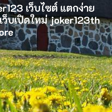
123 เว็บไซต์ แตกง่าย
 เว็บเปิดใหม่ joker123th
ore