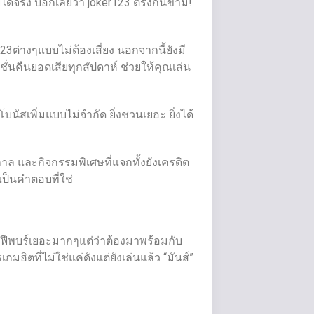
ยได้จริง บอกเลยว่า joker123 ตรงกันข้าม!
3ต่างๆแบบไม่ต้องเสี่ยง นอกจากนี้ยังมี
ั่นคืนยอดเสียทุกสัปดาห์ ช่วยให้คุณเล่น
โบนัสเพิ่มแบบไม่จำกัด ยิ่งชวนเยอะ ยิ่งได้
ศกาล และกิจกรรมพิเศษที่แจกทั้งยังเครดิต
เป็นคำตอบที่ใช่
ฟีพบร์เยอะมากๆแต่ว่าต้องมาพร้อมกับ
กมฮิตที่ไม่ใช่แค่ดังแต่ยังเล่นแล้ว “มันส์”