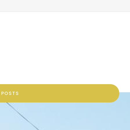
 POSTS