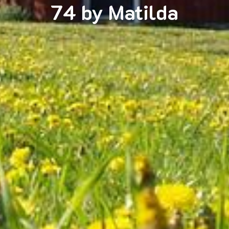
74 by Matilda