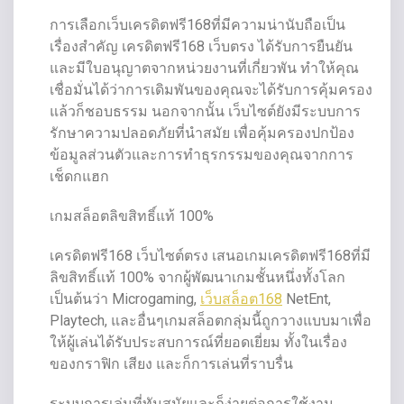
การเลือกเว็บเครดิตฟรี168ที่มีความน่านับถือเป็น
เรื่องสำคัญ เครดิตฟรี168 เว็บตรง ได้รับการยืนยัน
และมีใบอนุญาตจากหน่วยงานที่เกี่ยวพัน ทำให้คุณ
เชื่อมั่นได้ว่าการเดิมพันของคุณจะได้รับการคุ้มครอง
แล้วก็ชอบธรรม นอกจากนั้น เว็บไซต์ยังมีระบบการ
รักษาความปลอดภัยที่นำสมัย เพื่อคุ้มครองปกป้อง
ข้อมูลส่วนตัวและการทำธุรกรรมของคุณจากการ
เช็ดกแฮก
เกมสล็อตลิขสิทธิ์แท้ 100%
เครดิตฟรี168 เว็บไซต์ตรง เสนอเกมเครดิตฟรี168ที่มี
ลิขสิทธิ์แท้ 100% จากผู้พัฒนาเกมชั้นหนึ่งทั้งโลก
เป็นต้นว่า Microgaming,
เว็บสล็อต168
NetEnt,
Playtech, และอื่นๆเกมสล็อตกลุ่มนี้ถูกวางแบบมาเพื่อ
ให้ผู้เล่นได้รับประสบการณ์ที่ยอดเยี่ยม ทั้งในเรื่อง
ของกราฟิก เสียง และก็การเล่นที่ราบรื่น
ระบบการเล่นที่ทันสมัยและก็ง่ายต่อการใช้งาน