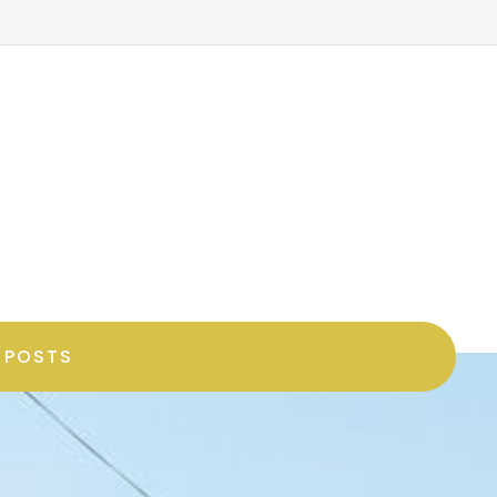
 POSTS