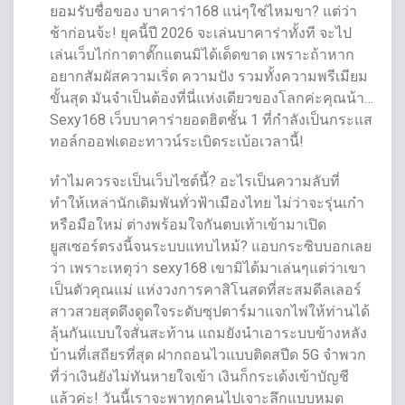
ยอมรับชื่อของ บาคาร่า168 แน่ๆใช่ไหมขา? แต่ว่า
ช้าก่อนจ้ะ! ยุคนี้ปี 2026 จะเล่นบาคาร่าทั้งที จะไป
เล่นเว็บไก่กาตาตั๊กแตนมิได้เด็ดขาด เพราะถ้าหาก
อยากสัมผัสความเริ่ด ความปัง รวมทั้งความพรีเมียม
ขั้นสุด มันจำเป็นต้องที่นี่แห่งเดียวของโลกค่ะคุณน้า…
Sexy168 เว็บบาคาร่ายอดฮิตชั้น 1 ที่กำลังเป็นกระแส
ทอล์กออฟเดอะทาวน์ระเบิดระเบ้อเวลานี้!
ทำไมควรจะเป็นเว็บไซต์นี้? อะไรเป็นความลับที่
ทำให้เหล่านักเดิมพันทั่วฟ้าเมืองไทย ไม่ว่าจะรุ่นเก๋า
หรือมือใหม่ ต่างพร้อมใจกันตบเท้าเข้ามาเปิด
ยูสเซอร์ตรงนี้จนระบบแทบไหม้? แอบกระซิบบอกเลย
ว่า เพราะเหตุว่า sexy168 เขามิได้มาเล่นๆแต่ว่าเขา
เป็นตัวคุณแม่ แห่งวงการคาสิโนสดที่สะสมดีลเลอร์
สาวสวยสุดดึงดูดใจระดับซุปตาร์มาแจกไพ่ให้ท่านได้
ลุ้นกันแบบใจสั่นสะท้าน แถมยังนำเอาระบบข้างหลัง
บ้านที่เสถียรที่สุด ฝากถอนไวแบบติดสปีด 5G จำพวก
ที่ว่าเงินยังไม่ทันหายใจเข้า เงินก็กระเด้งเข้าบัญชี
แล้วค่ะ! วันนี้เราจะพาทุกคนไปเจาะลึกแบบหมด