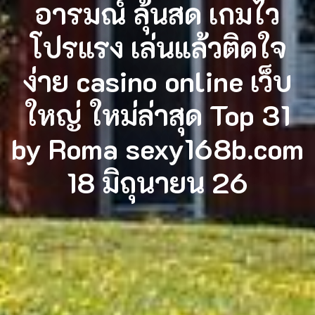
อารมณ์ ลุ้นสด เกมไว
โปรแรง เล่นแล้วติดใจ
ง่าย casino online เว็บ
ใหญ่ ใหม่ล่าสุด Top 31
by Roma sexy168b.com
18 มิถุนายน 26