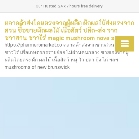
Our Trusted. 24 x 7 hours free delivery!
ตลาดค้าส่งโดยตรงจากผู้ผลิต ผักผลไม้ส่งตรงจาก
สวน ซื้อขายผักผลไม้ เนื้อสัตว์ ปลีก-ส่ง จาก
ชาวสวน ชาวไร่ magic mushroom nova scotia
https://pharmersmarket.co ตลาดค้าส่งจากชาวสวน ชาวนา
ชาวไร่ เพื่อเกษตรกรรายย่อย ไม่ผ่านคนกลาง ขายเองจากผู้
ผลิตโดยตรง ผัก ผลไม้ เนื้อสัตว์ หมู วัว ปลา กุ้ง ไก่ ฯลฯ
mushrooms of new brunswick