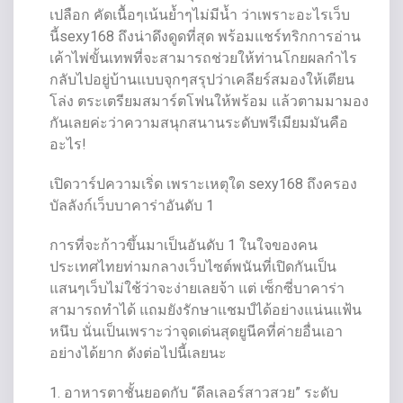
เปลือก คัดเนื้อๆเน้นย้ำๆไม่มีน้ำ ว่าเพราะอะไรเว็บ
นี้sexy168 ถึงน่าดึงดูดที่สุด พร้อมแชร์ทริกการอ่าน
เค้าไพ่ขั้นเทพที่จะสามารถช่วยให้ท่านโกยผลกำไร
กลับไปอยู่บ้านแบบจุกๆสรุปว่าเคลียร์สมองให้เตียน
โล่ง ตระเตรียมสมาร์ตโฟนให้พร้อม แล้วตามมามอง
กันเลยค่ะว่าความสนุกสนานระดับพรีเมียมมันคือ
อะไร!
เปิดวาร์ปความเริ่ด เพราะเหตุใด sexy168 ถึงครอง
บัลลังก์เว็บบาคาร่าอันดับ 1
การที่จะก้าวขึ้นมาเป็นอันดับ 1 ในใจของคน
ประเทศไทยท่ามกลางเว็บไซต์พนันที่เปิดกันเป็น
แสนๆเว็บไม่ใช้ว่าจะง่ายเลยจ้า แต่ เซ็กซี่บาคาร่า
สามารถทำได้ แถมยังรักษาแชมป์ได้อย่างแน่นแฟ้น
หนึบ นั่นเป็นเพราะว่าจุดเด่นสุดยูนีคที่ค่ายอื่นเอา
อย่างได้ยาก ดังต่อไปนี้เลยนะ
1. อาหารตาชั้นยอดกับ “ดีลเลอร์สาวสวย” ระดับ