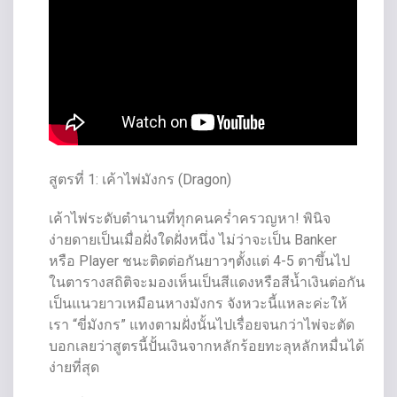
สูตรที่ 1: เค้าไพ่มังกร (Dragon)
เค้าไพ่ระดับตำนานที่ทุกคนคร่ำครวญหา! พินิจ
ง่ายดายเป็นเมื่อฝั่งใดฝั่งหนึ่ง ไม่ว่าจะเป็น Banker
หรือ Player ชนะติดต่อกันยาวๆตั้งแต่ 4-5 ตาขึ้นไป
ในตารางสถิติจะมองเห็นเป็นสีแดงหรือสีน้ำเงินต่อกัน
เป็นแนวยาวเหมือนหางมังกร จังหวะนี้แหละค่ะให้
เรา “ขี่มังกร” แทงตามฝั่งนั้นไปเรื่อยจนกว่าไพ่จะตัด
บอกเลยว่าสูตรนี้ปั้นเงินจากหลักร้อยทะลุหลักหมื่นได้
ง่ายที่สุด