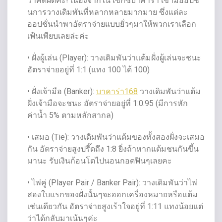
ว่าคิดผิดค่ะ! เนื่องจากใน เซ็กซี่บาคาร่า เขามีออปชั่
นการวางเดิมพันที่หลากหลายมากมาย ซึ่งแต่ละ
ออปชั่นนำพาอัตราจ่ายแบบยั่วๆมาให้พวกเราเลือก
เฟ้นเพียบเลยล่ะค่ะ
• ฝั่งผู้เล่น (Player): วางเดิมพันว่าแต้มฝั่งผู้เล่นจะชนะ
อัตราจ่ายอยู่ที่ 1:1 (แทง 100 ได้ 100)
• ฝั่งเจ้ามือ (Banker):
บาคาร่า168
วางเดิมพันว่าแต้ม
ฝั่งเจ้ามือจะชนะ อัตราจ่ายอยู่ที่ 1:0.95 (มีการหัก
ค่าน้ำ 5% ตามหลักสากล)
• เสมอ (Tie): วางเดิมพันว่าแต้มของทั้งสองฝั่งจะเสมอ
กัน อัตราจ่ายสูงปรี๊ดถึง 1:8 ยิ่งถ้าหากแต้มชนกันขึ้น
มานะ รับเงินก้อนโตไปนอนกอดฟินๆเลยคะ
• ไพ่คู่ (Player Pair / Banker Pair): วางเดิมพันว่าไพ่
สองใบแรกของฝั่งนั้นๆจะออกเครื่องหมายหรือแต้ม
เช่นเดียวกัน อัตราจ่ายสูงเร้าใจอยู่ที่ 1:11 แทงน้อยแต่
ว่าได้กลับมาเน้นๆค่ะ