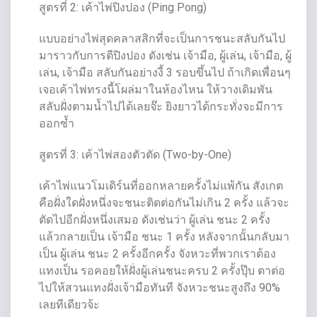
สูตรที่ 2: เค้าไพ่ปิงปอง (Ping Pong)
แบบอย่างไพ่สุดคลาสสิกที่จะเป็นการชนะสลับกันไป
มาราวกับการตีปิงปอง ดังเช่น เจ้ามือ, ผู้เล่น, เจ้ามือ, ผู้
เล่น, เจ้ามือ สลับกันอย่างงี้ 3 รอบขึ้นไป ถ้าเกิดเพื่อนๆ
เจอเค้าไพ่ทรงนี้โผล่มาในห้องไหน ให้วางเดิมพัน
สลับฝั่งตามน้ำไปได้เลยจ๊ะ ยิงยาวได้กระทั่งจะมีการ
ออกซ้ำ
สูตรที่ 3: เค้าไพ่สองตัวตัด (Two-by-One)
เค้าไพ่แนวโมเดิร์นที่ออกหลายครั้งไม่แพ้กัน สังเกต
คือฝั่งใดฝั่งหนึ่งจะชนะติดต่อกันไม่เกิน 2 ครั้ง แล้วจะ
ตัดไปอีกฝั่งหนึ่งเสมอ ดังเช่นว่า ผู้เล่น ชนะ 2 ครั้ง
แล้วกลายเป็น เจ้ามือ ชนะ 1 ครั้ง หลังจากนั้นกลับมา
เป็น ผู้เล่น ชนะ 2 ครั้งอีกครั้ง จังหวะที่พวกเราต้อง
แทงเป็น รอคอยให้ฝั่งผู้เล่นชนะครบ 2 ครั้งปุ๊บ ตาต่อ
ไปให้สวนแทงฝั่งเจ้ามือทันที จังหวะชนะสูงถึง 90%
เลยทีเดียวจ้ะ