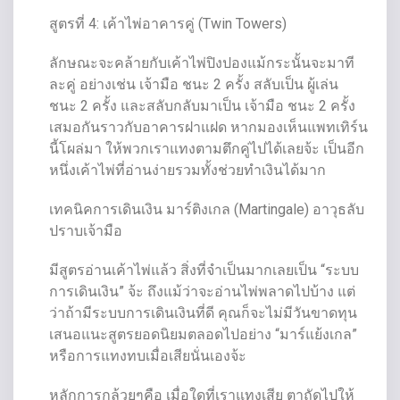
สูตรที่ 4: เค้าไพ่อาคารคู่ (Twin Towers)
ลักษณะจะคล้ายกับเค้าไพ่ปิงปองแม้กระนั้นจะมาที
ละคู่ อย่างเช่น เจ้ามือ ชนะ 2 ครั้ง สลับเป็น ผู้เล่น
ชนะ 2 ครั้ง และสลับกลับมาเป็น เจ้ามือ ชนะ 2 ครั้ง
เสมอกันราวกับอาคารฝาแฝด หากมองเห็นแพทเทิร์น
นี้โผล่มา ให้พวกเราแทงตามตึกคู่ไปได้เลยจ้ะ เป็นอีก
หนึ่งเค้าไพ่ที่อ่านง่ายรวมทั้งช่วยทำเงินได้มาก
เทคนิคการเดินเงิน มาร์ติงเกล (Martingale) อาวุธลับ
ปราบเจ้ามือ
มีสูตรอ่านเค้าไพ่แล้ว สิ่งที่จำเป็นมากเลยเป็น “ระบบ
การเดินเงิน” จ้ะ ถึงแม้ว่าจะอ่านไพ่พลาดไปบ้าง แต่
ว่าถ้ามีระบบการเดินเงินที่ดี คุณก็จะไม่มีวันขาดทุน
เสนอแนะสูตรยอดนิยมตลอดไปอย่าง “มาร์แย้งเกล”
หรือการแทงทบเมื่อเสียนั่นเองจ้ะ
หลักการกล้วยๆคือ เมื่อใดที่เราแทงเสีย ตาถัดไปให้