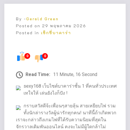
By -
Gerald Green
Posted on
29 พฤษภาคม 2026
Posted in
เซ็กซี่บาคาร่า
0
0
Read Time:
11 Minute, 16 Second
sexy168 เว็บไซต์บาคาร่าชั้น 1 ที่คนทั่วประเทศ
เทใจให้ เล่นยังไงก็ปัง !
กราบสวัสดีจ้ะเพื่อนๆสายลุ้น สายเหยียบไพ่ รวม
ทั้งนักล่ารางวัลผู้น่ารักทุกคน! นาทีนี้ถ้าเกิดพวก
เราจะกล่าวถึงเกมไพ่ที่ได้รับความนิยมที่สุดใน
จักรวาลเดิมพันออนไลน์ คงจะไม่มีผู้ใดกล้าไม่