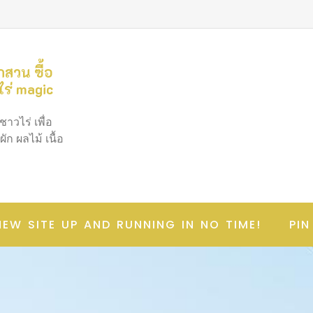
กสวน ซื้อ
ไร่ magic
วไร่ เพื่อ
ก ผลไม้ เนื้อ
EW SITE UP AND RUNNING IN NO TIME!
PIN