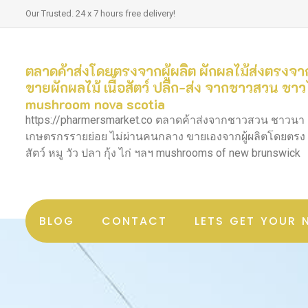
Our Trusted. 24 x 7 hours free delivery!
ตลาดค้าส่งโดยตรงจากผู้ผลิต ผักผลไม้ส่งตรงจา
ขายผักผลไม้ เนื้อสัตว์ ปลีก-ส่ง จากชาวสวน ชาว
mushroom nova scotia
https://pharmersmarket.co ตลาดค้าส่งจากชาวสวน ชาวนา ชา
เกษตรกรรายย่อย ไม่ผ่านคนกลาง ขายเองจากผู้ผลิตโดยตรง ผั
สัตว์ หมู วัว ปลา กุ้ง ไก่ ฯลฯ mushrooms of new brunswick
BLOG
CONTACT
LETS GET YOUR N