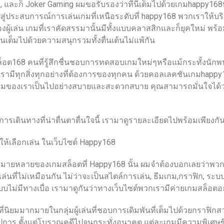
iss, และก็ Joker Gaming ผมขอรับรองว่าที่นี่เต็มไปด้วยเกมhappy16
สู่ประสบการณ์การเล่นเกมที่เหนือระดับที่ happy168 พวกเราให้
ู้เล่น เกมที่เราคัดสรรมานั้นมีทั้งแบบคลาสสิกและก็ยุคใหม่ พร้อม
นเต็มไปด้วยความสนุกรวมทั้งตื่นเต้นไม่แพ้กัน
ล็อต168 คนที่รู้สึกชื่นชอบการทดสอบเกมใหม่ๆหรือแม้กระทั้งนั
รามีทุกสิ่งทุกอย่างที่ต้องการของทุกคน ด้วยคอลเลคชันเกมhappy168
ึงเกมของเราเป็นไปอย่างสบายและสะดวกสบาย คุณสามารถมั่นใจได้
่มการเดินทางที่น่าตื่นตาตื่นใจนี้ เรามาดูรายละเอียดไปพร้อมเพียงก
้เลือกเล่น ในเว็บไซต์ Happy168
มายหลายของเกมสล็อตที่ Happy168 นั้น ผมจำต้องบอกเลยว่าพวก
รเล่นที่ไม่เหมือนกัน ไม่ว่าจะเป็นสไตล์การเล่น, ธีมเกม,กราฟิก, ระบ
ไม่มีทางเบื่อ เรามาดูกันว่าทางเว็บไซต์พวกเรามีค่ายเกมสล็อตอ
ป็นที่นิยมมากมายในกลุ่มผู้เล่นที่ชอบการเดิมพันที่เต็มไปด้วยกราฟิก
การ ตั้งแต่โบราณคดีไปจนกระทั่งอนาคต แต่ละเกมมีความพิเศษซึ่งส