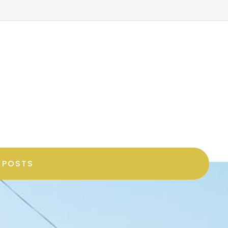
 POSTS