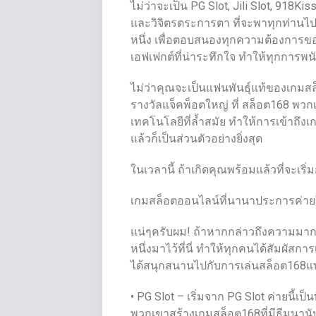
ไม่ว่าจะเป็น PG Slot, Jili Slot, 918K
และวิจิตรตระการตา ที่จะพาทุกท่านไป
หนึ่ง เพื่อตอบสนองทุกความต้องการของผ
เอฟเฟกต์ที่น่าระทึกใจ ทำให้ทุกการพนั
ไม่ว่าคุณจะเป็นแฟนพันธุ์แท้ของเกมส
รางวัลแจ็คพ็อตใหญ่ ที่ สล็อต168 พวกเ
เทคโนโลยีที่ล้ำสมัย ทำให้การเข้าถ
แล้วก็เป็นส่วนตัวอย่างยิ่งสุด
ในเวลานี้ ถ้าเกิดคุณพร้อมแล้วที่จะเริ
เกมสล็อตออนไลน์ที่นานาประการค่ายให
แน่ๆครับผม! ถ้าหากกล่าวถึงความมาก
หนึ่งมาไว้ที่นี่ ทำให้ทุกคนได้สัมผัสกา
ได้สนุกสนานไปกับการเล่นสล็อต168แบบ
• PG Slot – เริ่มจาก PG Slot ค่ายนี้เ
พวกเขาสร้างเกมสล็อต168ที่มีธีมนานัป