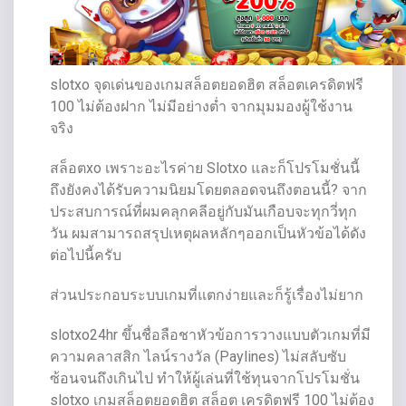
slotxo จุดเด่นของเกมสล็อตยอดฮิต สล็อตเครดิตฟรี
100 ไม่ต้องฝาก ไม่มีอย่างต่ำ จากมุมมองผู้ใช้งาน
จริง
สล็อตxo เพราะอะไรค่าย Slotxo และก็โปรโมชั่นนี้
ถึงยังคงได้รับความนิยมโดยตลอดจนถึงตอนนี้? จาก
ประสบการณ์ที่ผมคลุกคลีอยู่กับมันเกือบจะทุกวี่ทุก
วัน ผมสามารถสรุปเหตุผลหลักๆออกเป็นหัวข้อได้ดัง
ต่อไปนี้ครับ
ส่วนประกอบระบบเกมที่แตกง่ายและก็รู้เรื่องไม่ยาก
slotxo24hr ขึ้นชื่อลือชาหัวข้อการวางแบบตัวเกมที่มี
ความคลาสสิก ไลน์รางวัล (Paylines) ไม่สลับซับ
ซ้อนจนถึงเกินไป ทำให้ผู้เล่นที่ใช้ทุนจากโปรโมชั่น
slotxo เกมสล็อตยอดฮิต สล็อต เครดิตฟรี 100 ไม่ต้อง