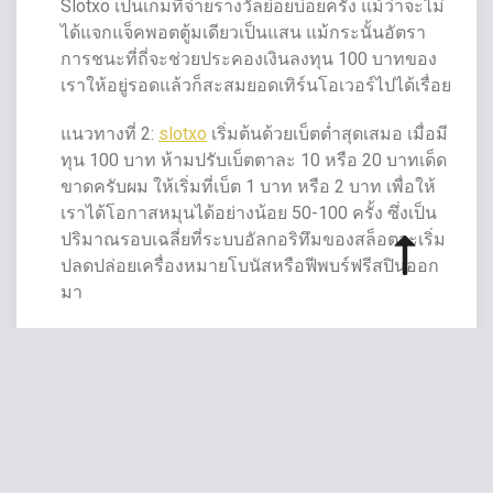
Slotxo เป็นเกมที่จ่ายรางวัลย่อยบ่อยครั้ง แม้ว่าจะไม่
ได้แจกแจ็คพอตตู้มเดียวเป็นแสน แม้กระนั้นอัตรา
การชนะที่ถี่จะช่วยประคองเงินลงทุน 100 บาทของ
เราให้อยู่รอดแล้วก็สะสมยอดเทิร์นโอเวอร์ไปได้เรื่อย
แนวทางที่ 2:
slotxo
เริ่มต้นด้วยเบ็ตต่ำสุดเสมอ เมื่อมี
ทุน 100 บาท ห้ามปรับเบ็ตตาละ 10 หรือ 20 บาทเด็ด
ขาดครับผม ให้เริ่มที่เบ็ต 1 บาท หรือ 2 บาท เพื่อให้
เราได้โอกาสหมุนได้อย่างน้อย 50-100 ครั้ง ซึ่งเป็น
ปริมาณรอบเฉลี่ยที่ระบบอัลกอริทึมของสล็อตจะเริ่ม
ปลดปล่อยเครื่องหมายโบนัสหรือฟีพบร์ฟรีสปินออก
มา
เคล็ดวิธีที่ 3: รู้จักจังหวะหยุดรวมทั้งสลับเกม แม้หมุน
ไปแล้วราวๆ 20-30 ตาแล้วมีความคิดว่าเกมเงียบ
สนิท ไม่มีไลน์รางวัลเข้าเลย ให้กดย้ายเกมทันทีขอรับ
หรือถ้าเกิดวันนั้นดวงไม่มาจริงๆปั่นอย่างไรก็ไม่ขึ้น
สิ่งที่ผมทำเป็นการปิดเกมสล็อต