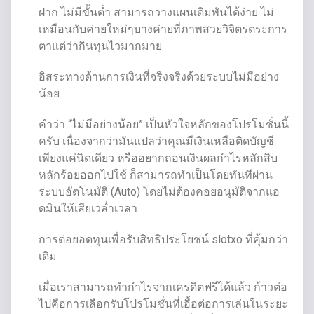
ฝาก ไม่มีขั้นต่ำ สามารถวางแผนเดิมพันได้ง่าย ไม่
เหมือนกับค่ายใหม่ๆบางค่ายที่ภาพสวยวิจิตรตระการ
ตาแต่ว่ากินทุนไวมากมาย
อิสระทางด้านการเงินที่จริงจริงด้วยระบบไม่มีอย่าง
น้อย
คำว่า “ไม่มีอย่างน้อย” เป็นหัวใจหลักของโปรโมชั่นนี้
ครับ เนื่องจากว่ามันแปลว่าคุณมีเงินเหลือติดบัญชี
เพียงแค่นิดเดียว หรืออยากถอนเงินผลกำไรหลักสิบ
หลักร้อยออกไปใช้ ก็สามารถทำเป็นโดยทันทีผ่าน
ระบบอัตโนมัติ (Auto) โดยไม่ต้องคอยอนุมัติจากแอ
ดมินให้เสียเวล่ำเวลา
การต่อยอดทุนเพื่อรับสิทธิประโยชน์ slotxo ที่คุ้มกว่า
เดิม
เมื่อเราสามารถทำกำไรจากเครดิตฟรีได้แล้ว ก้าวต่อ
ไปคือการเลือกรับโปรโมชั่นที่เอื้อต่อการเล่นในระยะ