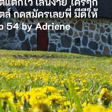
แตกไว เล่นง่าย ใครๆก็
์ กดสมัครเลยพี่ มีดีให้
Top 54 by Adriene