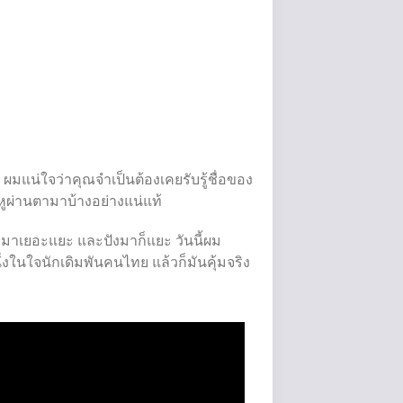
มแน่ใจว่าคุณจำเป็นต้องเคยรับรู้ชื่อของ
นหูผ่านตามาบ้างอย่างแน่แท้
บมาเยอะแยะ และปังมาก็แยะ วันนี้ผม
ึ่งในใจนักเดิมพันคนไทย แล้วก็มันคุ้มจริง