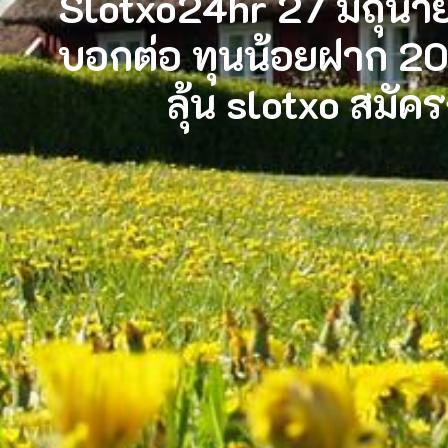
Slotxo24hr 27 มิถุนา
บอกต่อ ทุนน้อยฝาก 20 ร
ลุ้น slotxo สมัค