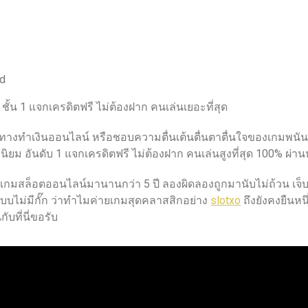
nd
ั้น 1 แจกเครดิตฟรี ไม่ต้องฝาก คนเล่นเยอะที่สุด
างทำเงินออนไลน์ หรือชอบความตื่นเต้นตื่นตาตื่นใจของเกมพนัน ผ
มนิยม อันดับ 1 แจกเครดิตฟรี ไม่ต้องฝาก คนเล่นสูงที่สุด 100% ผ่า
ารเกมสล็อตออนไลน์มานานกว่า 5 ปี ลองผิดลองถูกมานับไม่ถ้วน เจ็
ม่มีกั๊ก ว่าทำไมค่ายเกมสุดคลาสสิกอย่าง
slotxo
ถึงยังคงยืนหน
บที่นี่ขอรับ