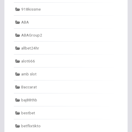
918kissme
ABA
ABAGroup2
allbet24hr
alot666
amb slot
Baccarat
baj88thb
bestbet
betflixtikto