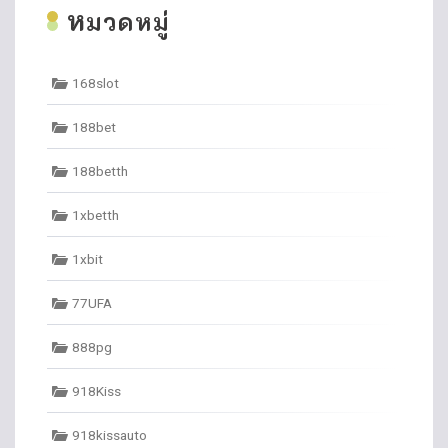
ห
มวดหมู่
168slot
188bet
188betth
1xbetth
1xbit
77UFA
888pg
918Kiss
918kissauto