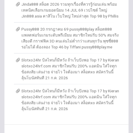
Jinda888 สล็อต 2026 รวมทุกเรื่องที่ควรรู้ก่อนเล่น พร้อม
เทคนิคเลือกเกมยอดนิยม 14 JUL 69 เวปไซต์ ใหญ่
Jin888.asia คาสิโน เว็บใหญ่ ใหม่ล่าสุด Top 98 by Phillis
Pussy888 20 กรกฎาคม 69 pussy888play สล็อต888
แพลตฟอร์มเกมระดับพรีเมียม สมาชิกใหม่รับ 50% สมจริง
เสียงดี กราฟฟิค 3D คนเล่นไม่ต่ำกว่าแสนทุกวัน พุซซี่888
รอไม่ได้ ต้องลอง Top 46 by Tiffani pussy888play.me
Slotxo24hr บิลไหนก็มีหวัง ถ้าเว็บปังพอ Top 17 by Kieran
slotxo24hrf.com สมาชิกใหม่รับ 200% แอดมิน ใส่ใจทุก
ข้อสงสัย เล่นง่าย จ่ายไว ใจต้องมา สล็อตxo สมัครวันนี้
ลุ้นโบนัสทันที 21 ก.ค. 2026
Slotxo24hr บิลไหนก็มีหวัง ถ้าเว็บปังพอ Top 17 by Kieran
slotxo24hrf.com สมาชิกใหม่รับ 200% แอดมิน ใส่ใจทุก
ข้อสงสัย เล่นง่าย จ่ายไว ใจต้องมา สล็อตxo สมัครวันนี้
ลุ้นโบนัสทันที 21 ก.ค. 2026