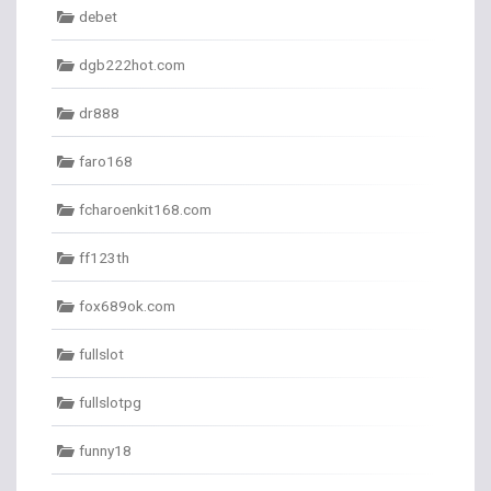
debet
dgb222hot.com
dr888
faro168
fcharoenkit168.com
ff123th
fox689ok.com
fullslot
fullslotpg
funny18