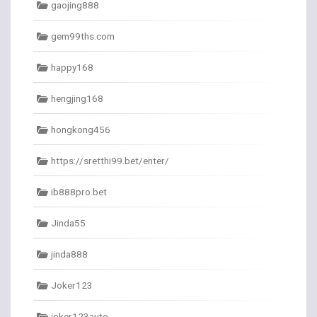
gaojing888
gem99ths.com
happy168
hengjing168
hongkong456
https://sretthi99.bet/enter/
ib888pro.bet
Jinda55
jinda888
Joker123
joker123auto