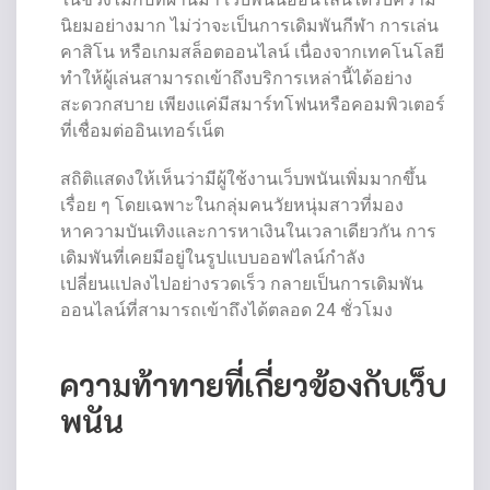
นิยมอย่างมาก ไม่ว่าจะเป็นการเดิมพันกีฬา การเล่น
คาสิโน หรือเกมสล็อตออนไลน์ เนื่องจากเทคโนโลยี
ทำให้ผู้เล่นสามารถเข้าถึงบริการเหล่านี้ได้อย่าง
สะดวกสบาย เพียงแค่มีสมาร์ทโฟนหรือคอมพิวเตอร์
ที่เชื่อมต่ออินเทอร์เน็ต
สถิติแสดงให้เห็นว่ามีผู้ใช้งานเว็บพนันเพิ่มมากขึ้น
เรื่อย ๆ โดยเฉพาะในกลุ่มคนวัยหนุ่มสาวที่มอง
หาความบันเทิงและการหาเงินในเวลาเดียวกัน การ
เดิมพันที่เคยมีอยู่ในรูปแบบออฟไลน์กำลัง
เปลี่ยนแปลงไปอย่างรวดเร็ว กลายเป็นการเดิมพัน
ออนไลน์ที่สามารถเข้าถึงได้ตลอด 24 ชั่วโมง
ความท้าทายที่เกี่ยวข้องกับเว็บ
พนัน