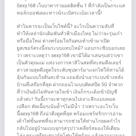
Sexy168 เว็บบาคาร่ายอดฮิตชั้น 1 ที่กำลังเป็นกระแส
ทอล์กออฟเดอะทาวน์ระเบิดระเบ้อเวลานี้!
ทำไมควรจะเป็นเว็บไซต์นี้? อะไรเป็นความลับที่
ทำให้เหล่านักเดิมพันทั่วฟ้าเมืองไทย ไม่ว่าจะรุ่นเก๋า
หรือมือใหม่ ต่างพร้อมใจกันตบเท้าเข้ามาเปิด
ยูสเซอร์ตรงนี้จนระบบแทบไหม้? แอบกระซิบบอกเลย
ว่า เพราะเหตุว่า sexy168 เขามิได้มาเล่นๆแต่ว่าเขา
เป็นตัวคุณแม่ แห่งวงการคาสิโนสดที่สะสมดีลเลอร์
สาวสวยสุดดึงดูดใจระดับซุปตาร์มาแจกไพ่ให้ท่านได้
ลุ้นกันแบบใจสั่นสะท้าน แถมยังนำเอาระบบข้างหลัง
บ้านที่เสถียรที่สุด ฝากถอนไวแบบติดสปีด 5G จำพวก
ที่ว่าเงินยังไม่ทันหายใจเข้า เงินก็กระเด้งเข้าบัญชี
แล้วค่ะ! วันนี้เราจะพาทุกคนไปเจาะลึกแบบหมด
เปลือก คัดเนื้อๆเน้นย้ำๆไม่มีน้ำ ว่าเพราะอะไรเว็บ
นี้sexy168 ถึงน่าดึงดูดที่สุด พร้อมแชร์ทริกการอ่าน
เค้าไพ่ขั้นเทพที่จะสามารถช่วยให้ท่านโกยผลกำไร
กลับไปอยู่บ้านแบบจุกๆสรุปว่าเคลียร์สมองให้เตียน
โล่ง ตระเตรียมสมาร์ตโฟนให้พร้อม แล้วตามมามอง