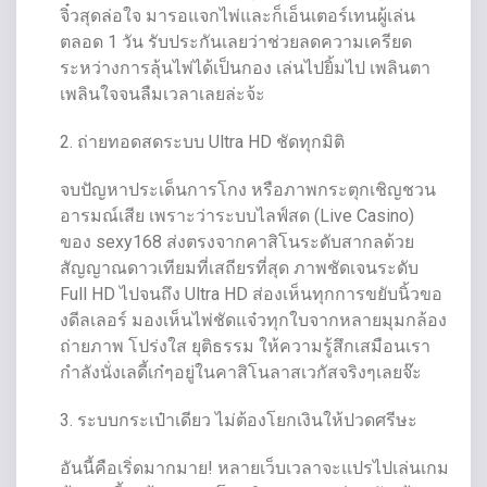
จิ๋วสุดล่อใจ มารอแจกไพ่และก็เอ็นเตอร์เทนผู้เล่น
ตลอด 1 วัน รับประกันเลยว่าช่วยลดความเครียด
ระหว่างการลุ้นไพ่ได้เป็นกอง เล่นไปยิ้มไป เพลินตา
เพลินใจจนลืมเวลาเลยล่ะจ้ะ
2. ถ่ายทอดสดระบบ Ultra HD ชัดทุกมิติ
จบปัญหาประเด็นการโกง หรือภาพกระตุกเชิญชวน
อารมณ์เสีย เพราะว่าระบบไลฟ์สด (Live Casino)
ของ sexy168 ส่งตรงจากคาสิโนระดับสากลด้วย
สัญญาณดาวเทียมที่เสถียรที่สุด ภาพชัดเจนระดับ
Full HD ไปจนถึง Ultra HD ส่องเห็นทุกการขยับนิ้วขอ
งดีลเลอร์ มองเห็นไพ่ชัดแจ๋วทุกใบจากหลายมุมกล้อง
ถ่ายภาพ โปร่งใส ยุติธรรม ให้ความรู้สึกเสมือนเรา
กำลังนั่งเลดี้เก๋ๆอยู่ในคาสิโนลาสเวกัสจริงๆเลยจ๊ะ
3. ระบบกระเป๋าเดียว ไม่ต้องโยกเงินให้ปวดศรีษะ
อันนี้คือเริ่ดมากมาย! หลายเว็บเวลาจะแปรไปเล่นเกม