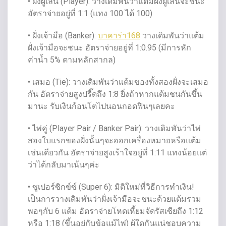
• ฝั่งผู้เล่น (Player): วางเดิมพันว่าแต้มฝั่งผู้เล่นจะชนะ
อัตราจ่ายอยู่ที่ 1:1 (แทง 100 ได้ 100)
• ฝั่งเจ้ามือ (Banker):
บาคาร่า168
วางเดิมพันว่าแต้ม
ฝั่งเจ้ามือจะชนะ อัตราจ่ายอยู่ที่ 1:0.95 (มีการหัก
ค่าน้ำ 5% ตามหลักสากล)
• เสมอ (Tie): วางเดิมพันว่าแต้มของทั้งสองฝั่งจะเสมอ
กัน อัตราจ่ายสูงปรี๊ดถึง 1:8 ยิ่งถ้าหากแต้มชนกันขึ้น
มานะ รับเงินก้อนโตไปนอนกอดฟินๆเลยคะ
• ไพ่คู่ (Player Pair / Banker Pair): วางเดิมพันว่าไพ่
สองใบแรกของฝั่งนั้นๆจะออกเครื่องหมายหรือแต้ม
เช่นเดียวกัน อัตราจ่ายสูงเร้าใจอยู่ที่ 1:11 แทงน้อยแต่
ว่าได้กลับมาเน้นๆค่ะ
• ซูเปอร์ซิกข์ซ์ (Super 6): มิติใหม่ที่วิธีการทำเงิน!
เป็นการวางเดิมพันว่าฝั่งเจ้ามือจะชนะด้วยแต้มรวม
พอๆกับ 6 แต้ม อัตราจ่ายโหดเหี้ยมจัดรัสเซียถึง 1:12
หรือ 1:18 (ขึ้นอยู่กับข้อแม้ไพ่) ผู้ใดกันแน่ชอบความ