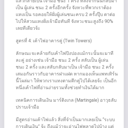
แล้วกลายเป็น เจ้ามือ ชนะ 1 ครั้ง หลังจากนั้นกลับมา
เป็น ผู้เล่น ชนะ 2 ครั้งอีกครั้ง จังหวะที่พวกเราต้อง
แทงเป็น รอคอยให้ฝั่งผู้เล่นชนะครบ 2 ครั้งปุ๊บ ตาต่อ
ไปให้สวนแทงฝั่งเจ้ามือทันที จังหวะชนะสูงถึง 90%
เลยทีเดียวจ้ะ
สูตรที่ 4: เค้าไพ่อาคารคู่ (Twin Towers)
ลักษณะจะคล้ายกับเค้าไพ่ปิงปองแม้กระนั้นจะมาที
ละคู่ อย่างเช่น เจ้ามือ ชนะ 2 ครั้ง สลับเป็น ผู้เล่น
ชนะ 2 ครั้ง และสลับกลับมาเป็น เจ้ามือ ชนะ 2 ครั้ง
เสมอกันราวกับอาคารฝาแฝด หากมองเห็นแพทเทิร์น
นี้โผล่มา ให้พวกเราแทงตามตึกคู่ไปได้เลยจ้ะ เป็นอีก
หนึ่งเค้าไพ่ที่อ่านง่ายรวมทั้งช่วยทำเงินได้มาก
เทคนิคการเดินเงิน มาร์ติงเกล (Martingale) อาวุธลับ
ปราบเจ้ามือ
มีสูตรอ่านเค้าไพ่แล้ว สิ่งที่จำเป็นมากเลยเป็น “ระบบ
การเดินเงิน” จ้ะ ถึงแม้ว่าจะอ่านไพ่พลาดไปบ้าง แต่