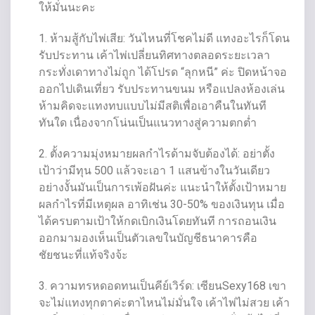
ให้มั่นนะคะ
1. ห้ามสู้กับไพ่เสีย: วันไหนที่โชคไม่ดี แทงอะไรก็โดน
รับประทาน เค้าไพ่เปลี่ยนทิศทางตลอดระยะเวลา
กระทั่งเดาทางไม่ถูก ได้โปรด “ลุกหนี” ค่ะ ปิดหน้าจอ
ออกไปเดินเที่ยว รับประทานขนม หรือแปลงห้องเล่น
ห้ามคิดจะแทงทบแบบไม่มีสติเพื่อเอาคืนในทันที
ทันใด เนื่องจากโน่นเป็นแนวทางสู่ความตกต่ำ
2. ตั้งความมุ่งหมายผลกำไรด้ามจับต้องได้: อย่าตั้ง
เป้าว่ามีทุน 500 แล้วจะเอา 1 แสนข้างในวันเดียว
อย่างงั้นมันเป็นการเพ้อฝันค่ะ แนะนำให้ตั้งเป้าหมาย
ผลกำไรที่มีเหตุผล อาทิเช่น 30-50% ของเงินทุน เมื่อ
ได้ครบตามเป้าให้กดเบิกเงินโดยทันที การถอนเงิน
ออกมามองเห็นเป็นตัวเลขในบัญชีธนาคารคือ
ชัยชนะที่แท้จริงจ้ะ
3. ความทรหดอดทนเป็นคีย์เวิร์ด: เซียนSexy168 เขา
จะไม่แทงทุกตาค่ะตาไหนไม่มั่นใจ เค้าไพ่ไม่สวย เค้า