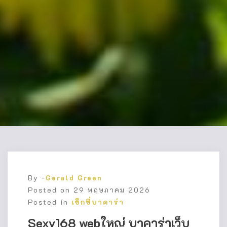
By -
Gerald Green
Posted on
29 พฤษภาคม 2026
Posted in
เซ็กซี่บาคาร่า
Sexy168 webใหญ่ บาคาร่าเว็บ