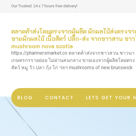
Our Trusted. 24 x 7 hours free delivery!
ตลาดค้าส่งโดยตรงจากผู้ผลิต ผักผลไม้ส่งตรงจา
ขายผักผลไม้ เนื้อสัตว์ ปลีก-ส่ง จากชาวสวน ชาว
mushroom nova scotia
https://pharmersmarket.co ตลาดค้าส่งจากชาวสวน ชาวนา ชา
เกษตรกรรายย่อย ไม่ผ่านคนกลาง ขายเองจากผู้ผลิตโดยตรง ผั
สัตว์ หมู วัว ปลา กุ้ง ไก่ ฯลฯ mushrooms of new brunswick
BLOG
CONTACT
LETS GET YOUR N