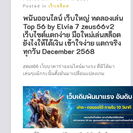
Posted in
เว็บสล็อต
พนันออนไลน์ เว็บใหญ่ ทดลองเล่น
Top 56 by Elvia 7 zeus66v2
เว็บไซต์แตกง่าย มือใหม่เล่นสล็อต
ยังไงให้ได้เงิน เข้าใจง่าย แตกจริง
ทุกวัน December 2568
zeus66 เว็บบาคาร่าออนไลน์มาแรง ที่มิได้มา
เล่นๆแม้กระนั้นตั้งมั่นมาเปลี่ยนแปลงเกม