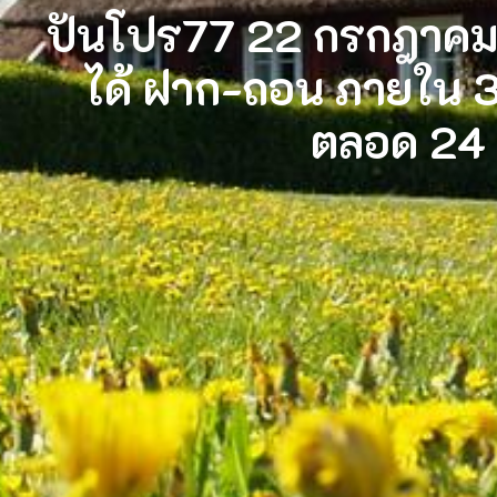
ปันโปร77 22 กรกฎาคม 2
ได้ ฝาก-ถอน ภายใน 3
ตลอด 24 ช