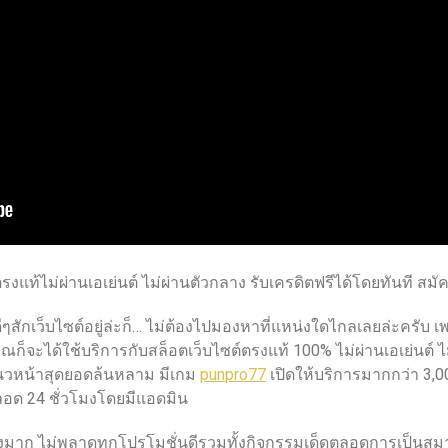
ตรงแท้ไม่ผ่านเอเย่นต์ ไม่ผ่านตัวกลาง รับเครดิตฟรีได้โดยทันที สมั
ักเว็บไซต์อยู่ล่ะก็… ไม่ต้องไปมองหาที่แหน่งใดไกลเลยล่ะครับ เพ
็จะได้ใช้บริการกับสล็อตเว็บไซต์ตรงแท้ 100% ไม่ผ่านเอเย่นต์ ไม่
นแนวหน้าสุดยอดล้นหลาม มีเกม
punpro77
เปิดให้บริการมากกว่า 3,
อด 24 ชั่วโมงโดยมีแอดมิน
างมาก ไม่พลาดทุกโปรโมชั่นดีรวมทั้งกิจกรรมเด็ดตลอดการเป็นสม