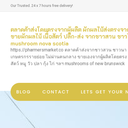
Our Trusted. 24 x 7 hours free delivery!
ตลาดค้าส่งโดยตรงจากผู้ผลิต ผักผลไม้ส่งตรงจา
ขายผักผลไม้ เนื้อสัตว์ ปลีก-ส่ง จากชาวสวน ชาว
mushroom nova scotia
https://pharmersmarket.co ตลาดค้าส่งจากชาวสวน ชาวนา ชา
เกษตรกรรายย่อย ไม่ผ่านคนกลาง ขายเองจากผู้ผลิตโดยตรง ผั
สัตว์ หมู วัว ปลา กุ้ง ไก่ ฯลฯ mushrooms of new brunswick
BLOG
CONTACT
LETS GET YOUR N