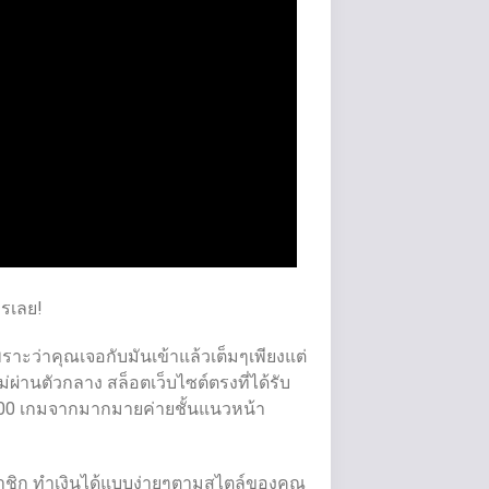
ครเลย!
ราะว่าคุณเจอกับมันเข้าแล้วเต็มๆเพียงแต่
ผ่านตัวกลาง สล็อตเว็บไซต์ตรงที่ได้รับ
000 เกมจากมากมายค่ายชั้นแนวหน้า
าชิก ทำเงินได้แบบง่ายๆตามสไตล์ของคุณ