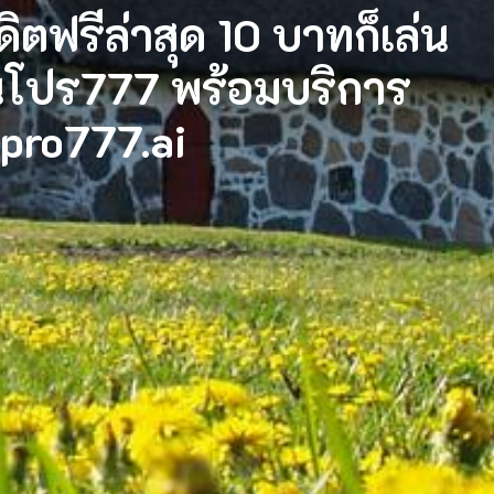
ฟรีล่าสุด 10 บาทก็เล่น
ันโปร777 พร้อมบริการ
npro777.ai