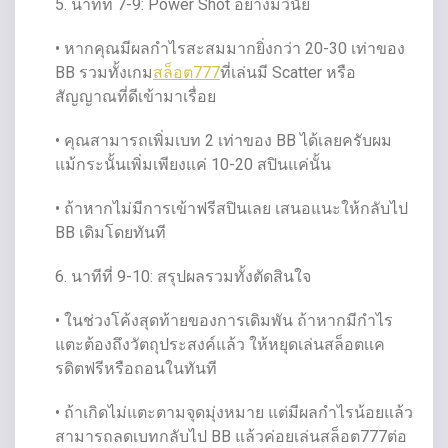
5. นาทีที่ 7-9: Power Shot อย่างมีวินัย
• หากคุณมีผลกำไรสะสมมากยิ่งกว่า 20-30 เท่าของ
BB รวมทั้งเกม
สล็อต777
ที่เล่นมี Scatter หรือ
สัญญาณที่ดีเข้ามาเรื่อย
• คุณสามารถเพิ่มเบท 2 เท่าของ BB ได้เลยครับผม
แม้กระนั้นเพิ่มเพียงแค่ 10-20 สปินแค่นั้น
• ถ้าหากไม่มีการเข้าฟรีสปินเลย เสนอแนะให้กลับไป
BB เดิมโดยทันที
6. นาทีที่ 9-10: สรุปผลรวมทั้งตัดสินใจ
• ในช่วงโค้งสุดท้ายของการเดิมพัน ถ้าหากมีกำไร
แตะต้องถึงวัตถุประสงค์แล้ว ให้หยุดเล่นสล็อตเเค
รดิตฟรีหรือถอนในทันที
• ถ้าเกิดไม่แตะตามจุดมุ่งหมาย แต่มีผลกำไรน้อยแล้ว
สามารถลดเบทกลับไป BB แล้วค่อยเล่นสล็อต777ต่อ