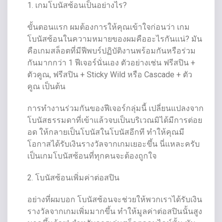
1. เกมโบนัสซ้อนเป็นอย่างไร?
ขั้นตอนแรก ผมต้องการให้คุณเข้าใจก่อนว่า เกม
โบนัสซ้อนในความหมายของผมคืออะไรกันแน่? มัน
คือเกมสล็อตที่มีฟีพบร์ปฏิบัติงานพร้อมกันหรือร่วม
กันมากกว่า 1 ฟีเจอร์นั่นเอง ตัวอย่างเช่น ฟรีสปิน +
ตัวคูณ, ฟรีสปิน + Sticky Wild หรือ Cascade + ตัว
คูณ เป็นต้น
การทำงานร่วมกันของฟีเจอร์กลุ่มนี้ เปลี่ยนแปลงจาก
โบนัสธรรมดาที่เข้าแล้วจบเป็นบริเวณมิได้มีการต่อย
อด ให้กลายเป็นโบนัสในโบนัสอีกที ทำให้คุณมี
โอกาสได้รับเงินรางวัลจากเกมเยอะขึ้น นี่แหละครับ
เป็นเกมโบนัสซ้อนที่ทุกคนจะต้องถูกใจ
2. โบนัสซ้อนเพิ่มค่าต่อสปิน
อย่างที่ผมบอก โบนัสซ้อนจะช่วยให้พวกเราได้รับเงิน
รางวัลจากเกมเพิ่มมากขึ้น ทำให้มูลค่าต่อสปินนั้นสูง