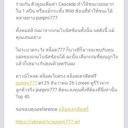
ร่วมกัน ตัวคูณเพิ่มค่า Cascade ทำให้ชนะบ่อยมาก
ใน 1 สปิน หรือแม้กระทั้ง Wild ซ้อนที่ทำให้ชนะได้
หลายทาง punpro777
ทั้งหมดล้วนมาจากเกมโบนัสซ้อนทั้งนั้น แต่ดังนี้ แม้
คุณเล่นอย่าง
ไม่ระแวดระวัง สล็อต777 ก็บางทีก็อาจจะพบกับทุน
แฝงของเกมโบนัสซ้อนได้ ฉะนั้น เลือกเกมที่คุณถูกใจ
แล้วก็เหมาะกับคุณด้วยครับผม
ดาวน์โหลด สล็อตเว็บตรง สล็อตเครดิตฟรี
punpro777
.art 25 ธันวาคม 26 Loreen ดูรีวิวจาก
ลูกค้าจริง punpro777 คิดจะลงทุนทั้งทีต้องที่นี่เท่านั้น
Top 40
ขอขอบคุณreference
สล็อตเครดิตฟรี
https://rebrand.ly/punpro777-art