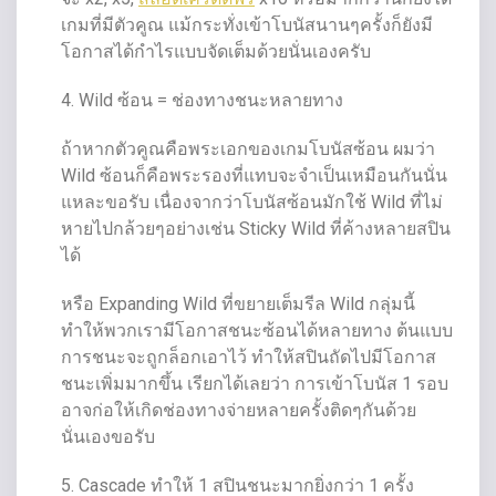
เกมที่มีตัวคูณ แม้กระทั่งเข้าโบนัสนานๆครั้งก็ยังมี
โอกาสได้กำไรแบบจัดเต็มด้วยนั่นเองครับ
4. Wild ซ้อน = ช่องทางชนะหลายทาง
ถ้าหากตัวคูณคือพระเอกของเกมโบนัสซ้อน ผมว่า
Wild ซ้อนก็คือพระรองที่แทบจะจำเป็นเหมือนกันนั่น
แหละขอรับ เนื่องจากว่าโบนัสซ้อนมักใช้ Wild ที่ไม่
หายไปกล้วยๆอย่างเช่น Sticky Wild ที่ค้างหลายสปิน
ได้
หรือ Expanding Wild ที่ขยายเต็มรีล Wild กลุ่มนี้
ทำให้พวกเรามีโอกาสชนะซ้อนได้หลายทาง ต้นแบบ
การชนะจะถูกล็อกเอาไว้ ทำให้สปินถัดไปมีโอกาส
ชนะเพิ่มมากขึ้น เรียกได้เลยว่า การเข้าโบนัส 1 รอบ
อาจก่อให้เกิดช่องทางจ่ายหลายครั้งติดๆกันด้วย
นั่นเองขอรับ
5. Cascade ทำให้ 1 สปินชนะมากยิ่งกว่า 1 ครั้ง