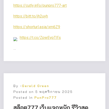
https://cutly.info/punpro777-art
https://bitt.to/jh2uyh
https://shorturl.asia/xm6Z9
https://t.co/ZpwEypTIfs
…
By -
Gerald Green
Posted on
5 พฤศจิกายน 2025
Posted in
PunPro777
สล็อต777 เว็บแจกหนัก รีวิวสด