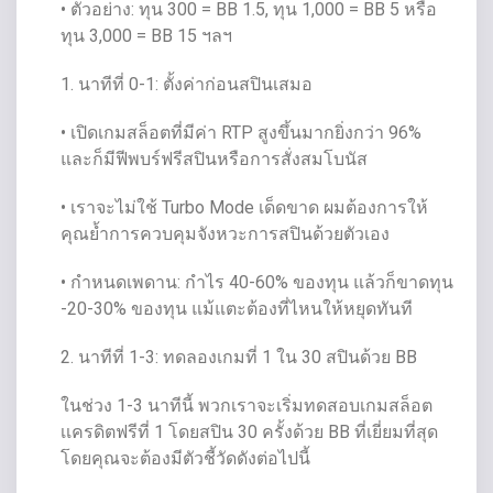
• ตัวอย่าง: ทุน 300 = BB 1.5, ทุน 1,000 = BB 5 หรือ
ทุน 3,000 = BB 15 ฯลฯ
1. นาทีที่ 0-1: ตั้งค่าก่อนสปินเสมอ
• เปิดเกมสล็อตที่มีค่า RTP สูงขึ้นมากยิ่งกว่า 96%
และก็มีฟีพบร์ฟรีสปินหรือการสั่งสมโบนัส
• เราจะไม่ใช้ Turbo Mode เด็ดขาด ผมต้องการให้
คุณย้ำการควบคุมจังหวะการสปินด้วยตัวเอง
• กำหนดเพดาน: กำไร 40-60% ของทุน แล้วก็ขาดทุน
-20-30% ของทุน แม้แตะต้องที่ไหนให้หยุดทันที
2. นาทีที่ 1-3: ทดลองเกมที่ 1 ใน 30 สปินด้วย BB
ในช่วง 1-3 นาทีนี้ พวกเราจะเริ่มทดสอบเกมสล็อต
เเครดิตฟรีที่ 1 โดยสปิน 30 ครั้งด้วย BB ที่เยี่ยมที่สุด
โดยคุณจะต้องมีตัวชี้วัดดังต่อไปนี้