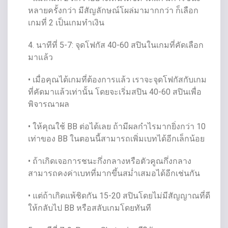
หลายครั้งกว่า มีสัญลักษณ์โผล่มามากกว่า ก็เลือก
เกมที่ 2 เป็นเกมทำเงิน
4. นาทีที่ 5-7: จุดโฟกัส 40-60 สปินในเกมที่คัดเลือก
มาแล้ว
• เมื่อคุณได้เกมที่ต้องการแล้ว เราจะจุดโฟกัสกับเกม
ที่คัดมาแล้วเท่านั้น โดยจะเริ่มสปิน 40-60 สปินเพื่อ
พิจารณาผล
• ให้คุณใช้ BB ต่อได้เลย ถ้ามีผลกำไรมากยิ่งกว่า 10
เท่าของ BB ในตอนนี้สามารถเพิ่มเบทได้อีกเล็กน้อย
• ถ้าเกิดเจอการชนะกึ่งกลางหรือตัวคูณกึ่งกลาง
สามารถคงค่าเบทที่มากขึ้นสม่ำเสมอได้อีกเช่นกัน
• แต่ถ้าเกิดแพ้ชิดกัน 15-20 สปินโดยไม่มีสัญญาณที่ดี
ให้กลับไป BB หรือสลับเกมโดยทันที