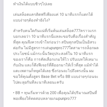
ทำเงินได้แบบชิวๆไปเลย
เล่นสล็อตแครดิตฟรีเพียงแค่ 10 นาทีแรกก็แตกได้
แบบง่ายๆต้องทำยังไง?
สำหรับคนใดกันแน่ที่เริ่มต้นเล่นสล็อต777คราวแรก
บอกเลยว่า 10 นาทีแรกนี่แหละขอรับคือเรื่องสำคัญ
ที่สุด คุณจึงควรเข้าใจก่อนว่า สปินทุกสปินเป็นอิสระ
ต่อกัน ไม่มีสูตรการเล่นpunpro777ใดสามารถล็อกผล
ประโยชน์ แม้กระนั้นวัตถุประสงค์ใน 10 นาทีแรก
ของเราก็คือ การคัดเลือกเกมให้ไว ปรับเบทให้เหมาะ
กับเงิน และก็ดึงฟีเจอร์ที่ดีออกมาให้เร็วที่สุด แม้ทำได้
แตะเพดานก็หยุดได้เลย ซึ่งก่อนจะไปถึงตรงนั้น ผม
ขอให้คุณตั้งสูตร Base Bet หรือ BB แบบง่ายๆก่อนจะ
ไปตะลุยกันทีละนาทีเลยนะครับ
• BB = ทุนเริ่มหารด้วย 200 เพื่อคุณได้ปริมาณสปินที่
พอเพียงให้ทดสอบหลายเกมpunpro777