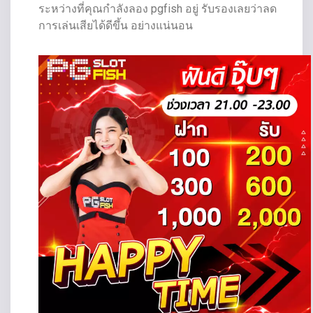
ระหว่างที่คุณกำลังลอง pgfish อยู่ รับรองเลยว่าลด
การเล่นเสียได้ดีขึ้น อย่างแน่นอน