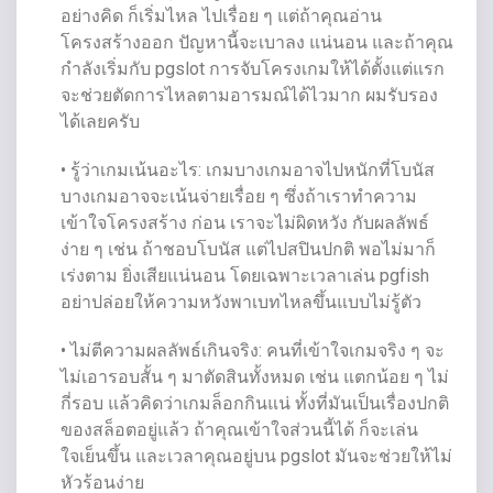
อย่างคิด ก็เริ่มไหล ไปเรื่อย ๆ แต่ถ้าคุณอ่าน
โครงสร้างออก ปัญหานี้จะเบาลง แน่นอน และถ้าคุณ
กำลังเริ่มกับ pgslot การจับโครงเกมให้ได้ตั้งแต่แรก
จะช่วยตัดการไหลตามอารมณ์ได้ไวมาก ผมรับรอง
ได้เลยครับ
• รู้ว่าเกมเน้นอะไร: เกมบางเกมอาจไปหนักที่โบนัส
บางเกมอาจจะเน้นจ่ายเรื่อย ๆ ซึ่งถ้าเราทำความ
เข้าใจโครงสร้าง ก่อน เราจะไม่ผิดหวัง กับผลลัพธ์
ง่าย ๆ เช่น ถ้าชอบโบนัส แต่ไปสปินปกติ พอไม่มาก็
เร่งตาม ยิ่งเสียแน่นอน โดยเฉพาะเวลาเล่น pgfish
อย่าปล่อยให้ความหวังพาเบทไหลขึ้นแบบไม่รู้ตัว
• ไม่ตีความผลลัพธ์เกินจริง: คนที่เข้าใจเกมจริง ๆ จะ
ไม่เอารอบสั้น ๆ มาตัดสินทั้งหมด เช่น แตกน้อย ๆ ไม่
กี่รอบ แล้วคิดว่าเกมล็อกกินแน่ ทั้งที่มันเป็นเรื่องปกติ
ของสล็อตอยู่แล้ว ถ้าคุณเข้าใจส่วนนี้ได้ ก็จะเล่น
ใจเย็นขึ้น และเวลาคุณอยู่บน pgslot มันจะช่วยให้ไม่
หัวร้อนง่าย