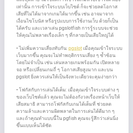
เท่านั้น การเข้าใจระบบเว็บไซต์ ก็จะช่วยลดโอกาส
เสียที่ไม่ได้มาจากเกมได้มากขึ้น เช่น อาจมาจาก
เงื่อนไขโบนัส หรือรูปแบบการใช้งานเว็บ ด้วยก็เป็น
ได้ครับ และเวลาเล่น pgslotfish การรู้ระบบจะช่วย
ให้คุณไม่พลาดเรื่องเล็ก ๆ ที่กลายเป็นเสียใหญ่ได้
• ไม่เพิ่มความเสี่ยงทับกัน:
pgslot
เมื่อคุณเข้าใจระบบ
เว็บมากขึ้น คุณจะไม่ทำพฤติกรรมเสี่ยง ๆ ซ้ำซ้อน
โดยไม่จำเป็น เช่น เล่นหลายเกมพร้อมกัน เปิดหลาย
จอ หรือเปลี่ยนเกมถี่ ๆ โอกาสเสียสูงมาก และบน
pgslot ยิ่งควรเล่นให้เป็นจังหวะเดียวจะคุมง่ายกว่า
• โฟกัสกับการเล่นได้เต็ม: เมื่อคุณเข้าใจระบบต่าง ๆ
ของเว็บไซต์แล้ว คุณจะไม่ต้องกังวลเรื่องหน้าเว็บให้
เสียสมาธิ สามารถโฟกัสกับเกมได้เต็มที่ ช่วยลด
ความล้าและความผิดพลาดในการเล่นได้ดีมาก ๆ
และถ้าคุณทำแบบนี้ใน pgfish คุณจะรู้สึกว่าเล่นนิ่ง
ขึ้นแบบเห็นได้ชัด