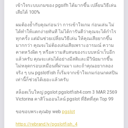
เข้าใจระบบเกมของ pgsifh ได้มากขึ้น เปลี่ยนวิธีเล่น
เสียได้ 100%
ผมต้องย้ำกับคุณก่อนว่า การเข้าใจเกม ก่อนเล่น ไม่
ได้ทำให้แตกง่ายทันที ไม่ได้การันตีว่าคุณจะได้กำไร
ทุกครั้ง แต่มันช่วยเปลี่ยนวิธีเล่น ให้คุณเสียยากขึ้น
มากกว่า คุณจะไม่ต้องเล่นเสียเพราะอารมณ์ ความ
คาดหวังผิด ๆ หรือความสับสนของระบบหน้าเว็บอีก
แล้วครับ คุณจะเล่นได้อย่างมีสติและมีวินัยมากขึ้น
ไม่หลุดกรอบเหมือนที่ผ่านมา และถ้าคุณอยากลอง
จริง ๆ บน pgslotfish ก็เริ่มจากเข้าใจเกมก่อนกดสปิน
เท่านี้ก็ช่วยได้เยอะแล้วครับ
สล็อตเว็บใหญ่ pgslot pgslotfish4.com 3 MAR 2569
Victorina คาสิโนออนไลน์ pgslot ที่ฮิตที่สุด Top 99
ขอขอบพระคุณby web
pgslot
https://rebrand.ly/pgslotfish_4