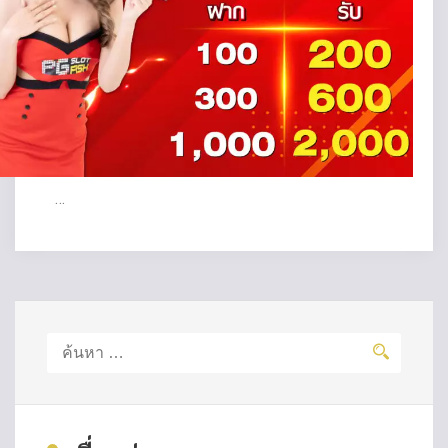
…
ค้นหา
สำหรับ: