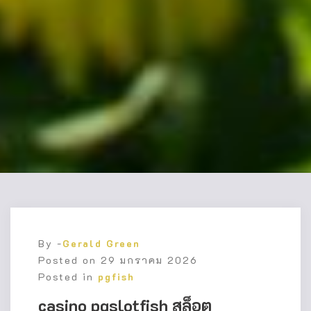
By -
Gerald Green
Posted on
29 มกราคม 2026
Posted in
pgfish
casino pgslotfish สล็อต