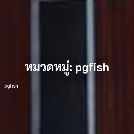
หมวดหมู่:
pgfish
pgfish