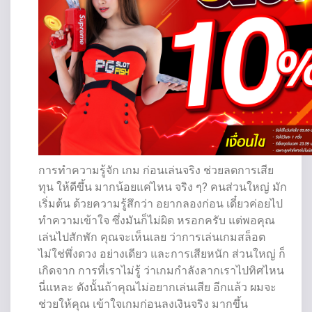
การทำความรู้จัก เกม ก่อนเล่นจริง ช่วยลดการเสีย
ทุน ให้ดีขึ้น มากน้อยแค่ไหน จริง ๆ? คนส่วนใหญ่ มัก
เริ่มต้น ด้วยความรู้สึกว่า อยากลองก่อน เดี๋ยวค่อยไป
ทำความเข้าใจ ซึ่งมันก็ไม่ผิด หรอกครับ แต่พอคุณ
เล่นไปสักพัก คุณจะเห็นเลย ว่าการเล่นเกมสล็อต
ไม่ใช่พึ่งดวง อย่างเดียว และการเสียหนัก ส่วนใหญ่ ก็
เกิดจาก การที่เราไม่รู้ ว่าเกมกำลังลากเราไปทิศไหน
นี่แหละ ดังนั้นถ้าคุณไม่อยากเล่นเสีย อีกแล้ว ผมจะ
ช่วยให้คุณ เข้าใจเกมก่อนลงเงินจริง มากขึ้น