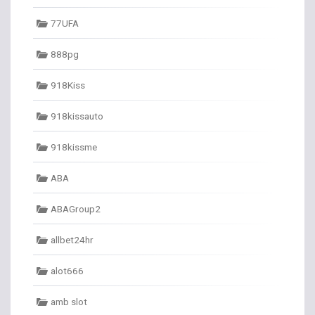
77UFA
888pg
918Kiss
918kissauto
918kissme
ABA
ABAGroup2
allbet24hr
alot666
amb slot