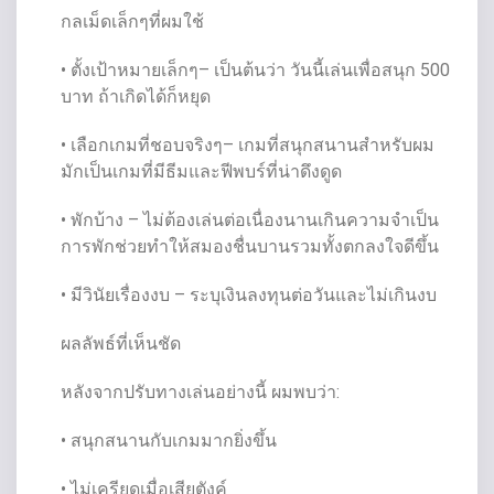
กลเม็ดเล็กๆที่ผมใช้
• ตั้งเป้าหมายเล็กๆ– เป็นต้นว่า วันนี้เล่นเพื่อสนุก 500
บาท ถ้าเกิดได้ก็หยุด
• เลือกเกมที่ชอบจริงๆ– เกมที่สนุกสนานสำหรับผม
มักเป็นเกมที่มีธีมและฟีพบร์ที่น่าดึงดูด
• พักบ้าง – ไม่ต้องเล่นต่อเนื่องนานเกินความจำเป็น
การพักช่วยทำให้สมองชื่นบานรวมทั้งตกลงใจดีขึ้น
• มีวินัยเรื่องงบ – ระบุเงินลงทุนต่อวันและไม่เกินงบ
ผลลัพธ์ที่เห็นชัด
หลังจากปรับทางเล่นอย่างนี้ ผมพบว่า:
• สนุกสนานกับเกมมากยิ่งขึ้น
• ไม่เครียดเมื่อเสียตังค์