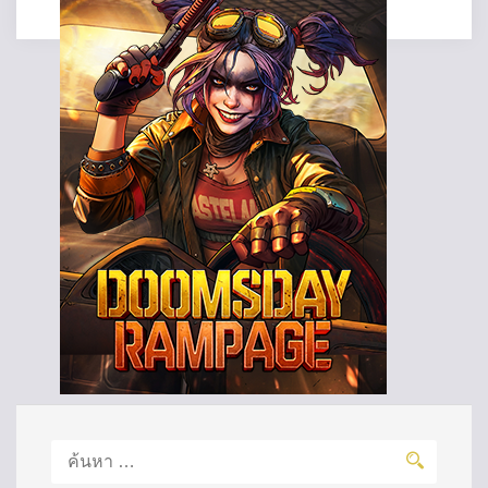
ค้นหา
สำหรับ: