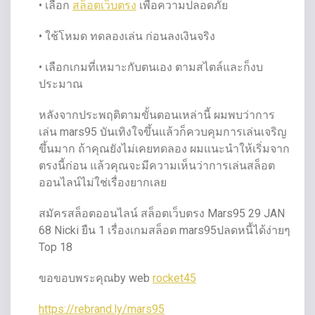
• เลือก
สล็อตเว็บตรง
เพื่อความปลอดภัย
• ใช้โหมด ทดลองเล่น ก่อนลงเงินจริง
• เลือกเกมที่เหมาะกับตนเอง ตามสไตล์และก็งบ
ประมาณ
หลังจากประพฤติตามขั้นตอนเหล่านี้ ผมพบว่าการ
เล่น mars95 บันเทิงใจขึ้นแล้วก็ควบคุมการเล่นเจริญ
ขึ้นมาก ถ้าคุณยังไม่เคยทดลอง ผมแนะนำให้เริ่มจาก
ตรงนี้ก่อน แล้วคุณจะมีความเห็นว่าการเล่นสล็อต
ออนไลน์ไม่ใช่เรื่องยากเลย
สมัครสล็อตออนไลน์ สล็อตเว็บตรง Mars95 29 JAN
68 Nicki ยืน 1 เรื่องเกมสล็อต mars95ปลดหนี้ได้ง่ายๆ
Top 18
ขอขอบพระคุณby web
rocket45
https://rebrand.ly/mars95