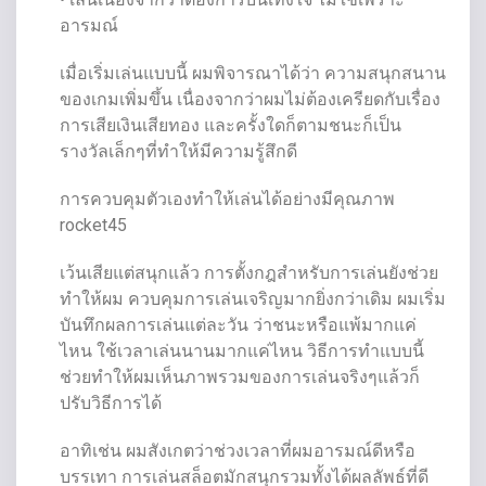
อารมณ์
เมื่อเริ่มเล่นแบบนี้ ผมพิจารณาได้ว่า ความสนุกสนาน
ของเกมเพิ่มขึ้น เนื่องจากว่าผมไม่ต้องเครียดกับเรื่อง
การเสียเงินเสียทอง และครั้งใดก็ตามชนะก็เป็น
รางวัลเล็กๆที่ทำให้มีความรู้สึกดี
การควบคุมตัวเองทำให้เล่นได้อย่างมีคุณภาพ
rocket45
เว้นเสียแต่สนุกแล้ว การตั้งกฎสำหรับการเล่นยังช่วย
ทำให้ผม ควบคุมการเล่นเจริญมากยิ่งกว่าเดิม ผมเริ่ม
บันทึกผลการเล่นแต่ละวัน ว่าชนะหรือแพ้มากแค่
ไหน ใช้เวลาเล่นนานมากแค่ไหน วิธีการทำแบบนี้
ช่วยทำให้ผมเห็นภาพรวมของการเล่นจริงๆแล้วก็
ปรับวิธีการได้
อาทิเช่น ผมสังเกตว่าช่วงเวลาที่ผมอารมณ์ดีหรือ
บรรเทา การเล่นสล็อตมักสนุกรวมทั้งได้ผลลัพธ์ที่ดี