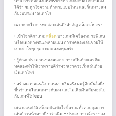
นาน การทดลองเล่นฟรีช่วยทำให้ผมจับสไตล์ตนเอง
ได้ว่า ผมถูกใจความท้าทายแบบไหน และก็เหมาะสม
กับงบประมาณเท่าไร
เพราะอะไรการทดสอบเล่นถึงสำคัญ สล็อตเว็บตรง
• เข้าใจกติกาเกม:
สล็อต
บางเกมมีเครื่องหมายพิเศษ
หรือแนวทางชนะหลายแบบ การทดลองเล่นช่วยให้
เราเข้าใจทุกๆอย่างก่อนลงทุนจริง
• รู้จักงบประมาณของตนเอง: การสปินด้วยเครดิต
ทดลองทำให้เราทราบดีว่าพวกเราควรเริ่มเล่นด้วย
เงินเท่าไหร่
• สร้างความแน่ใจ: ก่อนฝากเงินจริง ผมรู้สึกมั่นใจยิ่ง
ขึ้นว่าเกมไหนเหมาะกับผม และไม่เสียเงินเสียทองไป
กับเกมที่ไม่ชอบ
เล่น rocket45 สล็อตบันเทิงใจขึ้นรวมทั้งควบคุมการ
เล่นก้าวหน้ามากยิ่งกว่าเดิม – ประสบการณ์ตรงของ