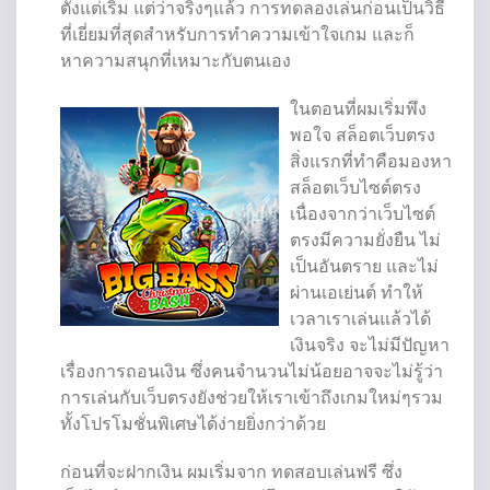
ตั้งแต่เริ่ม แต่ว่าจริงๆแล้ว การทดลองเล่นก่อนเป็นวิธี
ที่เยี่ยมที่สุดสำหรับการทำความเข้าใจเกม และก็
หาความสนุกที่เหมาะกับตนเอง
ในตอนที่ผมเริ่มพึง
พอใจ สล็อตเว็บตรง
สิ่งแรกที่ทำคือมองหา
สล็อตเว็บไซต์ตรง
เนื่องจากว่าเว็บไซต์
ตรงมีความยั่งยืน ไม่
เป็นอันตราย และไม่
ผ่านเอเย่นต์ ทำให้
เวลาเราเล่นแล้วได้
เงินจริง จะไม่มีปัญหา
เรื่องการถอนเงิน ซึ่งคนจำนวนไม่น้อยอาจจะไม่รู้ว่า
การเล่นกับเว็บตรงยังช่วยให้เราเข้าถึงเกมใหม่ๆรวม
ทั้งโปรโมชั่นพิเศษได้ง่ายยิ่งกว่าด้วย
ก่อนที่จะฝากเงิน ผมเริ่มจาก ทดสอบเล่นฟรี ซึ่ง