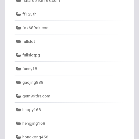
fcharoenkit168.com
ff123th
fox689ok.com
fullslot
fullslotpg
funny18
gaojing888
gem99ths.com
happy168
hengjing168
hongkong456