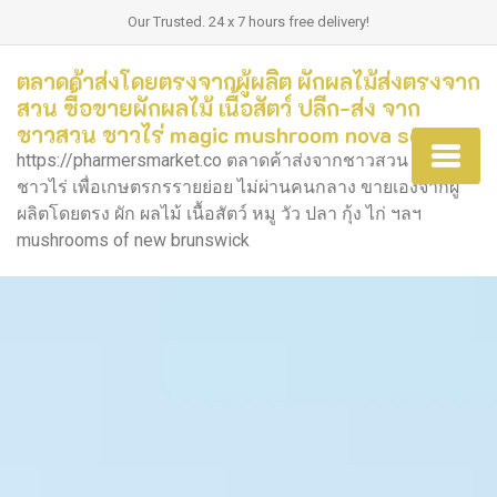
Our Trusted. 24 x 7 hours free delivery!
ตลาดค้าส่งโดยตรงจากผู้ผลิต ผักผลไม้ส่งตรงจาก
สวน ซื้อขายผักผลไม้ เนื้อสัตว์ ปลีก-ส่ง จาก
ชาวสวน ชาวไร่ magic mushroom nova scotia
https://pharmersmarket.co ตลาดค้าส่งจากชาวสวน ชาวนา
ชาวไร่ เพื่อเกษตรกรรายย่อย ไม่ผ่านคนกลาง ขายเองจากผู้
ผลิตโดยตรง ผัก ผลไม้ เนื้อสัตว์ หมู วัว ปลา กุ้ง ไก่ ฯลฯ
mushrooms of new brunswick