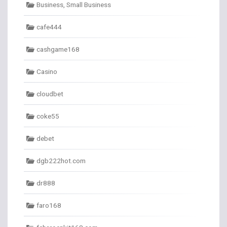
Business, Small Business
cafe444
cashgame168
Casino
cloudbet
coke55
debet
dgb222hot.com
dr888
faro168