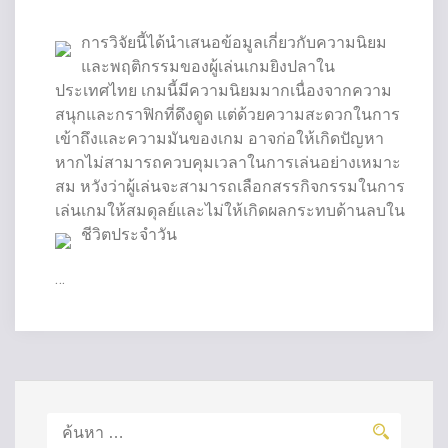
การวิจัยนี้ได้นำเสนอข้อมูลเกี่ยวกับความนิยม
และพฤติกรรมของผู้เล่นเกมยิงปลาใน
ประเทศไทย เกมนี้มีความนิยมมากเนื่องจากความ
สนุกและกราฟิกที่ดึงดูด แต่ด้วยความสะดวกในการ
เข้าถึงและความมันของเกม อาจก่อให้เกิดปัญหา
หากไม่สามารถควบคุมเวลาในการเล่นอย่างเหมาะ
สม หวังว่าผู้เล่นจะสามารถเลือกสรรกิจกรรมในการ
เล่นเกมให้สมดุลย์และไม่ให้เกิดผลกระทบด้านลบใน
ชีวิตประจำวัน
…
ค้นหา
สำหรับ: