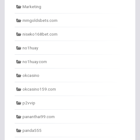
Marketing
mmgoldsbets.com
niseko168bet.com
no1huay
no1huay.com
okcasino
okcasino159.com
p2vvip
pananthai99.com
panda555