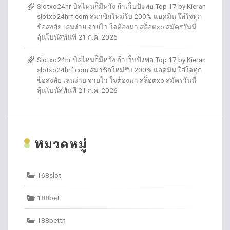
Slotxo24hr บิลไหนก็มีหวัง ถ้าเว็บปังพอ Top 17 by Kieran
slotxo24hrf.com สมาชิกใหม่รับ 200% แอดมิน ใส่ใจทุก
ข้อสงสัย เล่นง่าย จ่ายไว ใจต้องมา สล็อตxo สมัครวันนี้
ลุ้นโบนัสทันที 21 ก.ค. 2026
Slotxo24hr บิลไหนก็มีหวัง ถ้าเว็บปังพอ Top 17 by Kieran
slotxo24hrf.com สมาชิกใหม่รับ 200% แอดมิน ใส่ใจทุก
ข้อสงสัย เล่นง่าย จ่ายไว ใจต้องมา สล็อตxo สมัครวันนี้
ลุ้นโบนัสทันที 21 ก.ค. 2026
ห
มวดหมู่
168slot
188bet
188betth