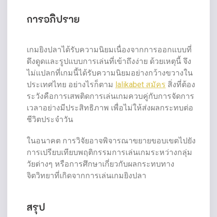
การอภิปราย
เกมยิงปลาได้รับความนิยมเนื่องจากการออกแบบที่
ดึงดูดและรูปแบบการเล่นที่เข้าถึงง่าย ด้วยเหตุนี้ จึง
ไม่แปลกที่เกมนี้ได้รับความนิยมอย่างกว้างขวางใน
ประเทศไทย อย่างไรก็ตาม
lalikabet สมัคร
สิ่งที่ต้อง
ระวังคือการเสพติดการเล่นเกมควบคู่กับการจัดการ
เวลาอย่างมีประสิทธิภาพ เพื่อไม่ให้ส่งผลกระทบต่อ
ชีวิตประจำวัน
ในอนาคต การวิจัยอาจพิจารณาขยายขอบเขตไปยัง
การเปรียบเทียบพฤติกรรมการเล่นเกมระหว่างกลุ่ม
วัยต่างๆ หรือการศึกษาเกี่ยวกับผลกระทบทาง
จิตวิทยาที่เกิดจากการเล่นเกมยิงปลา
สรุป