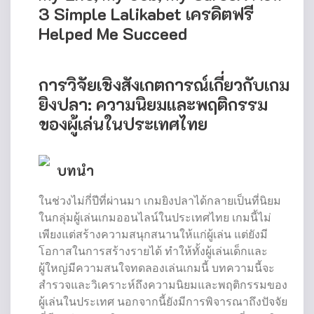
3 Simple Lalikabet เครดิตฟรี
Helped Me Succeed
การวิจัยเชิงสังเกตการณ์เกี่ยวกับเกม
ยิงปลา: ความนิยมและพฤติกรรม
ของผู้เล่นในประเทศไทย
บทนำ
ในช่วงไม่กี่ปีที่ผ่านมา เกมยิงปลาได้กลายเป็นที่นิยม
ในกลุ่มผู้เล่นเกมออนไลน์ในประเทศไทย เกมนี้ไม่
เพียงแต่สร้างความสนุกสนานให้แก่ผู้เล่น แต่ยังมี
โอกาสในการสร้างรายได้ ทำให้ทั้งผู้เล่นเด็กและ
ผู้ใหญ่มีความสนใจทดลองเล่นเกมนี้ บทความนี้จะ
สำรวจและวิเคราะห์ถึงความนิยมและพฤติกรรมของ
ผู้เล่นในประเทศ นอกจากนี้ยังมีการพิจารณาถึงปัจจัย