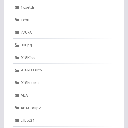
1xbetth
1xbit
77UFA
888pg
918Kiss
918kissauto
918kissme
ABA
ABAGroup2
allbet24hr