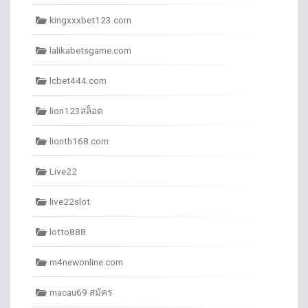
kingxxxbet123.com
lalikabetsgame.com
lcbet444.com
lion123สล็อต
lionth168.com
Live22
live22slot
lotto888
m4newonline.com
macau69 สมัคร