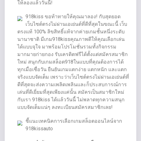
ให้ลองแล้ววันนี้!
918kiss ขอท้าทายให้คุณมาลอง! กับสุดยอด
เว็บไซต์ตรงไม่ผ่านเอเย่นต์ที่ดีที่สุดในขณะนี้ เว็บ
ตรงแท้ 100% ลิขสิทธิ์แท้จากค่ายเกมชั้นหนึ่งระดับ
นานาชาติ มีเกม918kissคุณภาพดีให้คุณเลือกเล่น
ได้แบบจุใจ มาพร้อมโปรโมชั่นรวมทั้งกิจกรรม
มากมายก่ายกอง รับเครดิตฟรีได้ตั้งแต่สมัครสมาชิก
ใหม่ สนุกกับเกมสล็อต918ในแบบที่คุณต้องการได้
ทุกเมื่อเชื่อวัน ยืนยันเกมแตกง่าย แตกหนัก และแตก
จริงแบบจัดเต็ม เพราะว่าเว็บไซต์ตรงไม่ผ่านเอเย่นต์ที่
ดีที่สุดจะส่งความเพลิดเพลินและก็ประสบการณ์การ
เล่นที่ดีเยี่ยมที่สุดเพียงแค่นั้น สมัครเป็นสมาชิกใหม่
กับเรา 918kiss ได้แล้ววันนี้ ไม่พลาดทุกความสนุก
แบบจัดเต็มแน่ๆ ลงทะเบียนสมัครสมาชิกเลย!
ชี้แนะเทคนิคการเลือกเกมสล็อตออนไลน์จาก
918kissauto