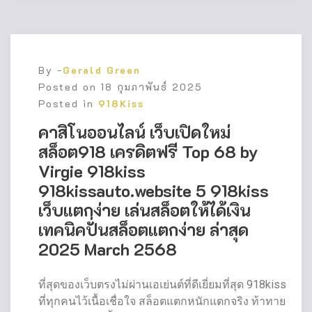
By -
Gerald Green
Posted on
18 กุมภาพันธ์ 2025
Posted in
918Kiss
คาสิโนออนไลน์ เว็บเปิดใหม่
สล็อต918 เครดิตฟรี Top 68 by
Virgie 918kiss
918kissauto.website 5 918kiss
เว็บแตกง่าย เล่นสล็อตให้ได้เงิน
เทคนิคปั่นสล็อตแตกง่าย ล่าสุด
2025 March 2568
ที่สุดของเว็บตรงไม่ผ่านเอเย่นต์ที่ดีเยี่ยมที่สุด 918kiss
ที่ทุกคนไว้เนื้อเชื่อใจ สล็อตแตกหนักแตกจริง ท้าทาย