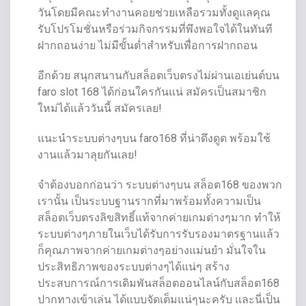
วันโดยมีคณะทำงานคอยช่วยเหลือรวมทั้งดูแลคุณ
รับโปรโมชั่นหรือร่วมกิจกรรมที่พึงพอใจได้ในทันที
ฝากถอนง่าย ไม่มีขั้นต่ำสำหรับเพื่อการฝากถอน
อีกด้วย สนุกสนานกับสล็อตเว็บตรงไม่ผ่านเอเย่นต์บน
faro slot 168 ได้ก่อนใครกันแน่ สมัครเป็นสมาชิก
ใหม่ได้แล้ววันนี้ สมัครเลย!
แนะนำระบบต่างๆบน faro168 ที่น่าดึงดูด พร้อมใช้
งานแล้วมาลุยกันเลย!
จำต้องบอกก่อนว่า ระบบต่างๆบน สล็อต168 ของพวก
เรานั้น เป็นระบบฐานรากที่มาพร้อมทั้งความเป็น
สล็อตเว็บตรงลิขสิทธิ์แท้จากค่ายเกมต่างๆมาก ทำให้
ระบบต่างๆภายในเว็บได้รับการรับรองมาตรฐานแล้ว
ก็คุณภาพจากค่ายเกมต่างๆอย่างแม่นยำ มั่นใจใน
ประสิทธิภาพของระบบต่างๆได้แน่ๆ สร้าง
ประสบการณ์การเดิมพันสล็อตออนไลน์กับสล็อต168
ปากทางเข้าเล่น ได้แบบจัดเต็มแน่ๆนะครับ และนี่เป็น