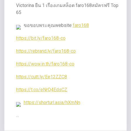
Victorina ยืน 1 เรื่องเกมสล็อต faro168สมัครฟรี Top
65
ขอขอบพระคุณwebsite
faro168
https://bit.ly/faro168-co
https://rebrand.ly/faro168-co
https://wow.in.th/faro168-co
https://cutt.ly/Ee12ZZC8
https://t.co/eNrQ4EdsCZ
https://shorturl.asia/hXmNn
…