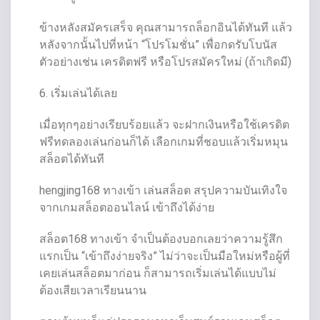
ข้างหลังสมัครเสร็จ คุณสามารถล็อกอินได้ทันที แล้ว
หลังจากนั้นไปที่หน้า “โปรโมชั่น” เพื่อกดรับโบนัส
ตัวอย่างเช่น เครดิตฟรี หรือโปรสมัครใหม่ (ถ้าเกิดมี)
6. เริ่มเล่นได้เลย
เมื่อทุกๆอย่างเรียบร้อยแล้ว จะฝากเงินหรือใช้เครดิต
ฟรีทดลองเล่นก่อนก็ได้ เลือกเกมที่ชอบแล้วเริ่มหมุน
สล็อตได้ทันที
hengjing168 ทางเข้า เล่นสล็อต สรุปความบันเทิงใจ
จากเกมสล็อตออนไลน์ เข้าถึงได้ง่าย
สล็อต168 ทางเข้า จำเป็นต้องบอกเลยว่าความรู้สึก
แรกเป็น “เข้าถึงง่ายจริง” ไม่ว่าจะเป็นมือใหม่หรือผู้ที่
เคยเล่นสล็อตมาก่อน ก็สามารถเริ่มเล่นได้แบบไม่
ต้องเสียเวลาเรียนนาน