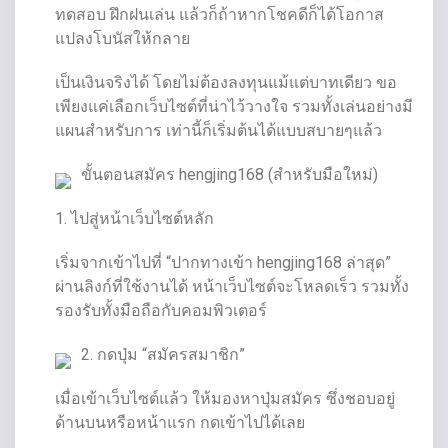
ทดสอบ ฝึกฝนเล่น แล้วก็ถ้าหากโชคดีก็ได้โอกาส
แปลงโบนัสให้กลาย
เป็นเงินจริงได้ โดยไม่ต้องลงทุนแม้แต่บาทเดียว ขอ
เพียงแค่เลือกเว็บไซต์ที่น่าไว้วางใจ รวมทั้งเล่นอย่างมี
แผนสำหรับการ เท่านี้ก็เริ่มต้นได้แบบสบายๆแล้ว
ขั้นตอนสมัคร hengjing168 (สำหรับมือใหม่)
1. ไปสู่หน้าเว็บไซต์หลัก
เริ่มจากเข้าไปที่ “ปากทางเข้า hengjing168 ล่าสุด”
ผ่านลิงก์ที่ใช้งานได้ หน้าเว็บไซต์จะโหลดเร็ว รวมทั้ง
รองรับทั้งมือถือกับคอมพิวเตอร์
2. กดปุ่ม “สมัครสมาชิก”
เมื่อเข้าเว็บไซต์แล้ว ให้มองหาปุ่มสมัคร ซึ่งชอบอยู่
ด้านบนหรือหน้าแรก กดเข้าไปได้เลย