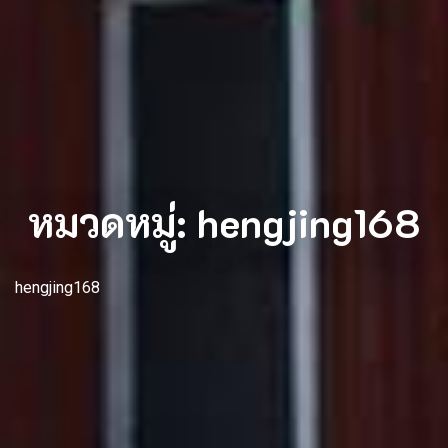
หมวดหมู่:
hengjing168
hengjing168