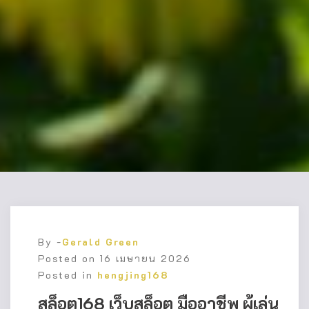
By -
Gerald Green
Posted on
16 เมษายน 2026
Posted in
hengjing168
สล็อต168 เว็บสล็อต มืออาชีพ ผู้เล่น