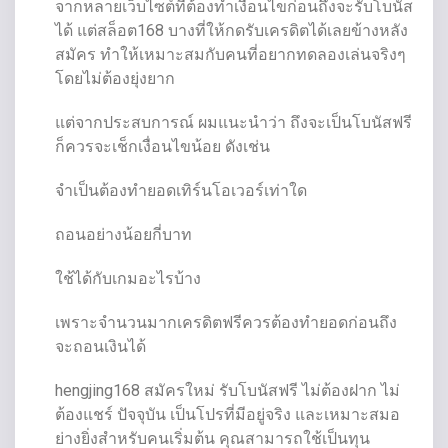
จากหลายเว็บไซต์ที่ต้องทำเงื่อนไขก่อนถึงจะรับโบนัส
ได้ แต่สล็อต168 บางที่ให้กดรับเครดิตได้เลยข้างหลัง
สมัคร ทำให้เหมาะสมกับคนที่อยากทดลองเล่นจริงๆ
โดยไม่ต้องยุ่งยาก
แต่จากประสบการณ์ ผมแนะนำว่า ถึงจะเป็นโบนัสฟรี
ก็ควรจะเช็กเงื่อนไขน้อย ดังเช่น
จำเป็นต้องทำยอดเทิร์นโอเวอร์เท่าใด
ถอนอย่างน้อยกี่บาท
ใช้ได้กับเกมอะไรบ้าง
เพราะจำนวนมากเครดิตฟรีควรต้องทำยอดก่อนถึง
จะถอนเงินได้
hengjing168 สมัครใหม่ รับโบนัสฟรี ไม่ต้องฝาก ไม่
ต้องแชร์ ปัจจุบัน เป็นโปรที่มีอยู่จริง และเหมาะสมอ
ย่างยิ่งสำหรับคนเริ่มต้น คุณสามารถใช้เป็นทุน