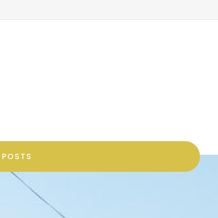
 POSTS