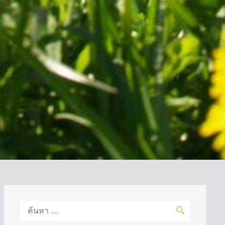
ค้นหา
สำหรับ: