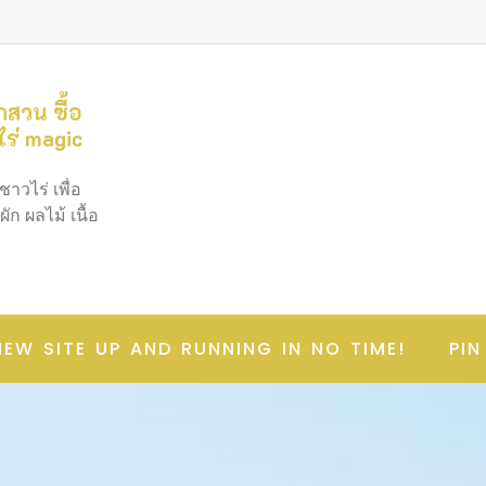
กสวน ซื้อ
ไร่ magic
วไร่ เพื่อ
ก ผลไม้ เนื้อ
EW SITE UP AND RUNNING IN NO TIME!
PIN