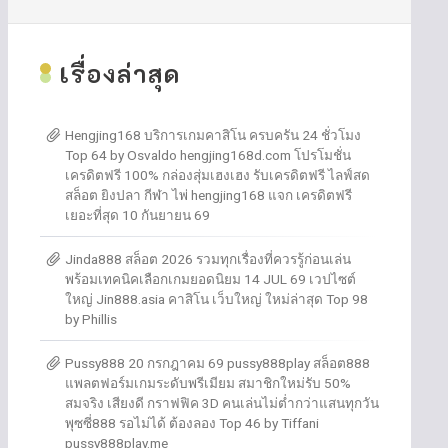
เ
รื่องล่าสุด
Hengjing168 บริการเกมคาสิโน ครบครัน 24 ชั่วโมง
Top 64 by Osvaldo hengjing168d.com โปรโมชั่น
เครดิตฟรี 100% กล่องสุ่มเฮงเฮง รับเครดิตฟรี ไลฟ์สด
สล็อต ยิงปลา กีฬา ไพ่ hengjing168 แจก เครดิตฟรี
เยอะที่สุด 10 กันยายน 69
Jinda888 สล็อต 2026 รวมทุกเรื่องที่ควรรู้ก่อนเล่น
พร้อมเทคนิคเลือกเกมยอดนิยม 14 JUL 69 เวปไซต์
ใหญ่ Jin888.asia คาสิโน เว็บใหญ่ ใหม่ล่าสุด Top 98
by Phillis
Pussy888 20 กรกฎาคม 69 pussy888play สล็อต888
แพลตฟอร์มเกมระดับพรีเมียม สมาชิกใหม่รับ 50%
สมจริง เสียงดี กราฟฟิค 3D คนเล่นไม่ต่ำกว่าแสนทุกวัน
พุซซี่888 รอไม่ได้ ต้องลอง Top 46 by Tiffani
pussy888play.me