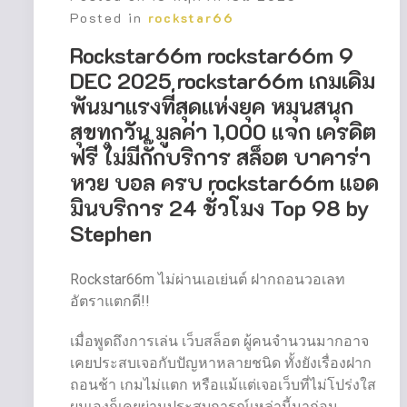
Posted in
rockstar66
Rockstar66m rockstar66m 9
DEC 2025 rockstar66m เกมเดิม
พันมาแรงที่สุดแห่งยุค หมุนสนุก
สุขทุกวัน มูลค่า 1,000 แจก เครดิต
ฟรี ไม่มีกั๊กบริการ สล็อต บาคาร่า
หวย บอล ครบ rockstar66m แอด
มินบริการ 24 ชั่วโมง Top 98 by
Stephen
Rockstar66m ไม่ผ่านเอเย่นต์ ฝากถอนวอเลท
อัตราแตกดี!!
เมื่อพูดถึงการเล่น เว็บสล็อต ผู้คนจำนวนมากอาจ
เคยประสบเจอกับปัญหาหลายชนิด ทั้งยังเรื่องฝาก
ถอนช้า เกมไม่แตก หรือแม้แต่เจอเว็บที่ไม่โปร่งใส
ผมเองก็เคยผ่านประสบการณ์เหล่านี้มาก่อน