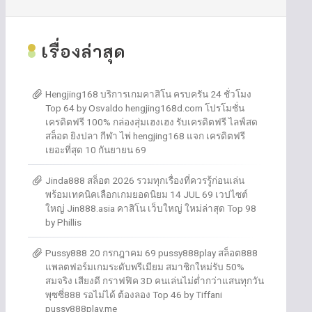
เ
รื่องล่าสุด
Hengjing168 บริการเกมคาสิโน ครบครัน 24 ชั่วโมง
Top 64 by Osvaldo hengjing168d.com โปรโมชั่น
เครดิตฟรี 100% กล่องสุ่มเฮงเฮง รับเครดิตฟรี ไลฟ์สด
สล็อต ยิงปลา กีฬา ไพ่ hengjing168 แจก เครดิตฟรี
เยอะที่สุด 10 กันยายน 69
Jinda888 สล็อต 2026 รวมทุกเรื่องที่ควรรู้ก่อนเล่น
พร้อมเทคนิคเลือกเกมยอดนิยม 14 JUL 69 เวปไซต์
ใหญ่ Jin888.asia คาสิโน เว็บใหญ่ ใหม่ล่าสุด Top 98
by Phillis
Pussy888 20 กรกฎาคม 69 pussy888play สล็อต888
แพลตฟอร์มเกมระดับพรีเมียม สมาชิกใหม่รับ 50%
สมจริง เสียงดี กราฟฟิค 3D คนเล่นไม่ต่ำกว่าแสนทุกวัน
พุซซี่888 รอไม่ได้ ต้องลอง Top 46 by Tiffani
pussy888play.me