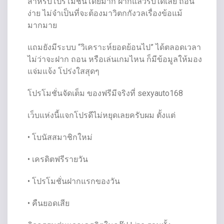
สำหรับโปรโมชั่นโดยมาก ฝากแล้วรับได้เลย ถอน
ง่าย ไม่จำเป็นที่จะต้องมาวิตกกังวลเรื่องข้อแม้
มากมาย
แถมยังมีระบบ “วิเคราะห์ยอดย้อนไป” ได้ตลอดเวลา
ไม่ว่าจะฝาก ถอน หรือเล่นเกมไหน ก็มีข้อมูลให้มอง
แจ่มแจ้ง โปร่งใสสุดๆ
โปรโมชั่นจัดเต็ม ของฟรีมีจริงที่ sexyauto168
เว็บแห่งนี้แจกโปรดีไม่หยุดเลยครับผม ตั้งแต่
• โบนัสสมาชิกใหม่
• เครดิตฟรีรายวัน
• โปรโมชั่นฝากแรกของวัน
• คืนยอดเสีย