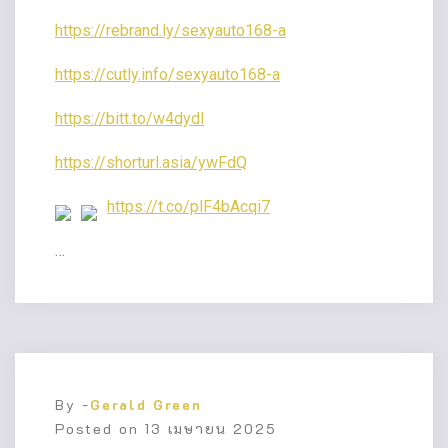
https://rebrand.ly/sexyauto168-a
https://cutly.info/sexyauto168-a
https://bitt.to/w4dydl
https://shorturl.asia/ywFdQ
https://t.co/plF4bAcqi7
…
By -
Gerald Green
Posted on
13 เมษายน 2025