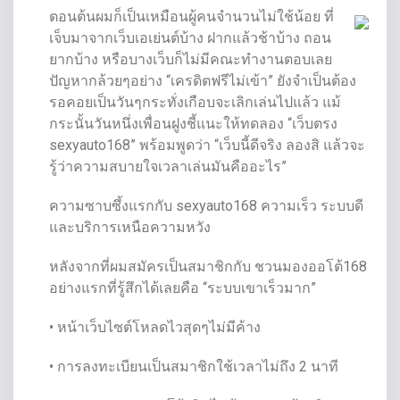
ตอนต้นผมก็เป็นเหมือนผู้คนจำนวนไม่ใช้น้อย ที่
เจ็บมาจากเว็บเอเย่นต์บ้าง ฝากแล้วช้าบ้าง ถอน
ยากบ้าง หรือบางเว็บก็ไม่มีคณะทำงานตอบเลย
ปัญหากล้วยๆอย่าง “เครดิตฟรีไม่เข้า” ยังจำเป็นต้อง
รอคอยเป็นวันๆกระทั่งเกือบจะเลิกเล่นไปแล้ว แม้
กระนั้นวันหนึ่งเพื่อนฝูงชี้แนะให้ทดลอง “เว็บตรง
sexyauto168” พร้อมพูดว่า “เว็บนี้ดีจริง ลองสิ แล้วจะ
รู้ว่าความสบายใจเวลาเล่นมันคืออะไร”
ความซาบซึ้งแรกกับ sexyauto168 ความเร็ว ระบบดี
และบริการเหนือความหวัง
หลังจากที่ผมสมัครเป็นสมาชิกกับ ชวนมองออโต้168
อย่างแรกที่รู้สึกได้เลยคือ “ระบบเขาเร็วมาก”
• หน้าเว็บไซต์โหลดไวสุดๆไม่มีค้าง
• การลงทะเบียนเป็นสมาชิกใช้เวลาไม่ถึง 2 นาที