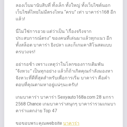
ลองเว็บมานับสิบที่ ทั้งเล็ก ทั้งใหญ่ ทั้งเว็บไซต์นอก
เว็บไซต์ไทยไม่มีตรงไหน “ครบ” เท่า บาคาร่า168 อีก
แล้ว!
นี่ไม่ใช่การอวย แต่ว่าเป็น “เรื่องจริงจาก
ประสบการณ์ตรง” ของคนที่เล่นมาแล้วทุกแนว อีก
ทั้งสล็อต บาคาร่า ยิงปลา และก็เกมคาสิโนสดแบบ
ครบวงจร!
อย่ารอช้า เพราะเหตุว่าในโลกของการเดิมพัน
“จังหวะ” เป็นทุกอย่าง แล้วก็ถ้าเกิดคุณกำลังมองหา
จังหวะที่ดีที่สุดสำหรับเพื่อการเริ่ม บาคาร่า คือคำ
ตอบที่คุณตามหาอยู่แน่ๆนะครับ!
เกมบาคาร่า บาคาร่า Sexyauto168a.com 28 มกรา
2568 Chance เกมบาคาร่าสนุกๆ บาคาร่ารวมเกมบา
คาร่าแตกง่าย Top 47
ขอขอบพระคุณwebsite
บาคาร่า