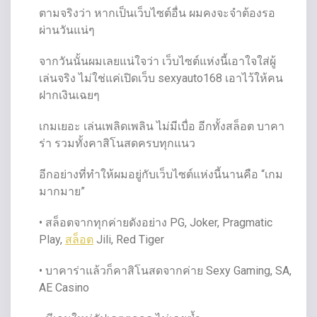
ตามจริงว่า หากเป็นเว็บไซต์อื่น ผมคงจะจำต้องรอ
ผ่านวันแน่ๆ
จากวันนั้นผมเลยแน่ใจว่า เว็บไซต์แห่งนี้เอาใจใส่ผู้
เล่นจริง ไม่ใช่แค่เปิดเว็บ sexyauto168 เอาไว้ให้คน
ฝากเงินเฉยๆ
เกมเยอะ เล่นเพลิดเพลิน ไม่มีเบื่อ อีกทั้งสล็อต บาคา
ร่า รวมทั้งคาสิโนสดครบทุกแนว
อีกอย่างที่ทำให้ผมอยู่กับเว็บไซต์แห่งนี้นานคือ “เกม
มากมาย”
• สล็อตจากทุกค่ายดังอย่าง PG, Joker, Pragmatic
Play,
สล็อต
Jili, Red Tiger
• บาคาร่าแล้วก็คาสิโนสดจากค่าย Sexy Gaming, SA,
AE Casino