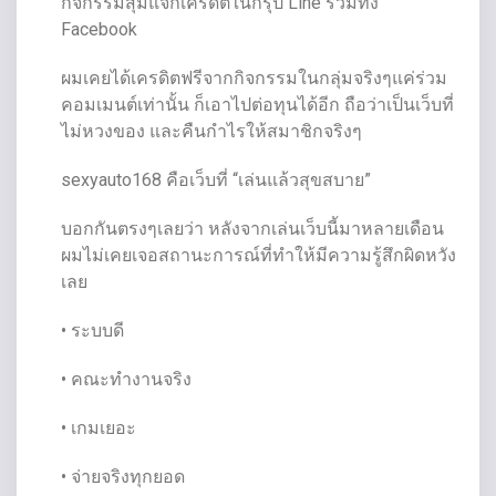
กิจกรรมสุ่มแจกเครดิตในกรุ๊ป Line รวมทั้ง
Facebook
ผมเคยได้เครดิตฟรีจากกิจกรรมในกลุ่มจริงๆแค่ร่วม
คอมเมนต์เท่านั้น ก็เอาไปต่อทุนได้อีก ถือว่าเป็นเว็บที่
ไม่หวงของ และคืนกำไรให้สมาชิกจริงๆ
sexyauto168 คือเว็บที่ “เล่นแล้วสุขสบาย”
บอกกันตรงๆเลยว่า หลังจากเล่นเว็บนี้มาหลายเดือน
ผมไม่เคยเจอสถานะการณ์ที่ทำให้มีความรู้สึกผิดหวัง
เลย
• ระบบดี
• คณะทำงานจริง
• เกมเยอะ
• จ่ายจริงทุกยอด