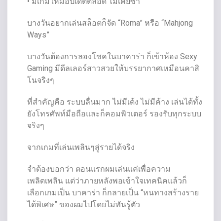
• มีเกมใหม่อัปเดตตลอด ไม่เคยซ้ำ
บางวันอยากเล่นสล็อตก็จัด “Roma” หรือ “Mahjong
Ways”
บางวันต้องการลองโชคในบาคาร่า ก็เข้าห้อง Sexy
Gaming มีดีลเลอร์สาวสวยให้บรรยากาศเหมือนคาสิ
โนจริงๆ
ที่สำคัญคือ ระบบลื่นมาก ไม่มีเด้ง ไม่มีค้าง เล่นได้ทั้ง
ยังโทรศัพท์มือถือและก็คอมพิวเตอร์ รองรับทุกระบบ
จริงๆ
จากเกมที่เล่นเพลินๆสู่รายได้จริง
จำต้องบอกว่า ตอนแรกผมเล่นแค่เพื่อความ
เพลิดเพลิน แต่ว่าภายหลังพอเข้าใจเทคนิคแล้วก็
เลือกเกมเป็น บาคาร่า ก็กลายเป็น “หนทางสร้างราย
ได้พิเศษ” ของผมไปโดยไม่ทันรู้ตัว