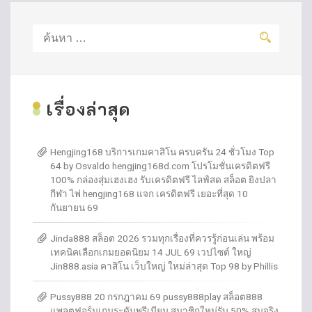
ค้นหา
สำหรับ:
เ
รื่องล่าสุด
Hengjing168 บริการเกมคาสิโน ครบครัน 24 ชั่วโมง Top
64 by Osvaldo hengjing168d.com โปรโมชั่นเครดิตฟรี
100% กล่องสุ่มเฮงเฮง รับเครดิตฟรี ไลฟ์สด สล็อต ยิงปลา
กีฬา ไพ่ hengjing168 แจก เครดิตฟรี เยอะที่สุด 10
กันยายน 69
Jinda888 สล็อต 2026 รวมทุกเรื่องที่ควรรู้ก่อนเล่น พร้อม
เทคนิคเลือกเกมยอดนิยม 14 JUL 69 เวปไซต์ ใหญ่
Jin888.asia คาสิโน เว็บใหญ่ ใหม่ล่าสุด Top 98 by Phillis
Pussy888 20 กรกฎาคม 69 pussy888play สล็อต888
แพลตฟอร์มเกมระดับพรีเมียม สมาชิกใหม่รับ 50% สมจริง