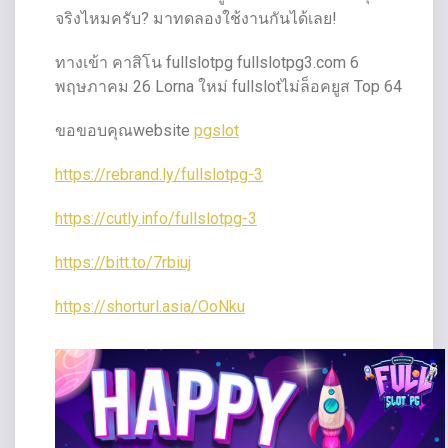
จริงไหมครับ? มาทดลองใช้งานกันได้เลย!
ทางเข้า คาสิโน fullslotpg fullslotpg3.com 6
พฤษภาคม 26 Lorna ใหม่ fullslotไม่ล็อคยูส Top 64
ขอขอบคุณwebsite
pgslot
https://rebrand.ly/fullslotpg-3
https://cutly.info/fullslotpg-3
https://bitt.to/7rbiuj
https://shorturl.asia/OoNku