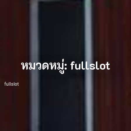
หมวดหมู่:
fullslot
fullslot