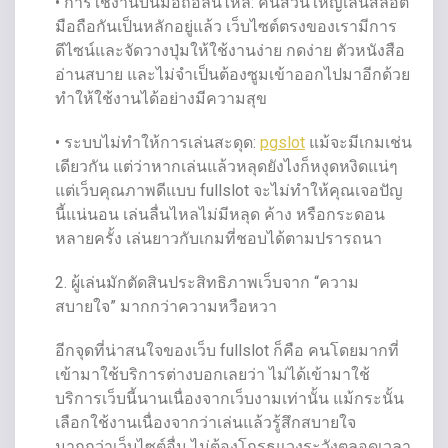
• การใช้งานบนมือถือลื่นไหล: คนส่วนใหญ่เล่นสล็อต
มือถือกันเป็นหลักอยู่แล้ว เว็บไซต์ตรงของเรามีการ
ดีไซน์และจัดวางปุ่มให้ใช้งานง่าย กดง่าย ตัวหนังสือ
อ่านสบาย และไม่จำเป็นต้องซูมเข้าออกไปมาอีกด้วย
ทำให้ใช้งานได้อย่างมีความสุข
• ระบบไม่ทำให้การเล่นสะดุด:
pgslot
แม้จะมีเกมเช่น
เดียวกัน แต่ว่าหากเล่นแล้วหลุดยังไงก็หงุดหงิดแน่ๆ
แต่เว็บคุณภาพดีแบบ fullslot จะไม่ทำให้คุณเจอปัญ
นี้แน่นอน เล่นลื่นไหลไม่มีหลุด ค้าง หรือกระดอน
หลายครั้ง เล่นยาวกับเกมที่ชอบได้ตามปรารถนา
2. ผู้เล่นมักตัดสินประสิทธิภาพเว็บจาก “ความ
สบายใจ” มากกว่าความหวือหวา
อีกจุดที่น่าสนใจของเว็บ fullslot ก็คือ คนโดยมากที่
เข้ามาใช้บริการต่างบอกเลยว่า ไม่ได้เข้ามาใช้
บริการเว็บนี้นานเนื่องจากเว็บงามเท่านั้น แม้กระนั้น
เลือกใช้งานเนื่องจากว่าเล่นแล้วรู้สึกสบายใจ
มากกว่าเว็บไซต์อื่น ไม่ต้องโกรธแวงระวังตลอดเวลา