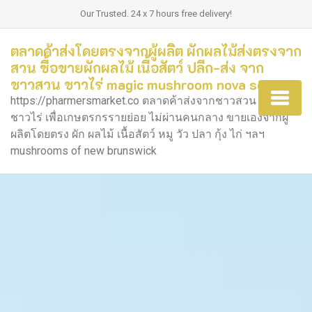
Our Trusted. 24 x 7 hours free delivery!
ตลาดค้าส่งโดยตรงจากผู้ผลิต ผักผลไม้ส่งตรงจาก
สวน ซื้อขายผักผลไม้ เนื้อสัตว์ ปลีก-ส่ง จาก
ชาวสวน ชาวไร่ magic mushroom nova scotia
https://pharmersmarket.co ตลาดค้าส่งจากชาวสวน ชาวนา
ชาวไร่ เพื่อเกษตรกรรายย่อย ไม่ผ่านคนกลาง ขายเองจากผู้
ผลิตโดยตรง ผัก ผลไม้ เนื้อสัตว์ หมู วัว ปลา กุ้ง ไก่ ฯลฯ
mushrooms of new brunswick