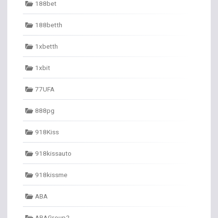
188bet
188betth
1xbetth
1xbit
77UFA
888pg
918Kiss
918kissauto
918kissme
ABA
ABAGroup2