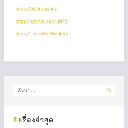
https://bitt.to/gjvp6y
https://shorturl.asia/uN4fr
https://t.co/oHNfWambKb
…
ค้นหา
สำหรับ:
เ
รื่องล่าสุด