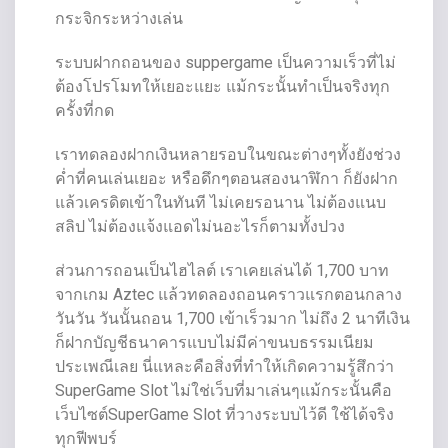
กระจิกระหว่างเล่น
ระบบฝากถอนของ suppergame เป็นความเร็วที่ไม่
ต้องโปรโมทให้เยอะแยะ แม้กระนั้นทำเป็นจริงทุก
ครั้งที่กด
เราทดลองฝากเงินหลายรอบในขณะต่างๆทั้งยังช่วง
ค่ำที่คนเล่นเยอะ หรือดึกๆตอนสองนาฬิกา ก็ยังฝาก
แล้วเครดิตเข้าในทันที ไม่เคยรอนาน ไม่ต้องแนบ
สลิป ไม่ต้องแจ้งแอดไม่นอะไรก็ตามทั้งปวง
ส่วนการถอนเป็นไฮไลต์ เราเคยเล่นได้ 1,700 บาท
จากเกม Aztec แล้วทดลองถอนคราวแรกตอนกลาง
วันวัน วันนั้นถอน 1,700 เข้าเร็วมาก ไม่ถึง 2 นาทีเงิน
ก็ฝากบัญชีธนาคารแบบไม่มีค่าขนบธรรมเนียม
ประเพณีเลย นี่แหละคือสิ่งที่ทำให้เกิดความรู้สึกว่า
SuperGame Slot ไม่ใช่เว็บที่มาเล่นๆแม้กระนั้นคือ
เว็บไซต์SuperGame Slot ที่วางระบบไว้ดี ใช้ได้จริง
ทุกฟีพบร์