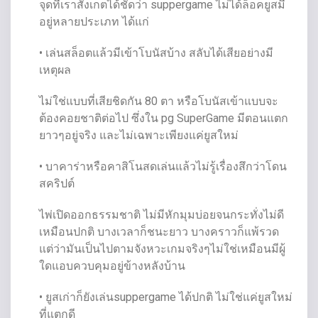
จุดที่เราสังเกตได้ชัดว่า suppergame ไม่ได้ล็อคยูสมี
อยู่หลายประเภท ได้แก่
• เล่นสล็อตแล้วมีเข้าโบนัสบ้าง สลับได้เสียอย่างมี
เหตุผล
ไม่ใช่แบบที่เสียชิดกัน 80 ตา หรือโบนัสเข้าแบบจะ
ต้องคอยชาติต่อไป ซึ่งใน pg SuperGame มีตอนแตก
ยาวๆอยู่จริง และไม่เฉพาะเพียงแค่ยูสใหม่
• บาคาร่าหรือคาสิโนสดเล่นแล้วไม่รู้เรื่องสึกว่าโดน
สคริปต์
ไพ่เปิดออกธรรมชาติ ไม่มีหักมุมบ่อยจนกระทั่งไม่ดี
เหมือนปกติ บางเวลาก็ชนะยาว บางคราวก็แพ้รวด
แต่ว่ามันเป็นไปตามจังหวะเกมจริงๆไม่ใช่เหมือนมีผู้
ใดแอบควบคุมอยู่ข้างหลังบ้าน
• ยูสเก่าก็ยังเล่นsuppergame ได้ปกติ ไม่ใช่แค่ยูสใหม่
ที่แตกดี