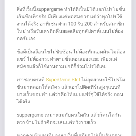
สิ่งที่เว็บนี้suppergame ทำได้ดีเป็นมิได้แจกโปรโมชั่น
เกินข้อเท็จจริง มีเพียงแค่พอสมควร แต่ว่าทุกโปรใช้
งานได้จริง อาทิเช่น ฝาก 100 รับ 200 สำหรับสมาชิก
ใหม่ หรือรับเครดิตคืนยอดเสียทุกสัปดาห์แบบไม่ต้อง
กดรับเอง
ข้อดีเป็นเงื่อนไขไม่ซับซ้อน ไม่ต้องทักแอดมิน ไม่ต้อง
แชร์ ไม่ต้องกระทำตามขั้นตอนเยอะแยะ เพียงแค่
สมัครแล้วก็ใช้งานตามปกติก็ร่วมโปรได้เลย
เราชอบตรงที่
SuperGame Slot
ไม่อุตสาหะใช้โปรโม
ชั่นมาหลอกให้สมัคร แล้วเอาไปติดเทิร์นสูงๆแบบที่
บางเว็บชอบทำ แต่ว่าคือให้แบบแฟร์ๆใช้ได้จริง ถอน
ได้จริง
suppergame เหมาะสมกับคนใดกัน แล้วก็คนใดกัน
ควรข้ามไปถ้าคิดจะเล่นแค่หวังรวยเร็ว
หากคุณเป็นคนที่มองหาเว็บที่เสถียร ไม่เป็นอันตราย