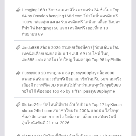
Hengjing168 บริการเกมคาสิโน ครบครัน 24 ชั่วโมง Top
64 by Osvaldo hengjing168d.com โปรโมชั่นเครดิตฟรี
100% กล่องสุ่มเฮงเฮง รับเครดิตฟรี ไลฟ์สด สล็อต ยิงปลา
กีฬา ไพ่ hengjing168 แจก เครดิตฟรี เยอะที่สุด 10
กันยายน 69
Jinda888 สล็อต 2026 รวมทุกเรื่องที่ควรรู้ก่อนเล่น พร้อม
เทคนิคเลือกเกมยอดนิยม 14 JUL 69 เวปไซต์ ใหญ่
Jin888.asia คาสิโน เว็บใหญ่ ใหม่ล่าสุด Top 98 by Phillis
Pussy888 20 กรกฎาคม 69 pussy888play สล็อต888
แพลตฟอร์มเกมระดับพรีเมียม สมาชิกใหม่รับ 50% สมจริง
เสียงดี กราฟฟิค 3D คนเล่นไม่ต่ำกว่าแสนทุกวัน พุซซี่888
รอไม่ได้ ต้องลอง Top 46 by Tiffani pussy888play.me
Slotxo24hr บิลไหนก็มีหวัง ถ้าเว็บปังพอ Top 17 by Kieran
slotxo24hrf.com สมาชิกใหม่รับ 200% แอดมิน ใส่ใจทุก
ข้อสงสัย เล่นง่าย จ่ายไว ใจต้องมา สล็อตxo สมัครวันนี้
ลุ้นโบนัสทันที 21 ก.ค. 2026