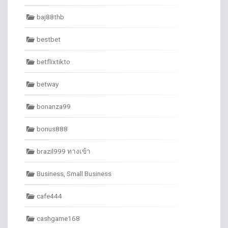
baj88thb
bestbet
betflixtikto
betway
bonanza99
bonus888
brazil999 ทางเข้า
Business, Small Business
cafe444
cashgame168