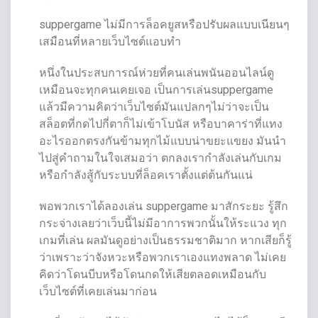
suppergame ไม่มีการล็อคยูสหรือปรับผลแบบเนียนๆ
เสมือนที่หลายเว็บไซต์แอบทำ
หนึ่งในประสบการณ์ห่วยที่คนเล่นพนันออนไลน์ดู
เหมือนจะทุกคนเคยเจอ เป็นการเล่นsuppergame
แล้วมีความคิดว่าเว็บไซต์มันแปลกๆไม่ว่าจะเป็น
สล็อตที่กดไปกี่ตาก็ไม่เข้าโบนัส หรือบาคาร่าที่แทง
อะไรออกตรงกันข้ามทุกไม้แบบน่าขยะแขยง มันนำ
ไปสู่คำถามในใจเสมอว่า ตกลงเรากำลังเล่นกับเกม
หรือกำลังสู้กับระบบที่ล็อคเราตั้งแต่ต้นกันแน่
พอพวกเราได้ลองเล่น suppergame มาสักระยะ รู้สึก
กระจ่างเลยว่าเว็บนี้ไม่มีอาการพวกนั้นให้ระแวง ทุก
เกมที่เล่น ผลมันดูอย่างเป็นธรรมชาติมาก หากเสียก็รู้
ว่าเพราะว่าจังหวะหรือพวกเราเองแทงพลาด ไม่เคย
คิดว่าโดนบีบหรือโดนกดให้เสียตลอดเหมือนกับ
เว็บไซต์ที่เคยเล่นมาก่อน