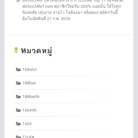
Slotxo24hr บิลไหนก็มีหวัง ถ้าเว็บปังพอ Top 17 by Kieran
slotxo24hrf.com สมาชิกใหม่รับ 200% แอดมิน ใส่ใจทุก
ข้อสงสัย เล่นง่าย จ่ายไว ใจต้องมา สล็อตxo สมัครวันนี้
ลุ้นโบนัสทันที 21 ก.ค. 2026
ห
มวดหมู่
168slot
188bet
188betth
1xbetth
1xbit
77UFA