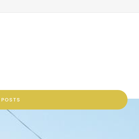
 POSTS