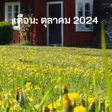
เดือน:
ตุลาคม 2024