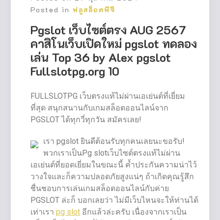
Posted in
ฟลูสล็อตพีจี
Pgslot เว็บไซต์ตรง AUG 2567
คาสิโนเว็บเปิดใหม่ pgslot ทดลอง
เล่น Top 36 by Alex pgslot
Fullslotpg.org 10
FULLSLOTPG เว็บตรงแท้ไม่ผ่านเอเย่นต์ที่เยี่ยม
ที่สุด สนุกสนานกับเกมสล็อตออนไลน์จาก
PGSLOT ได้ทุกวี่ทุกวัน สมัครเลย!
เรา pgslot ยินดีต้อนรับทุกคนเลยนะขอรับ!
พวกเราเป็นPg slotเว็บไซต์ตรงแท้ไม่ผ่าน
เอเย่นต์ที่ยอดเยี่ยมในขณะนี้ ค้ำประกันความน่าไว้
วางใจและก็ความปลอดภัยสูงแน่ๆ ถ้าเกิดคุณรู้สึก
ชื่นชอบการเล่นเกมสล็อตออนไลน์กับค่าย
PGSLOT ล่ะก็ บอกเลยว่า ไม่มีเว็บไหนจะให้ท่านได้
เท่าเรา
pg slot
อีกแล้วล่ะครับ เนื่องจากเราเป็น