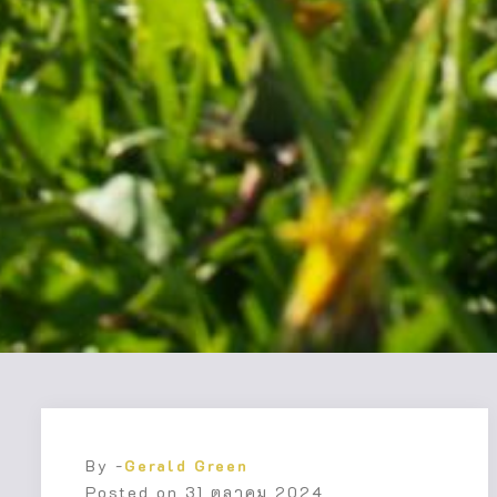
By -
Gerald Green
Posted on
31 ตุลาคม 2024