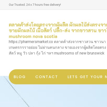
Our Trusted. 24 x 7 hours free delivery!
ตลาดค้าส่งโดยตรงจากผู้ผลิต ผักผลไม้ส่งตรงจา
ขายผักผลไม้ เนื้อสัตว์ ปลีก-ส่ง จากชาวสวน ชาว
mushroom nova scotia
https://pharmersmarket.co ตลาดค้าส่งจากชาวสวน ชาวนา ชา
เกษตรกรรายย่อย ไม่ผ่านคนกลาง ขายเองจากผู้ผลิตโดยตรง ผั
สัตว์ หมู วัว ปลา กุ้ง ไก่ ฯลฯ mushrooms of new brunswick
BLOG
CONTACT
LETS GET YOUR N