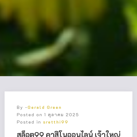
By -
Gerald Green
Posted on
1 ตุลาคม 2025
Posted in
sretthi99
สล็อต99 คาสิโนออนไลน์ เจ้าใหญ่