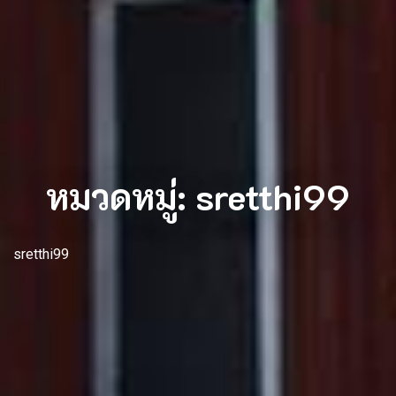
หมวดหมู่:
sretthi99
sretthi99