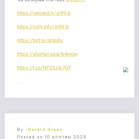
https://rebrand.ly/st99-b
https://cutly.info/st99-b
https://bitt.to/qrdp8s
https://shorturl.asia/b4mqw
https://t.co/NP23zlp7QF
…
By -
Gerald Green
Posted on
10 มกราคม 2025