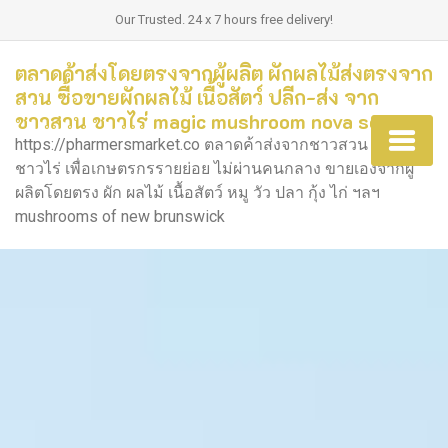
Our Trusted. 24 x 7 hours free delivery!
ตลาดค้าส่งโดยตรงจากผู้ผลิต ผักผลไม้ส่งตรงจาก
สวน ซื้อขายผักผลไม้ เนื้อสัตว์ ปลีก-ส่ง จาก
ชาวสวน ชาวไร่ magic mushroom nova scotia
https://pharmersmarket.co ตลาดค้าส่งจากชาวสวน ชาวนา
ชาวไร่ เพื่อเกษตรกรรายย่อย ไม่ผ่านคนกลาง ขายเองจากผู้
ผลิตโดยตรง ผัก ผลไม้ เนื้อสัตว์ หมู วัว ปลา กุ้ง ไก่ ฯลฯ
mushrooms of new brunswick