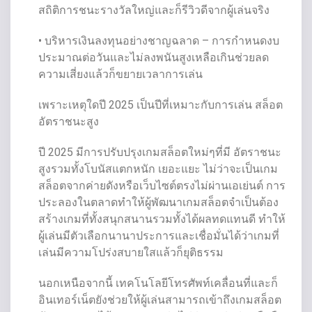
สถิติการชนะรางวัลใหญ่และก็รีวิวดีจากผู้เล่นจริง
• บริหารเงินลงทุนอย่างชาญฉลาด – การกำหนดงบ
ประมาณต่อวันและไม่ลงพนันสูงเหลือเกินช่วยลด
ความเสี่ยงแล้วก็ขยายเวลาการเล่น
เพราะเหตุใดปี 2025 เป็นปีที่เหมาะกับการเล่น สล็อต
อัตราชนะสูง
ปี 2025 มีการปรับปรุงเกมสล็อตใหม่ๆที่มี อัตราชนะ
สูงรวมทั้งโบนัสแตกหนัก เยอะแยะ ไม่ว่าจะเป็นเกม
สล็อตจากค่ายดังหรือเว็บไซต์ตรงไม่ผ่านเอเย่นต์ การ
ประลองในตลาดทำให้ผู้พัฒนาเกมสล็อตจำเป็นต้อง
สร้างเกมที่ทั้งสนุกสนานรวมทั้งได้ผลทดแทนดี ทำให้
ผู้เล่นมีตัวเลือกนานาประการและเชื่อมั่นได้ว่าเกมที่
เล่นมีความโปร่งสบายใสแล้วก็ยุติธรรม
นอกเหนือจากนี้ เทคโนโลยีโทรศัพท์เคลื่อนที่และก็
อินเทอร์เน็ตยังช่วยให้ผู้เล่นสามารถเข้าถึงเกมสล็อต