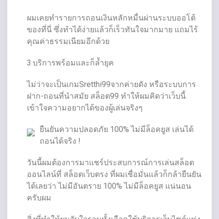
ผมเคยทำรายการถอนเงินหลักหมื่นผ่านระบบออโต้
ของที่นี่ ซึ่งทำได้ง่ายแล้วก็เร็วทันใจมากมาย แถมไร้
คุณค่าธรรมเนียมอีกด้วย
3.บริการพร้อมและก็ล้ำยุค
ไม่ว่าจะเป็นเกมSretthi99จากค่ายดัง หรือระบบการ
ฝาก-ถอนที่นำสมัย สล็อต99 ทำให้ผมคิดว่าเว็บนี้
เข้าใจความอยากได้ของผู้เล่นจริงๆ
ยืนยันความปลอดภัย 100% ไม่มีล็อคยูส เล่นได้
ถอนได้จริง !
วันนี้ผมต้องการมาแชร์ประสบการณ์การเล่นสล็อต
ออนไลน์ที่ สล็อตเว็บตรง ที่ผมเชื่อมั่นแล้วก็กล้ายืนยัน
ได้เลยว่า ไม่มีอันตราย 100% ไม่มีล็อคยูส แน่นอน
ครับผม