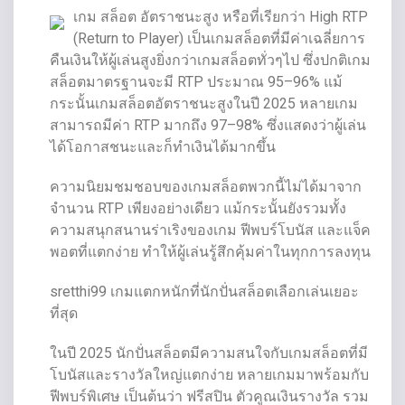
เกม สล็อต อัตราชนะสูง หรือที่เรียกว่า High RTP
(Return to Player) เป็นเกมสล็อตที่มีค่าเฉลี่ยการ
คืนเงินให้ผู้เล่นสูงยิ่งกว่าเกมสล็อตทั่วๆไป ซึ่งปกติเกม
สล็อตมาตรฐานจะมี RTP ประมาณ 95–96% แม้
กระนั้นเกมสล็อตอัตราชนะสูงในปี 2025 หลายเกม
สามารถมีค่า RTP มากถึง 97–98% ซึ่งแสดงว่าผู้เล่น
ได้โอกาสชนะและก็ทำเงินได้มากขึ้น
ความนิยมชมชอบของเกมสล็อตพวกนี้ไม่ได้มาจาก
จำนวน RTP เพียงอย่างเดียว แม้กระนั้นยังรวมทั้ง
ความสนุกสนานร่าเริงของเกม ฟีพบร์โบนัส และแจ็ค
พอตที่แตกง่าย ทำให้ผู้เล่นรู้สึกคุ้มค่าในทุกการลงทุน
sretthi99 เกมแตกหนักที่นักปั่นสล็อตเลือกเล่นเยอะ
ที่สุด
ในปี 2025 นักปั่นสล็อตมีความสนใจกับเกมสล็อตที่มี
โบนัสและรางวัลใหญ่แตกง่าย หลายเกมมาพร้อมกับ
ฟีพบร์พิเศษ เป็นต้นว่า ฟรีสปิน ตัวคูณเงินรางวัล รวม