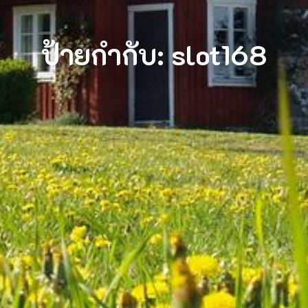
ป้ายกำกับ:
slot168