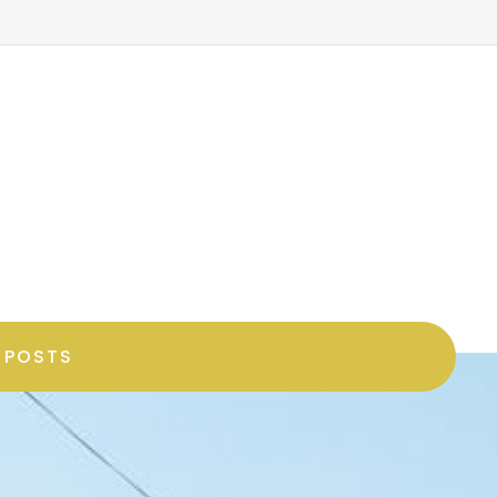
 POSTS