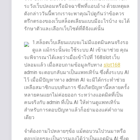
ระวังเว็บปลอมหรือมิจฉาชีพที่แอบอ้าง ด้วยเหตุผล
ดังกล่าววันนี้พวกเราจะพาคุณไปดูกันว่าข้อควร
ตรึกตรองของเว็บสล็อตเลียนแบบมีอะไรบ้าง จะได้
รักษาตัวและเลือกเว็บไซต์ที่ดีจังแค่นั้น
1.สล็อตเว็บเลียนแบบจะไม่มีแอดมินคนจริงรอ
ดูแล แม้กระนั้นจะใช้ระบบ AI เข้ามาช่วย คุณ
จะพิจารณาได้เลยว่าเมื่อเข้าไปที่ 168slot เว็บ
ปลอมแล้ว เมื่อสอบถามข้อมูลกับทาง
slot168
admin จะตอบกลับมาเป็นแพทเทิร์น ซึ่งตั้งระบบ AI
ไว้ เมื่อมีปัญหาทาง admin AI จะมิได้กระทำช่วย
เหลือสมาชิกแบบทันการ ซึ่งเกิดปัญหานี้หลายครั้ง
หลายคนแยกไม่ค่อยออก ระหว่างแอดมิดที่เป็น
คนจริงกับ admin ที่เป็น AI ให้ท่านดูแพทเทิร์น
สำหรับการตอบปัญหาแล้วก็อย่ามองแค่คำถาม
เดียว
จำต้องถามไปหลายๆข้อ แม้ตอบวนไปวนมาหรือ
ตอบบ่อยๆจะเป็นการมองได้ว่าเป็นแอดมิน AI ซึ่งดู