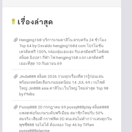
เ
รื่องล่าสุด
Hengjing168 บริการเกมคาสิโน ครบครัน 24 ชั่วโมง
Top 64 by Osvaldo hengjing168d.com โปรโมชั่น
เครดิตฟรี 100% กล่องสุ่มเฮงเฮง รับเครดิตฟรี ไลฟ์สด
สล็อต ยิงปลา กีฬา ไพ่ hengjing168 แจก เครดิตฟรี
เยอะที่สุด 10 กันยายน 69
Jinda888 สล็อต 2026 รวมทุกเรื่องที่ควรรู้ก่อนเล่น
พร้อมเทคนิคเลือกเกมยอดนิยม 14 JUL 69 เวปไซต์
ใหญ่ Jin888.asia คาสิโน เว็บใหญ่ ใหม่ล่าสุด Top 98
by Phillis
Pussy888 20 กรกฎาคม 69 pussy888play สล็อต888
แพลตฟอร์มเกมระดับพรีเมียม สมาชิกใหม่รับ 50%
สมจริง เสียงดี กราฟฟิค 3D คนเล่นไม่ต่ำกว่าแสนทุกวัน
พุซซี่888 รอไม่ได้ ต้องลอง Top 46 by Tiffani
pussy888play.me