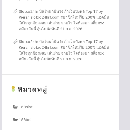
Slotxo24hr บิลไหนก็มีหวัง ถ้าเว็บปังพอ Top 17 by
Kieran slotxo24hrf.com สมาชิกใหม่รับ 200% แอดมิน
ใส่ใจทุกข้อสงสัย เล่นง่าย จ่ายไว ใจต้องมา สล็อตxo
สมัครวันนี้ ลุ้นโบนัสทันที 21 ก.ค. 2026
Slotxo24hr บิลไหนก็มีหวัง ถ้าเว็บปังพอ Top 17 by
Kieran slotxo24hrf.com สมาชิกใหม่รับ 200% แอดมิน
ใส่ใจทุกข้อสงสัย เล่นง่าย จ่ายไว ใจต้องมา สล็อตxo
สมัครวันนี้ ลุ้นโบนัสทันที 21 ก.ค. 2026
ห
มวดหมู่
168slot
188bet