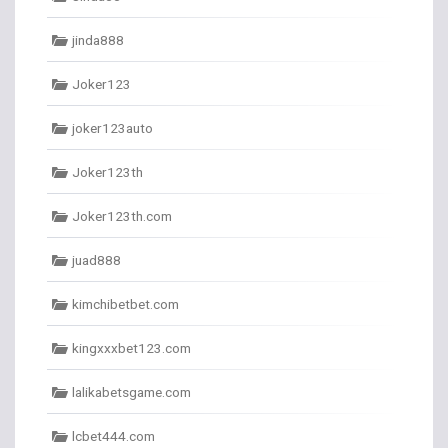
jinda888
Joker123
joker123auto
Joker123th
Joker123th.com
juad888
kimchibetbet.com
kingxxxbet123.com
lalikabetsgame.com
lcbet444.com