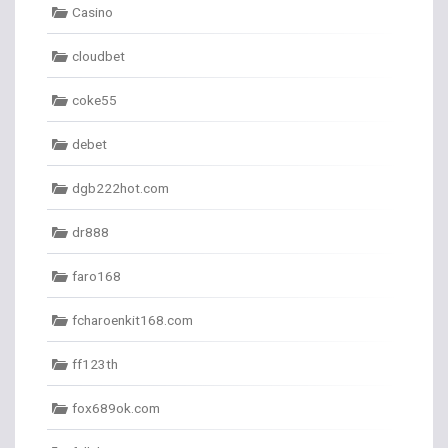
Casino
cloudbet
coke55
debet
dgb222hot.com
dr888
faro168
fcharoenkit168.com
ff123th
fox689ok.com