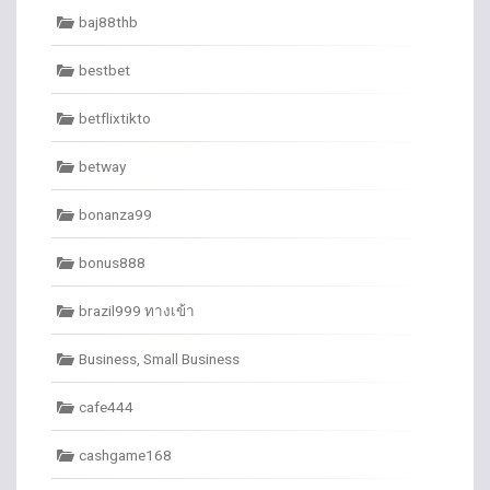
baj88thb
bestbet
betflixtikto
betway
bonanza99
bonus888
brazil999 ทางเข้า
Business, Small Business
cafe444
cashgame168