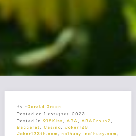
By -
Gerald Green
Posted on
1 กรกฎาคม 2023
Posted in
918Kiss
,
ABA
,
ABAGroup2
,
Baccarat
,
Casino
,
Joker123
,
Joker123th.com
,
no1huay
,
no1huay.com
,