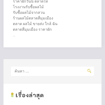
ราคาผักวันนี้ ตลาดไท
โรงงานรับซื้อผลไม้
รับซื้อผลไม้จากสวน
ร้านผลไม้ตลาดสี่มุมเมือง
ตลาด ผลไม้ ขายส่ง ใกล้ ฉัน
ตลาดสี่มุมเมือง ราคาผัก
…
ค้นหา
สำหรับ:
เ
รื่องล่าสุด