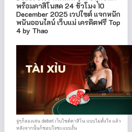
พร้อมคาสิโนสด 24 ชั่วโมง 10
December 2025 เวปไซต์ แจกหนัก
พนันออนไลน์ เว็บแม่ เครดิตฟรี Top
4 by Thao
จู่ๆก็ลองเล่น debet เว็บไซต์คาสิโน แบบไม่ตั้งใจ แล้ว
หลังจากนั้นก็ชอบใจซะแบบงั้น