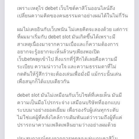
เพราะเหตุไร debet เว็บไซต์คาสิโนออนไลน์ถึง
เปลี่ยนความคิดของคนธรรมดาอย่างผมได้ในไม่กี่วัน
ผมไม่เคยอินกับเว็บพนัน ไม่เคยคิดจะลองด้วย แต่การ
ที่ผมมาเริ่มกับ debet slot มันเกิดขึ้นได้เพราะมี
สาเหตุเนื่องมาจากความเบื่อและก็ความต้องการ
อยากจะรู้อยากจะเห็นล้วนๆเพียงพอเปิด
เว็บbetwayเข้าไป สิ่งแรกที่รู้สึกได้เลยคือความมี
ระเบียบ ความน่าวางใจ และความธรรมดาที่ไม่
กดดันให้รู้สึกว่าจะต้องเล่นเพื่อมั่งมี แม้กระนั้นเล่น
เพื่อสนุกก็ได้แบบเดียวกัน
debet slot มันไม่เหมือนกับเว็บไซต์ที่เคยเห็น มันมี
ความเป็นมือโปรกระจ่าง เสมือนบริษัทที่ออกแบบ
ระบบมาอย่างยอดเยี่ยม เพื่อรองรับผู้เล่นทุกระดับ
ไม่ใช่แค่ผู้ที่คลั่งไคล้การเดิมพันแต่ว่ารวมถึงผู้ที่แค่
ปรารถนาความเพลิดเพลินยามว่างอย่างผมด้วย
ประสบการณ์ตรงจากการทดลองเล่นเกมคาสิโน