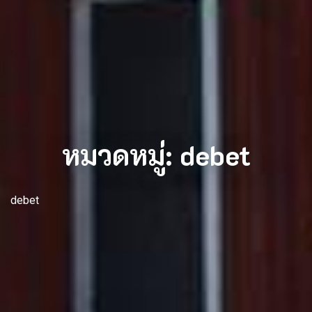
หมวดหมู่:
debet
debet