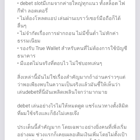
• debet slotมีเกมจากค่ายใหญ่ทุกแนว ทั้งสล็อต ไพ่
กีฬา ลอตเตอรี่
• ไม่ต้องโหลดแอป เล่นผ่านเบราว์เซอร์มือถือก็ได้
ลื่นๆ
• ไม่จำกัดเรื่องการฝากถอน ไม่มีขั้นต่ำ ไม่หักค่า
ธรรมเนียม
• รองรับ True Wallet สำหรับคนที่ไม่ต้องการใช้บัญชี
ธนาคาร
• มีแอดไม่นจริงที่ตอบไว ไม่ใช่บอทเล่นๆ
สิ่งเหล่านี้มันไม่ใช่เรื่องสำคัญมากถ้าอ่านคร่าวๆแต่
ว่าพอเพียงพบในความเป็นจริงแล้วมันชี้ให้เห็นว่า
เล่นdebetที่นี่มันเพลิดเพลินใจกว่ามากมาย
debet เล่นอย่างไรไม่ให้หมดตูด แชร์แนวทางตั้งลิมิต
ที่ผมใช้จริงและก็ยังไม่เคยเจ๊ง
ประเด็นนี้สำคัญมาก โดยเฉพาะอย่างยิ่งคนที่เพิ่งเริ่ม
อย่างผม ช่วงแรกก็เคยเผลอเติมเงินเพิ่มโดยไม่ตั้งเป้า