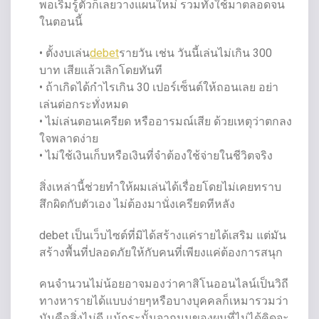
พอเริ่มรู้ตัวก็เลยวางแผนใหม่ รวมทั้งใช้มาตลอดจน
ในตอนนี้
• ตั้งงบเล่น
debet
รายวัน เช่น วันนี้เล่นไม่เกิน 300
บาท เสียแล้วเลิกโดยทันที
• ถ้าเกิดได้กำไรเกิน 30 เปอร์เซ็นต์ให้ถอนเลย อย่า
เล่นต่อกระทั่งหมด
• ไม่เล่นตอนเครียด หรืออารมณ์เสีย ด้วยเหตุว่าตกลง
ใจพลาดง่าย
• ไม่ใช้เงินเก็บหรือเงินที่จำต้องใช้จ่ายในชีวิตจริง
สิ่งเหล่านี้ช่วยทำให้ผมเล่นได้เรื่อยโดยไม่เคยทราบ
สึกผิดกับตัวเอง ไม่ต้องมานั่งเครียดทีหลัง
debet เป็นเว็บไซต์ที่มิได้สร้างแค่รายได้เสริม แต่มัน
สร้างพื้นที่ปลอดภัยให้กับคนที่เพียงแค่ต้องการสนุก
คนจำนวนไม่น้อยอาจมองว่าคาสิโนออนไลน์เป็นวิถี
ทางหารายได้แบบง่ายๆหรือบางบุคคลก็เหมารวมว่า
มันคือสิ่งไม่ดี แม้กระนั้นจากมุมของผมที่ไม่ได้คิดจะ