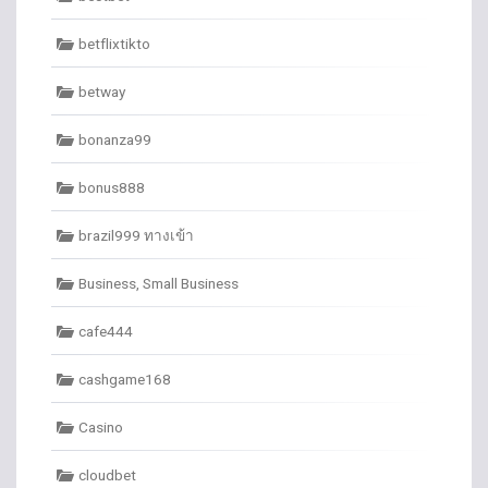
betflixtikto
betway
bonanza99
bonus888
brazil999 ทางเข้า
Business, Small Business
cafe444
cashgame168
Casino
cloudbet