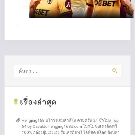
…
ค้นหา
สำหรับ:
เ
รื่องล่าสุด
Hengjing168 บริการเกมคาสิโน ครบครัน 24 ชั่วโมง Top
64 by Osvaldo hengjing168d.com โปรโมชั่นเครดิตฟรี
100% กล่องสุ่มเฮงเฮง รับเครดิตฟรี ไลฟ์สด สล็อต ยิงปลา