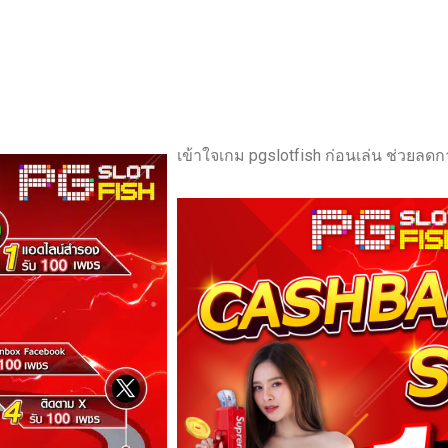
เข้าใจเกม pgslotfish ก่อนเล่น ช่วยลดกา