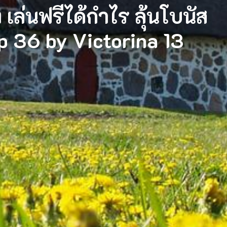
ล่นฟรีได้กำไร ลุ้นโบนัส
op 36 by Victorina 13