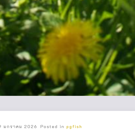
9 มกราคม 2026
Posted in
pgfish