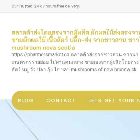
Our Trusted. 24 x 7 hours free delivery!
ตลาดค้าส่งโดยตรงจากผู้ผลิต ผักผลไม้ส่งตรงจา
ขายผักผลไม้ เนื้อสัตว์ ปลีก-ส่ง จากชาวสวน ชาว
mushroom nova scotia
https://pharmersmarket.co ตลาดค้าส่งจากชาวสวน ชาวนา ชา
เกษตรกรรายย่อย ไม่ผ่านคนกลาง ขายเองจากผู้ผลิตโดยตรง ผั
สัตว์ หมู วัว ปลา กุ้ง ไก่ ฯลฯ mushrooms of new brunswick
BLOG
CONTACT
LETS GET YOUR N