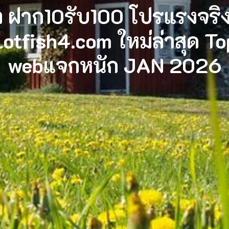
ต ฝาก10รับ100 โปรแรงจริง เ
otfish4.com ใหม่ล่าสุด T
webแจกหนัก JAN 2026