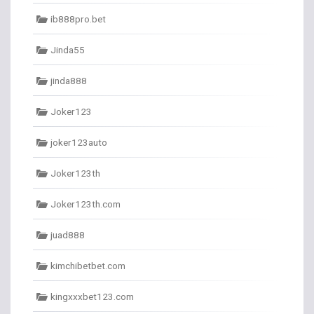
ib888pro.bet
Jinda55
jinda888
Joker123
joker123auto
Joker123th
Joker123th.com
juad888
kimchibetbet.com
kingxxxbet123.com