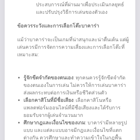
ประสบการณ์ที่ผ่านมาเพื่อประเมินกลยุทธ์
และปรับปรุงวิธีการเล่นของตัวเอง
ข้อควรระวังและการเลือกโต๊ะบาคาร่า
แม้ว่าบาคาร่าจะเป็นเกมที่น่าสนุกและน่าตื่นเต้น แต่ผู้
เล่นควรมีการจัดการความเสี่ยงและการเลือกโต๊ะที่
เหมาะสม:
รู้จักขีดจำกัดของตนเอง
: ทุกคนควรรู้จักขีดจำกัด
ของตนเองในการเล่น ไม่ควรให้การเล่นบาคาร่า
ส่งผลกระทบต่อการเงินหรือชีวิตส่วนตัว
เลือกคาสิโนที่มีชื่อเสียง
: เลือกคาสิโนหรือ
แพลตฟอร์มออนไลน์ที่มีชื่อเสียงและได้รับการ
ยอมรับจากผู้เล่นจำนวนมาก
ศึกษากฎและเงื่อนไขของเกม
: บาคาร่ามีหลายรูป
แบบ และแต่ละแบบอาจมีกฎและเงื่อนไขที่แตก
ต่างกัน ควรศึกษาและทำความเข้าใจในกฎพื้น