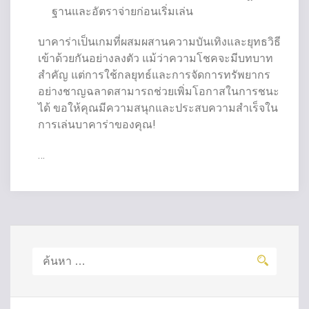
ฐานและอัตราจ่ายก่อนเริ่มเล่น
บาคาร่าเป็นเกมที่ผสมผสานความบันเทิงและยุทธวิธี
เข้าด้วยกันอย่างลงตัว แม้ว่าความโชคจะมีบทบาท
สำคัญ แต่การใช้กลยุทธ์และการจัดการทรัพยากร
อย่างชาญฉลาดสามารถช่วยเพิ่มโอกาสในการชนะ
ได้ ขอให้คุณมีความสนุกและประสบความสำเร็จใน
การเล่นบาคาร่าของคุณ!
…
ค้นหา
สำหรับ: