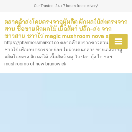
Our Trusted. 24 x 7 hours free delivery!
ตลาดค้าส่งโดยตรงจากผู้ผลิต ผักผลไม้ส่งตรงจาก
สวน ซื้อขายผักผลไม้ เนื้อสัตว์ ปลีก-ส่ง จาก
ชาวสวน ชาวไร่ magic mushroom nova scotia
https://pharmersmarket.co ตลาดค้าส่งจากชาวสวน ชาวนา
ชาวไร่ เพื่อเกษตรกรรายย่อย ไม่ผ่านคนกลาง ขายเองจากผู้
ผลิตโดยตรง ผัก ผลไม้ เนื้อสัตว์ หมู วัว ปลา กุ้ง ไก่ ฯลฯ
mushrooms of new brunswick