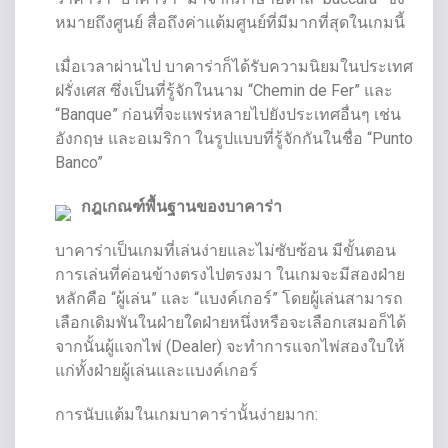
หมายถึงศูนย์ สื่อถึงค่าแต้มศูนย์ที่มีมากที่สุดในเกมนี้
เมื่อเวลาผ่านไป บาคาร่าก็ได้รับความนิยมในประเทศ
ฝรั่งเศส ซึ่งเป็นที่รู้จักในนาม “Chemin de Fer” และ
“Banque” ก่อนที่จะแพร่หลายไปยังประเทศอื่นๆ เช่น
อังกฤษ และอเมริกา ในรูปแบบที่รู้จักกันในชื่อ “Punto
Banco”
กฎเกณฑ์พื้นฐานของบาคาร่า
บาคาร่าเป็นเกมที่เล่นง่ายและไม่ซับซ้อน มีขั้นตอน
การเล่นที่ค่อนข้างตรงไปตรงมา ในเกมจะมีสองฝ่าย
หลักคือ “ผู้เล่น” และ “แบงค์เกอร์” โดยผู้เล่นสามารถ
เลือกเดิมพันในฝ่ายใดฝ่ายหนึ่งหรือจะเลือกเสมอก็ได้
จากนั้นผู้แจกไพ่ (Dealer) จะทำการแจกไพ่สองใบให้
แก่ทั้งฝ่ายผู้เล่นและแบงค์เกอร์
การนับแต้มในเกมบาคาร่านั้นง่ายมาก: