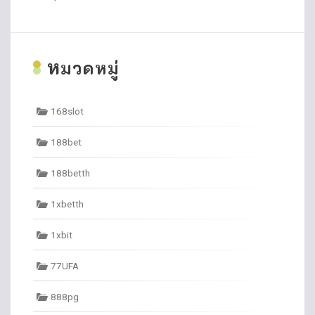
ห
มวดหมู่
168slot
188bet
188betth
1xbetth
1xbit
77UFA
888pg