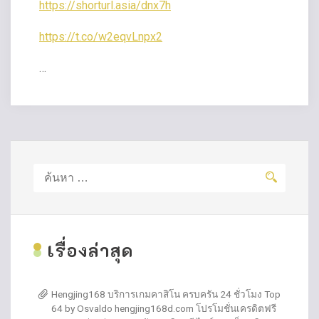
https://shorturl.asia/dnx7h
https://t.co/w2eqvLnpx2
…
ค้นหา
สำหรับ:
เ
รื่องล่าสุด
Hengjing168 บริการเกมคาสิโน ครบครัน 24 ชั่วโมง Top
64 by Osvaldo hengjing168d.com โปรโมชั่นเครดิตฟรี