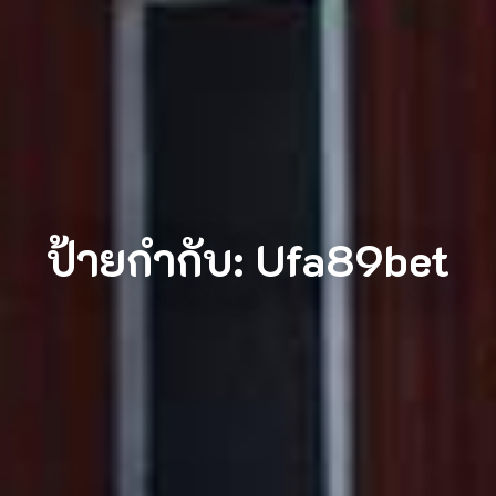
ป้ายกำกับ:
Ufa89bet