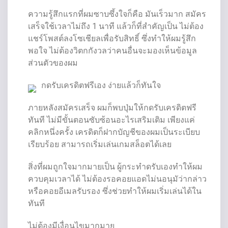
ความรู้สึกแรกที่ผมซาบซึ้งใจก็คือ มันเร็วมาก สมัคร
เสร็จใช้เวลาไม่ถึง 1 นาที แล้วก็ที่สำคัญเป็น ไม่ต้อง
แชร์โพสต์ลงโซเชียลเพื่อรับสิทธิ์ ซึ่งทำให้ผมรู้สึก
พอใจ ไม่ต้องวิตกกังวลว่าคนอื่นจะมองเห็นข้อมูล
ส่วนตัวของผม
กดรับเครดิตฟรีเอง ง่ายแล้วก็ทันใจ
ภายหลังสมัครเสร็จ ผมก็พบปุ่มให้กดรับเครดิตฟรี
ทันที ไม่มีขั้นตอนซับซ้อนอะไรเสริมเติม เพียงแค่
คลิกหนึ่งครั้ง เครดิตก็ฝากบัญชีของผมเป็นระเบียบ
เรียบร้อย สามารถเริ่มเล่นเกมสล็อตได้เลย
สิ่งที่ผมถูกใจมากมายเป็น ผู้กระทำดรับเองทำให้ผม
ควบคุมเวลาได้ ไม่ต้องรอคอยแอดไม่นอนุมัว่ากล่าว
หรือคอยอีเมลรับรอง ซึ่งช่วยทำให้ผมเริ่มเล่นได้ใน
ทันที
ไม่ต้องมีเงื่อนไขมากมาย