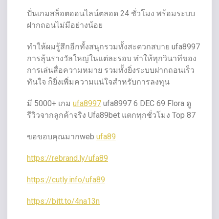
ปั่นเกมสล็อตออนไลน์ตลอด 24 ชั่วโมง พร้อมระบบ
ฝากถอนไม่มีอย่างน้อย
ทำให้ผมรู้สึกอีกทั้งสนุกรวมทั้งสะดวกสบาย ufa8997
การลุ้นรางวัลใหญ่ในแต่ละรอบ ทำให้ทุกวินาทีของ
การเล่นสื่อความหมาย รวมทั้งยิ่งระบบฝากถอนเร็ว
ทันใจ ก็ยิ่งเพิ่มความแน่ใจสำหรับการลงทุน
มี 5000+ เกม
ufa8997
ufa8997 6 DEC 69 Flora ดู
รีวิวจากลูกค้าจริง Ufa89bet แตกทุกชั่วโมง Top 87
ขอขอบคุณมากweb
ufa89
https://rebrand.ly/ufa89
https://cutly.info/ufa89
https://bitt.to/4na13n