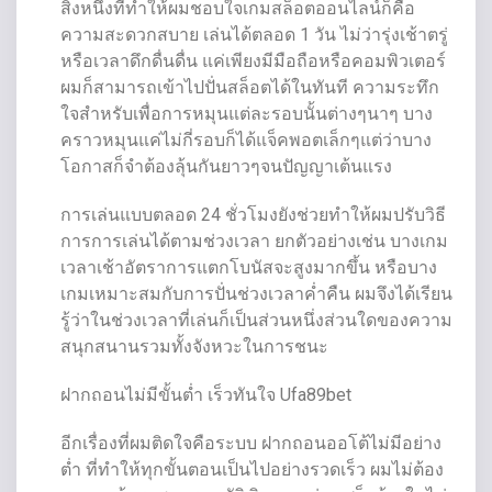
สิ่งหนึ่งที่ทำให้ผมชอบใจเกมสล็อตออนไลน์ก็คือ
ความสะดวกสบาย เล่นได้ตลอด 1 วัน ไม่ว่ารุ่งเช้าตรู่
หรือเวลาดึกดื่นดื่น แค่เพียงมีมือถือหรือคอมพิวเตอร์
ผมก็สามารถเข้าไปปั่นสล็อตได้ในทันที ความระทึก
ใจสำหรับเพื่อการหมุนแต่ละรอบนั้นต่างๆนาๆ บาง
คราวหมุนแค่ไม่กี่รอบก็ได้แจ็คพอตเล็กๆแต่ว่าบาง
โอกาสก็จำต้องลุ้นกันยาวๆจนปัญญาเต้นแรง
การเล่นแบบตลอด 24 ชั่วโมงยังช่วยทำให้ผมปรับวิธี
การการเล่นได้ตามช่วงเวลา ยกตัวอย่างเช่น บางเกม
เวลาเช้าอัตราการแตกโบนัสจะสูงมากขึ้น หรือบาง
เกมเหมาะสมกับการปั่นช่วงเวลาค่ำคืน ผมจึงได้เรียน
รู้ว่าในช่วงเวลาที่เล่นก็เป็นส่วนหนึ่งส่วนใดของความ
สนุกสนานรวมทั้งจังหวะในการชนะ
ฝากถอนไม่มีขั้นต่ำ เร็วทันใจ Ufa89bet
อีกเรื่องที่ผมติดใจคือระบบ ฝากถอนออโต้ไม่มีอย่าง
ต่ำ ที่ทำให้ทุกขั้นตอนเป็นไปอย่างรวดเร็ว ผมไม่ต้อง