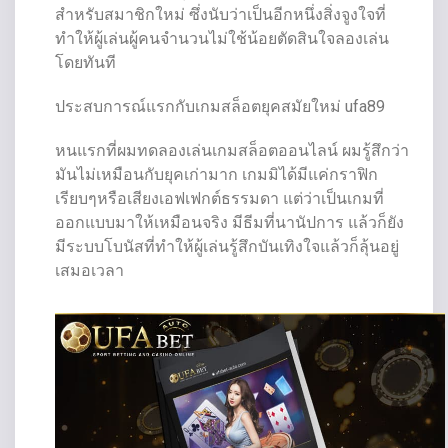
สำหรับสมาชิกใหม่ ซึ่งนับว่าเป็นอีกหนึ่งสิ่งจูงใจที่
ทำให้ผู้เล่นผู้คนจำนวนไม่ใช้น้อยตัดสินใจลองเล่น
โดยทันที
ประสบการณ์แรกกับเกมสล็อตยุคสมัยใหม่ ufa89
หนแรกที่ผมทดลองเล่นเกมสล็อตออนไลน์ ผมรู้สึกว่า
มันไม่เหมือนกับยุคเก่ามาก เกมมิได้มีแค่กราฟิก
เรียบๆหรือเสียงเอฟเฟกต์ธรรมดา แต่ว่าเป็นเกมที่
ออกแบบมาให้เหมือนจริง มีธีมที่นานัปการ แล้วก็ยัง
มีระบบโบนัสที่ทำให้ผู้เล่นรู้สึกบันเทิงใจแล้วก็ลุ้นอยู่
เสมอเวลา