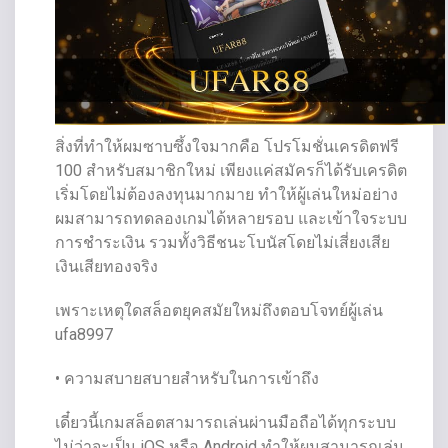
สิ่งที่ทำให้ผมซาบซึ้งใจมากคือ โปรโมชั่นเครดิตฟรี
100 สำหรับสมาชิกใหม่ เพียงแค่สมัครก็ได้รับเครดิต
เริ่มโดยไม่ต้องลงทุนมากมาย ทำให้ผู้เล่นใหม่อย่าง
ผมสามารถทดลองเกมได้หลายรอบ และเข้าใจระบบ
การชำระเงิน รวมทั้งวิธีชนะโบนัสโดยไม่เสี่ยงเสีย
เงินเสียทองจริง
เพราะเหตุใดสล็อตยุคสมัยใหม่ถึงตอบโจทย์ผู้เล่น
ufa8997
• ความสบายสบายสำหรับในการเข้าถึง
เดี๋ยวนี้เกมสล็อตสามารถเล่นผ่านมือถือได้ทุกระบบ
ไม่ว่าจะเป็น iOS หรือ Android ทำให้ผมสามารถเล่น