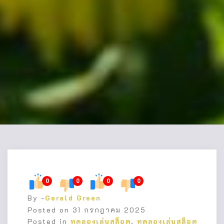
0
0
0
0
By -
Gerald Green
Posted on
31 กรกฎาคม 2025
Posted in
ทดลองเล่นสล็อต
,
ทดลองเล่นสล็อต