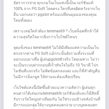
อัตราการจ่าย ทุกเกมในเว็บแห่งนี้เป็นเวอร์ชันแท้
100% จาก PG Soft โดยตรง ใครที่เคยผิดหวังจากเว็บ
อื่น บอกเลยว่า pgslot พร้อมเปลี่ยนมุมมองของคุณ
ใหม่ทั้งผอง
เพราะเหตุใดจำต้อง temmax69 ? เว็บสล็อตที่กล้าให้
ความสุจริตใจมากยิ่งกว่าเว็บไซต์ไหนๆ
จุดแข็งของ temmax69 ไม่ได้มีเพียงแค่ความเป็นเว็บ
ตรงจากค่าย PG Soft แม้กระนั้นยังรวมทั้งระบบที่
ออกแบบมาเพื่อ ผู้เล่นpgslotตัวจริง โดยเฉพาะ ไม่ว่า
จะเป็นระบบฝากถอนที่เร็วทันใจไม่ถึง 10 วินาที โปร
โมชั่นที่แจกจริง ไม่ติดข้อตกลงแฝง และก็ที่สำคัญคือ
ไม่มีการล็อกยูส ให้ท่านจะต้องเสียเปรียบ
เว็บไซต์แห่งนี้เปิดขึ้นด้วยแนวความคิดว่า ผู้เล่นทุก
คนควรได้เล่นเกมtemmax69เวอร์ชันแท้และก็มีสิทธิ์
รับรางวัลใหญ่เท่าเทียมกัน ไม่ใช่ระบบข้างหลังบ้านที่
มีการแบ่งกลุ่มให้บางบุคคลแตกง่าย บางบุคคลแตก