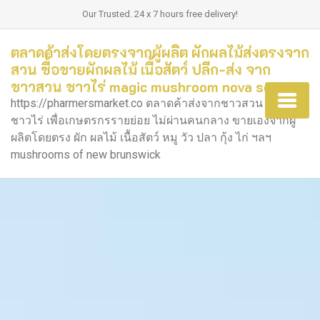
Our Trusted. 24 x 7 hours free delivery!
ตลาดค้าส่งโดยตรงจากผู้ผลิต ผักผลไม้ส่งตรงจาก
สวน ซื้อขายผักผลไม้ เนื้อสัตว์ ปลีก-ส่ง จาก
ชาวสวน ชาวไร่ magic mushroom nova scotia
https://pharmersmarket.co ตลาดค้าส่งจากชาวสวน ชาวนา
ชาวไร่ เพื่อเกษตรกรรายย่อย ไม่ผ่านคนกลาง ขายเองจากผู้
ผลิตโดยตรง ผัก ผลไม้ เนื้อสัตว์ หมู วัว ปลา กุ้ง ไก่ ฯลฯ
mushrooms of new brunswick