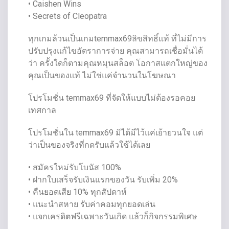
• Caishen Wins
• Secrets of Cleopatra
ทุกเกมล้วนเป็นเกมtemmax69ลิขสิทธิ์แท้ ที่ไม่มีการ
ปรับปรุงแก้ไขอัตราการจ่าย คุณสามารถเชื่อมั่นได้
ว่า ครั้งใดก็ตามคุณหมุนสล็อต โอกาสแตกใหญ่ของ
คุณเป็นของแท้ ไม่ใช่แค่จำนวนในโฆษณา
โปรโมชั่น temmax69 ที่จัดให้แบบไม่ต้องรอคอย
เทศกาล
โปรโมชั่นใน temmax69 มิได้มีไว้แค่เย้ายวนใจ แต่
ว่าเป็นของจริงที่กดรับแล้วใช้ได้เลย
• สมัครใหม่รับโบนัส 100%
• ฝากใบเสร็จรับเงินแรกของวัน รับเพิ่ม 20%
• คืนยอดเสีย 10% ทุกสัปดาห์
• แนะนำสหาย รับค่าคอมทุกยอดเล่น
• แจกเครดิตฟรีเฉพาะวันเกิด แล้วก็กิจกรรมพิเศษ