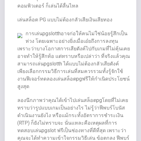
คอมพิวเตอร์ ก็เล่นได้ลื่นไหล
เล่นสล็อต PG แบบไม่ต้องกลัวเสียเงินเสียทอง
การเล่นpgslotthอาจก่อให้คนไม่ใช่น้อยรู้สึกเป็น
ห่วง โดยเฉพาะอย่างยิ่งเมื่อเอ๋ยถึงการลงทุน
เพราะว่าบางโอกาสการเสียตังค์ไปกับเกมที่ไม่คุ้นเคย
อาจทำให้รู้สึกท้อ แต่ทราบหรือเปล่าว่า ที่จริงแล้วคุณ
สามารถเล่นpgslotth ได้แบบไม่ต้องกลัวเสียตังค์
เพียงเลือกกรรมวิธีการเล่นที่สมควรรวมทั้งรู้จักใช้
งานฟีเจอร์ทดลองเล่นสล็อตpgฟรีให้กำเนิดประโยชน์
สูงสุด
ลองนึกภาพว่าคุณได้เข้าไปเล่นสล็อตpgโดยที่ไม่เคย
ทราบว่ารูปแบบเกมเป็นอย่างไร ไม่รู้ว่าฟีพบร์โบนัส
ดำเนินงานยังไง หรือแม้กระทั้งอัตราการชำระเงิน
(RTP) ก็ยังไม่ทราบจะ นั่นแหละคือเหตุผลที่การ
ทดสอบเล่นpgslot ฟรีเป็นช่องทางที่ดีที่สุด เพราะว่า
คุณจะได้ทำความเข้าใจกรรมวิธีเล่น ข้อตกลง ฟีพบร์