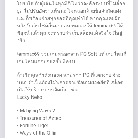
โปร่งใส กับผู้เล่นในทุกมิติ ไม่ว่าจะคือระบบที่ไม่ล็อก
ยูส ไม่ปรับอัตราแพ้ชนะ ไม่หลอกด้วยข้อจำกัดแฝง
และก็พร้อมจ่ายทุกยอดที่คุณทำได้ หากคุณเคยผิด
หวังกับเว็บไซต์อื่นมาก่อน ทดลองให้ temmax69 ได้
พิสูจน์ แล้วคุณจะทราบว่า เว็บสล็อตแท้จริงใจ มีอยู่
จริง
temmax69 รวมเกมสล็อตจาก PG Soft แท้ เกมไหนดี
เกมไหนแตกบ่อยครั้ง มีครบ
ถ้าเกิดคุณกำลังมองหาเกมจาก PG ที่แตกง่าย จ่าย
หนัก จำเป็นต้องไม่พลาดรายชื่อเกมยอดฮิตที่ สล็อต
เปิดให้บริการแบบจัดเต็ม เช่น
Lucky Neko
• Mahjong Ways 2
• Treasures of Aztec
• Fortune Tiger
• Ways of the Qilin