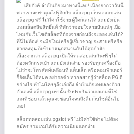
เสียตังค์ จำเป็นต้องมาทางนี้เลย! เนื่องจากว่าวันนี้
พวกเราจะพาคุณไปรู้จักกับ สล็อตpg เว็บทดสอบเล่น
สล็อตpg ฟรี ไม่มีค่าใช้จ่าย ผู้ใดก็เล่นได้ แถมยังเป็น
เกมสล็อตลิขสิทธิ์แท้ ที่พักว่าชอบใจสายปั่นแน่ๆ เบื่อ
ไหมกับเว็บไซต์สล็อตที่ต้องจ่ายก่อนถึงจะลองเล่นได้?
ที่นี่ไม่ต้อง! จะมือใหม่หรือผู้เชี่ยวชาญ จะสายฟรีหรือ
สายลงทุน ก็เข้ามาสนุกสนานกันได้สุดกำลัง
เนื่องจากว่า สล็อตpg เปิดให้ทดสอบเล่นกันฟรีๆไม่
ต้องควักกระเป๋า แถมยังเล่นง่าย รองรับทุกเครื่องมือ
ไม่ว่าจะโทรศัพท์เคลื่อนที่ แท็บเล็ต หรือคอมพิวเตอร์
ก็จัดเต็มได้หมด อย่ารอช้า หากอยากรู้ว่าสล็อต PG ดี
อย่างไร ทำไมใครๆถึงเอ๋ยถึง จำเป็นต้องทดลองด้วย
ตัวเองที่ สล็อตpg เท่านั้น รับประกันว่าเจอเกมที่ใช่
เกมที่ชอบ แล้วคุณจะชอบใจจนถึงลืมเว็บไซต์อื่นไป
เลย!
สล็อตทดสอบเล่น pgslot ฟรี ไม่มีค่าใช้จ่าย ไม่ต้อง
สมัคร รวมเกมได้รับความนิยมแตกง่าย