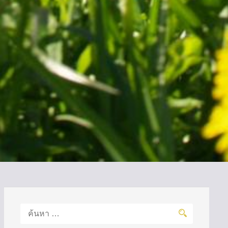
ค้นหา
สำหรับ: