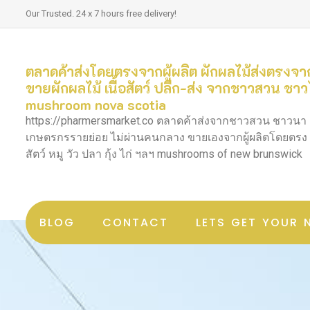
Our Trusted. 24 x 7 hours free delivery!
ตลาดค้าส่งโดยตรงจากผู้ผลิต ผักผลไม้ส่งตรงจา
ขายผักผลไม้ เนื้อสัตว์ ปลีก-ส่ง จากชาวสวน ชาว
mushroom nova scotia
https://pharmersmarket.co ตลาดค้าส่งจากชาวสวน ชาวนา ชา
เกษตรกรรายย่อย ไม่ผ่านคนกลาง ขายเองจากผู้ผลิตโดยตรง ผั
สัตว์ หมู วัว ปลา กุ้ง ไก่ ฯลฯ mushrooms of new brunswick
BLOG
CONTACT
LETS GET YOUR N