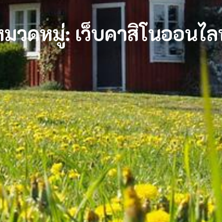
หมวดหมู่:
เว็บคาสิโนออนไลน