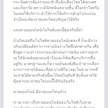
กระนั้นควรต้องง่ายละเข้าถึงนักเสี่ยงโชคได้ทุกเพศ
และก็ทุกวัย เพราะมีนักพนันหลายชิ้น ที่ไม่เข้าใจหรือ
ไม่เคยใช้บริการ ทำให้การให้บริการด้วยโปรแกรม
จำเป็นจะต้องง่ายและก็ตอบปัญหาได้จริง
แทงหวยออนไลน์เว็บไซต์แห่งนี้คุ้มจริงมั้ย?
ถ้าเกิดเอ่ยถึงเว็บไซต์หวยออนไลน์แต่ละที่ ก็จะมีการ
ปรับเปลี่ยนอัตราการจ่ายเงินรางวัลที่แตกต่างกัน เพื่อ
ดึงดูความปรารถนาของนักเล่นการพนัน แต่ว่าอยาก
จะให้นักพนันทุกคนเข้าใจและก็คัดเลือกบริการขึ้น
อยู่กับ มาตรฐานและก็ความมั่นคงยั่งยืน ถ้าหากเลือก
จากการจ่ายได้เยอะที่สุด บางทีก็อาจจะไม่สามารถที่
จะจ่ายได้ตามจริงอันนี้จะไร้ผลในทันที ดังนั้นจ่ายได้
คุ้มค่าและน่าพอใจแบบงี้ได้รับเงินจริง
หวยออนไลน์ มีหวยแบบไหนบ้าง
เรามากล่าวถึงหวยออนไลน์ของเว็บไซต์เว็บหวย