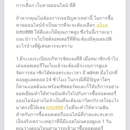
การเลือก เว็บหวยออนไลน์ ที่ดี
ถ้าหากคุณไม่ต้องการเจอปัญหาเหล่านี้ ในการซื้อ
หวยออนไลน์จำเป็นมากที่จะจะต้องเลือก
สล็อต
lotto888 ให้ดีและก็มีคุณภาพสูง ซึ่งวันนี้เราจะมา
แนะนำว่าเว็บไซต์ลอตเตอรี่ที่ดีจะต้องมีคุณสมบัติ
อะไรบ้างที่ผู้เล่นควรจะทราบ
1.มีระบบระเบียบบริหารจัดแจงที่ดี เมื่อสมาชิกเข้าไป
เล่นลอตเตอรี่ในเว็บแล้วจะต้องมีระบบการดูแล
จัดการสมาชิกได้ตลอดระยะเวลา มี admin มือโปรที่
คอยดูแลตลอด 24 ชั่วโมง ในกรณีที่มีปัญหาใดๆ
ก็ตามแอดมินจะพร้อมซัพพอร์ตและก็ให้บริการอย่าง
ยอดเยี่ยมทำให้ท่านบันเทิงใจไปกับการซื้อลอตเตอรี่
ออนไลน์อย่างไม่จำเป็นที่จะต้องมาวิตกกังวลใจอะไร
มาตรงนี้ได้เลย
lotto888
เว็บที่จะทำให้ความฝัน
สำหรับการซื้อลอตเตอรี่ออนไลน์ที่ง่ายและสะดวก
เป็นจริงเพราะเหตุว่าที่นี่มีแอดไม่นคอยดูแล 1 วัน
คุณว่างตอนไหนสามารถเข้ามาซื้อลอตเตอรี่