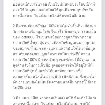
ออนไลน์กับเราได้เลย เป็นเว็บที่มีสิทธิประโยชน์ดีๆที่
มอบให้กับคุณ และยังมีผลให้คุณมีความสุขสำหรับ
การซื้อสลากกินแบ่งออนไลน์ที่บรรเจิดอีกด้วย
2.มีความปลอดภัยสูง 100% คุณไม่จำเป็นที่จะต้องมา
วิตกกังวลหรือกลุ้มใจจิตใจอะไร ด้วยเหตุว่าระบบเว็บ
ของ lotto888 มีระบบระเบียบการดูแลรักษาความ
ปลอดภัยที่ล้ำยุค คุ้มครองป้องกันข้อมูลเฉพาะบุคคล
ของสมาชิกไม่มีการเผยแพร่ แล้วก็มั่นใจได้ว่าข้อมูล
ส่วนตัวของคุณจะถูกเก็บรักษาเป็นอย่างดีมีความ
ปลอดภัย 100% มีการปรับปรุงซอฟต์แวร์ที่มีคุณภาพ
สูงสำหรับในการเก็บข้อมูลของสมาชิกให้อยู่ในที่ที่
ปลอดภัยที่สุด ก็เลยทำให้สมาชิกสามารถซื้อ
ลอตเตอรี่ออนไลน์ได้อย่างมีประสิทธิภาพ ทั้งสนุกได้
เงินง่ายแถมยังไม่เป็นอันตรายขนาดนี้มาตรงนี้ได้เลย
ไม่มีผิดหวัง
3.มีระบบระเบียบฝากถอนเงินอัตโนมัติ ที่จะทำให้คุณ
สามารถซื้อสลากกินแบ่งออนไลน์ได้ตามอยากได้