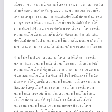
เนื่องจากว่าระบบนี้ จะก่อให้ธุรกรรมทางด้านการเงิน
เกิดเรื่องที่ง่ายสำหรับคุณมีความสบายและก็รวดเร็ว
เพราะเหตุว่าระบบฝากถอนเงินอัตโนมัติคุณสามารถ
ทำธุรกรรมได้เองผ่านเว็บไซต์ของ lotto888 ทำให้
ท่านสนุกไปกับแนวทางพิเศษต่างๆที่จะทำให้การซื้อ
หวยออนไลน์ง่ายแบบคุ้มที่สุด ทั้งระบบฝากเบิกเงิน
อัตโนมัติคุณยังฝากถอนเงินได้อย่างไม่มีข้อจำกัด ถ้า
มีคำถามสามารถถามไถ่เพิ่มอีกกับทาง admin ได้เลย
4. มีโปรโมชั่นจำนวนมากให้ท่านได้เลือก การซื้อ
สลากกินแบ่งออนไลน์ที่นี่บอกได้เลยว่าเป็นเว็บไซต์
หวยออนไลน์ ที่ดีที่สุดเนื่องจากว่าสามารถเล่นสลาก
กินแบ่งออนไลน์ได้ในทันทีมีโปรโมชั่นและก็โบนัส
พิเศษ ทำให้คุณซื้อหวยออนไลน์อย่างเป็นระบบแถม
ยังมีผลให้คุณได้รับประสบการณ์ ในการซื้อหวย
ออนไลน์ที่บรรเจิดด้วย เว็บหวยออนไลน์ ไม่ใช่แค่
เว็บไซต์ลอตเตอรี่ทั่วๆไปแม้กระนั้นเป็นเว็บไซต์
ลอตเตอรี่ออนไลน์ที่เซียนลอตเตอรี่ตัวจริงให้คำ
ปรึกษาและเป็นเว็บไซต์ที่มีความนำสมัย คุณสามารถ