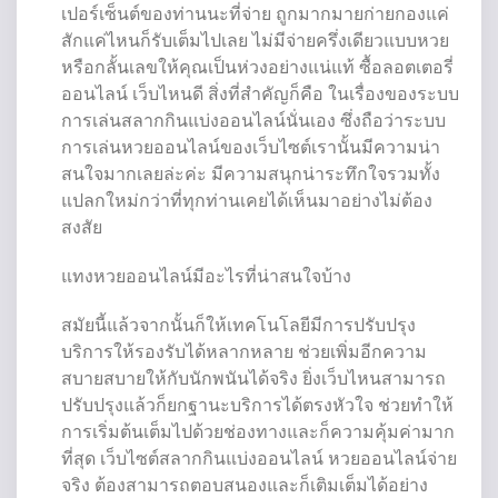
เปอร์เซ็นต์ของท่านนะที่จ่าย ถูกมากมายก่ายกองแค่
สักแค่ไหนก็รับเต็มไปเลย ไม่มีจ่ายครึ่งเดียวแบบหวย
หรือกลั้นเลขให้คุณเป็นห่วงอย่างแน่แท้ ซื้อลอตเตอรี่
ออนไลน์ เว็บไหนดี สิ่งที่สำคัญก็คือ ในเรื่องของระบบ
การเล่นสลากกินแบ่งออนไลน์นั่นเอง ซึ่งถือว่าระบบ
การเล่นหวยออนไลน์ของเว็บไซต์เรานั้นมีความน่า
สนใจมากเลยล่ะค่ะ มีความสนุกน่าระทึกใจรวมทั้ง
แปลกใหม่กว่าที่ทุกท่านเคยได้เห็นมาอย่างไม่ต้อง
สงสัย
แทงหวยออนไลน์มีอะไรที่น่าสนใจบ้าง
สมัยนี้แล้วจากนั้นก็ให้เทคโนโลยีมีการปรับปรุง
บริการให้รองรับได้หลากหลาย ช่วยเพิ่มอีกความ
สบายสบายให้กับนักพนันได้จริง ยิ่งเว็บไหนสามารถ
ปรับปรุงแล้วก็ยกฐานะบริการได้ตรงหัวใจ ช่วยทำให้
การเริ่มต้นเต็มไปด้วยช่องทางและก็ความคุ้มค่ามาก
ที่สุด เว็บไซต์สลากกินแบ่งออนไลน์ หวยออนไลน์จ่าย
จริง ต้องสามารถตอบสนองและก็เติมเต็มได้อย่าง