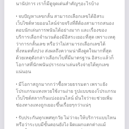
นานัปการ เราก็มีดูจุดเด่นสำคัญๆอะไรบ้าง
• จบปัญหาเลขกลั้น สามารถเลือกเลขได้อิสระ
เว็บไซต์หวยออนไลน์จ่ายจริงที่ดีต้องสามารถสนอง
ตอบนักเล่นการพนันได้อย่างมาก และเรื่องของ
บริการเลือกจำนวนต้องมีอิสระเยอะที่สุด เพราะเหตุ
ว่าการกลั้นเลข หรือว่าไม่สามารถเลือกเลขได้
ทั้งหมดทั้งปวง ส่งผลถึงความน่าดึงดูดใจมากที่สุด
ด้วยเหตุดังกล่าวเลือกเว็บที่มีมาตรฐาน อิสระแล้วก็
โอกาสที่นักพนันปรารถนาเล่นจริงจ่ายได้ทุกเลข
แน่นอน
• มีโอกาสถูกมากกว่าซื้อหวยธรรมดา เพราะยัง
โปรแกรมแทงหวยใช้งานง่าย รูปแบบของโปรแกรม
เว็บไซต์สลากกินแบ่งออนไลน์ มั่นใจว่าจะช่วยเพิ่ม
ช่องทางแทงถูกเยอะขึ้นเรื่อยๆกว่าแน่ๆ
• รับประกันทุกเพศทุกวัย ไม่ว่าจะให้บริการแบบไหน
หรือว่าระบบมีขั้นตอนยังไง ผิดแผกแตกต่างแม้