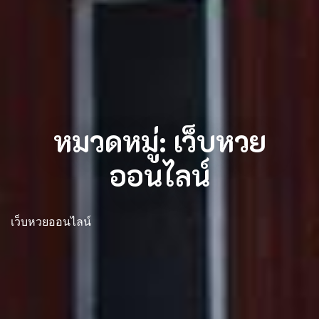
หมวดหมู่:
เว็บหวย
ออนไลน์
เว็บหวยออนไลน์