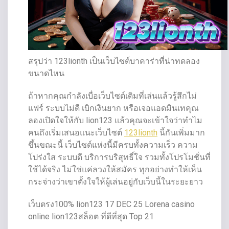
สรุปว่า 123lionth เป็นเว็บไซต์บาคาร่าที่น่าทดลอง
ขนาดไหน
ถ้าหากคุณกำลังเบื่อเว็บไซต์เดิมที่เล่นแล้วรู้สึกไม่
แฟร์ ระบบไม่ดี เบิกเงินยาก หรือเจอแอดมินเทคุณ
ลองเปิดใจให้กับ lion123 แล้วคุณจะเข้าใจว่าทำไม
คนถึงเริ่มเสนอแนะเว็บไซต์
123lionth
นี้กันเพิ่มมาก
ขึ้นขณะนี้ เว็บไซต์แห่งนี้มีครบทั้งความเร็ว ความ
โปร่งใส ระบบดี บริการบริสุทธิ์ใจ รวมทั้งโปรโมชั่นที่
ใช้ได้จริง ไม่ใช่แค่ลวงให้สมัคร ทุกอย่างทำให้เห็น
กระจ่างว่าเขาตั้งใจให้ผู้เล่นอยู่กับเว็บนี้ในระยะยาว
เว็บตรง100% lion123 17 DEC 25 Lorena casino
online lion123สล็อต ที่ดีที่สุด Top 21