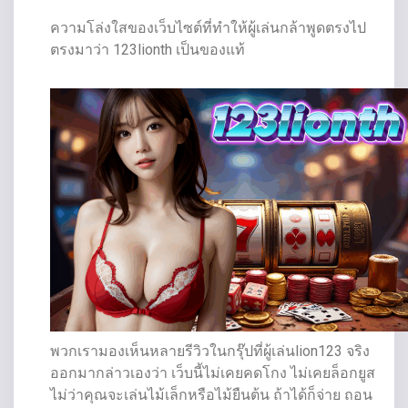
ความโล่งใสของเว็บไซต์ที่ทำให้ผู้เล่นกล้าพูดตรงไป
ตรงมาว่า 123lionth เป็นของแท้
พวกเรามองเห็นหลายรีวิวในกรุ๊ปที่ผู้เล่นlion123 จริง
ออกมากล่าวเองว่า เว็บนี้ไม่เคยคดโกง ไม่เคยล็อกยูส
ไม่ว่าคุณจะเล่นไม้เล็กหรือไม้ยืนต้น ถ้าได้ก็จ่าย ถอน