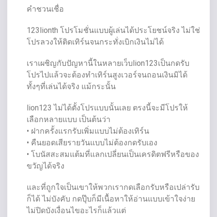
คำชวนเชื่อ
123lionth โปรโมชั่นแบบผู้เล่นได้ประโยชน์จริง ไม่ใช่
โปรลวงให้ติดเทิร์นจนกระทั่งเบิกเงินไม่ได้
เราเผชิญกับปัญหานี้ในหลายเว็บlion123เป็นกดรับ
โปรไปแล้วจะต้องทำเทิร์นสูงเวอร์จนถอนเงินมิได้
ทั้งๆที่เล่นได้จริง แม้กระนั้น
lion123 ไม่ได้ตั้งโปรแบบนั้นเลย ตรงนี้จะมีโปรให้
เลือกหลายแบบ เป็นต้นว่า
• ฝากครั้งแรกรับเพิ่มแบบไม่ต้องเทิร์น
• คืนยอดเสียรายวันแบบไม่ต้องกดรับเอง
• โบนัสสะสมแต้มที่แลกเปลี่ยนเป็นเครดิตฟรีหรือของ
ขวัญได้จริง
และที่ถูกใจเป็นเขาให้พวกเรากดเลือกรับหรือเปล่ารับ
ก็ได้ ไม่บังคับ กดปุ๊บก็มีเนื้อหาให้อ่านแบบเข้าใจง่าย
ไม่ปิดบังเงื่อนไขอะไรก็แล้วแต่