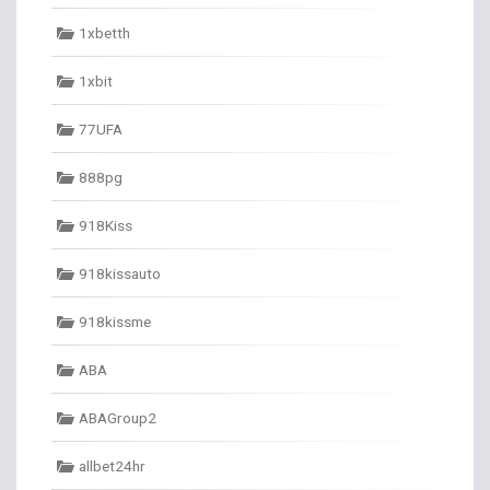
1xbetth
1xbit
77UFA
888pg
918Kiss
918kissauto
918kissme
ABA
ABAGroup2
allbet24hr