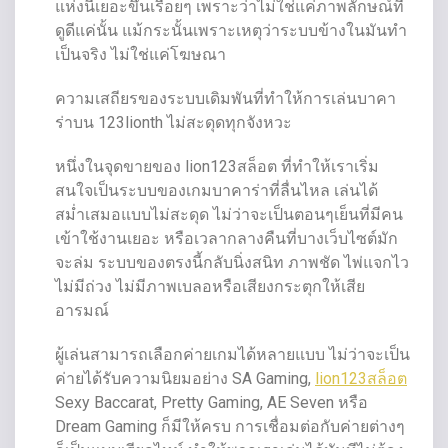
แห่งนี้เยอะขึ้นเรื่อยๆ เพราะว่าไม่ใช่แค่ภาพลักษณ์ที่
ดูดีแค่นั้น แม้กระนั้นเพราะเหตุว่าระบบข้างในมันทำ
เป็นจริง ไม่ใช่แค่โฆษณา
ความเสถียรของระบบเดิมพันที่ทำให้การเล่นบาคา
ร่าบน 123lionth ไม่สะดุดทุกจังหวะ
หนึ่งในจุดขายของ lion123สล็อต ที่ทำให้เราเริ่ม
สนใจเป็นระบบของเกมบาคาร่าที่ลื่นไหล เล่นได้
สม่ำเสมอแบบไม่สะดุด ไม่ว่าจะเป็นตอนๆเย็นที่มีคน
เข้าใช้งานเยอะ หรือเวลากลางคืนที่บางเว็บไซต์มัก
จะล่ม ระบบของตรงนี้กลับนิ่งสนิท ภาพชัด ไพ่แจกไว
ไม่มีถ่วง ไม่มีภาพเบลอหรือเสียงกระตุกให้เสีย
อารมณ์
ผู้เล่นสามารถเลือกค่ายเกมได้หลายแบบ ไม่ว่าจะเป็น
ค่ายได้รับความนิยมอย่าง SA Gaming,
lion123สล็อต
Sexy Baccarat, Pretty Gaming, AE Seven หรือ
Dream Gaming ก็มีให้ครบ การเชื่อมต่อกับค่ายต่างๆ