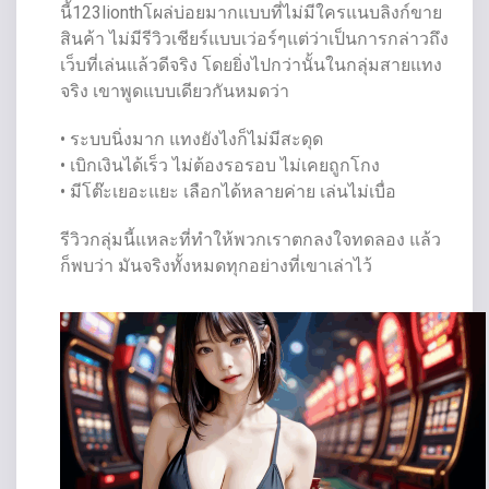
นี้123lionthโผล่บ่อยมากแบบที่ไม่มีใครแนบลิงก์ขาย
สินค้า ไม่มีรีวิวเชียร์แบบเว่อร์ๆแต่ว่าเป็นการกล่าวถึง
เว็บที่เล่นแล้วดีจริง โดยยิ่งไปกว่านั้นในกลุ่มสายแทง
จริง เขาพูดแบบเดียวกันหมดว่า
• ระบบนิ่งมาก แทงยังไงก็ไม่มีสะดุด
• เบิกเงินได้เร็ว ไม่ต้องรอรอบ ไม่เคยถูกโกง
• มีโต๊ะเยอะแยะ เลือกได้หลายค่าย เล่นไม่เบื่อ
รีวิวกลุ่มนี้แหละที่ทำให้พวกเราตกลงใจทดลอง แล้ว
ก็พบว่า มันจริงทั้งหมดทุกอย่างที่เขาเล่าไว้