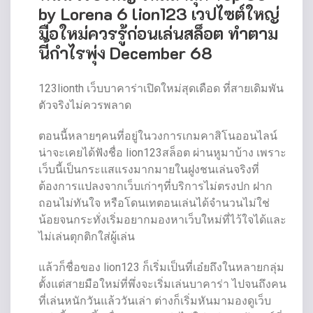
by Lorena 6 lion123 เวปไซต์ใหญ่
มือใหม่ควรรู้ก่อนเล่นสล็อต ทำตาม
นี้กำไรพุ่ง December 68
123lionth เว็บบาคาร่าเปิดใหม่สุดเดือด ที่สายเดิมพัน
ตัวจริงไม่ควรพลาด
ตอนนี้หลายๆคนที่อยู่ในวงการเกมคาสิโนออนไลน์
น่าจะเคยได้ฟังชื่อ lion123สล็อต ผ่านหูมาบ้าง เพราะ
เว็บนี้เป็นกระแสแรงมากมายในฝูงชนเล่นจริงที่
ต้องการแปลงจากเว็บเก่าๆที่บริการไม่ตรงปก ฝาก
ถอนไม่ทันใจ หรือโดนเทตอนเล่นได้จำนวนไม่ใช่
น้อยจนกระทั่งเริ่มอยากมองหาเว็บใหม่ที่ไว้ใจได้และ
ไม่เล่นตุกติกใส่ผู้เล่น
แล้วก็ชื่อของ lion123 ก็เริ่มเป็นที่เอ๋ยถึงในหลายกลุ่ม
ตั้งแต่สายมือใหม่ที่พึ่งจะเริ่มเล่นบาคาร่า ไปจนถึงคน
ที่เล่นหนักวันแล้ววันเล่า ต่างก็เริ่มหันมามองดูเว็บ