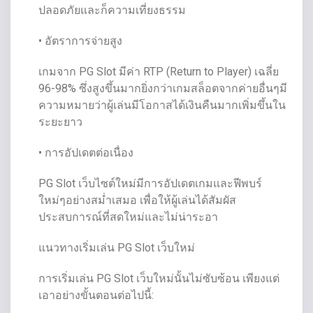
ปลอดภัยและก็ความเที่ยงธรรม
• อัตราการจ่ายสูง
เกมจาก PG Slot มีค่า RTP (Return to Player) เฉลี่ย
96-98% ซึ่งสูงขึ้นมากยิ่งกว่าเกมสล็อตจากค่ายอื่นๆมี
ความหมายว่าผู้เล่นมีโอกาสได้เงินคืนมากเพิ่มขึ้นใน
ระยะยาว
• การอัปเดตต่อเนื่อง
PG Slot เว็บไซต์ใหม่มีการอัปเดตเกมและฟีพบร์
ใหม่ๆอย่างสม่ำเสมอ เพื่อให้ผู้เล่นได้สัมผัส
ประสบการณ์ที่สดใหม่และไม่น่าระอา
แนวทางเริ่มเล่น PG Slot เว็บใหม่
การเริ่มเล่น PG Slot เว็บใหม่นั้นไม่ซับซ้อน เพียงแต่
เอาอย่างขั้นตอนต่อไปนี้: