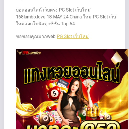
บอลออนไลน์ เว็บตรง PG Slot เว็บใหม่
168lambo.love 18 MAY 24 Chana ใหม่ PG Slot เว็บ
ใหม่แจกโบนัสทุกซีซั่น Top 64
ขอขอบคุณมากweb
PG Slot เว็บใหม่