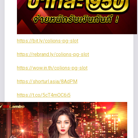
https://bit.ly/colions-pg-slot
https://rebrand.ly/colions-pg-slot
https://wow.in.th/colions-pg-slot
https://shorturl.asia/8AdPM
https://t.co/5cT4mOC6i5