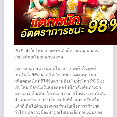
PG Slot เว็บใหม่ ช่องทางแล้วก็ความสนุกสนาน
ร่าเริงที่คุณไม่สมควรพลาด
วงการเกมออนไลน์เติบโตอย่างรวดเร็วในยุคที่
เทคโนโลยีพัฒนาเจริญก้าวหน้า โดยเฉพาะเกม
สล็อตออนไลน์ที่ได้รับความนิยมไปทั่วโลก PG Slot
เว็บใหม่ คือหนึ่งในแพลตฟอร์มที่กำลังเดินทางมา
แรงและก็เป็นที่พอใจเป็นอย่างมากในช่วงเวลานี้ มัน
นำเสนอประสบการณ์การเล่นที่ล้ำสมัย ครึกครื้น
แล้วก็เต็มไปด้วยช่องทางสำหรับเพื่อการสร้างผล
กำไร บทความนี้จะพาคุณไปเจาะลึกทุกแง่มุมของ